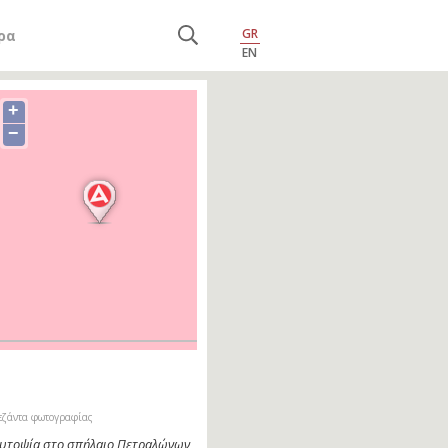
GR
ρα
EN
+
−
εζάντα φωτογραφίας
υτοψία στο σπήλαιο Πετραλώνων