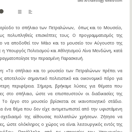
από Archaeology Newsroom
περίοδο το σπήλαιο των Πετραλώνων, όπως και το Μουσείο,
υς πολυπληθείς επισκέπτες τους. Ο προγραμματισμός της
ιο να αποδοθεί τον Μάιο και το μουσείο τον Αύγουστο της
ε η Υπουργός Πολιτισμού και Αθλητισμού Λίνα Μενδώνη, κατά
πραγματοποίησε την περασμένη Παρασκευή.
η: «Το σπήλαιο και το μουσείο των Πετραλώνων πρέπει να
ς αποτελούν σημαντικό πολιτιστικό και οικονομικό πόρο για
ύτερη περιφέρεια. Σήμερα, βρήκαμε λύσεις για θέματα που
ες στο σπήλαιο, ώστε να επισπευστούν οι διαδικασίες της
 Το έργο στο μουσείο βρίσκεται σε ικανοποιητικό στάδιο.
ια ένα θέμα που δεν είχε αντιμετωπιστεί από την υφιστάμενη
ν σχεδιασμό της αίθουσας πολλαπλών χρήσεων. Ζήτησα να
ες, ώστε ολόκληρος ο χώρος να είναι λειτουργικός εντός της
εριόδου. Παράλληλα, από τις υπηρεσίες του Υπουργείου