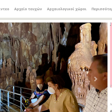
ίντεο
Αρχείο τευχών
Αρχαιολογικοί χώροι
Περισσότε
Next
Λ
Α