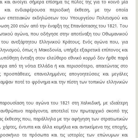
ι και ανοίγει σήμερα επίσημα τις πύλες της για το κοινό μία
ική και ενδιαφέρουσα περιοδική έκθεση, με την οποία
των επετειακών εκδηλώσεων του Υπουργείου Πολιτισμού και
ωση 200 ετών από την έναρξη της Επανάστασης του 1821. Του
ωτικού αγώνα, που οδήγησε στην αποτίναξη του Οθωμανικού
 του ανεξάρτητου Ελληνικού Κράτους. Ενός αγώνα που, για
λληνισμού, όπως η Μακεδονία, υπήρξε εξαιρετικά επίπονος και
λυπόθητη ένταξη στον ελεύθερο εθνικό κορμό δεν ήρθε παρά
ερα από τη νότια Ελλάδα ή και περισσότερο, απαιτώντας στο
 προσπάθειες, επανειλημμένες απογοητεύσεις και μεγάλες
αμψαν ποτέ το φρόνημα και την πίστη των τοπικών ελληνικών
παρουσίαση του αγώνα του 1821 στη Χαλκιδική, με ιδιαίτερη
ανθρώπινο παράγοντα, αποτελεί τον πρωταρχικό σκοπό της
ας έκθεσης που, παράλληλα με την αφήγηση των στρατιωτικών
χάρτες, έντυπα και άλλα κειμήλια και αντικείμενα της εποχής,
προσκήνιο τα πρόσωπα και τις ιστορίες των επώνυμων και