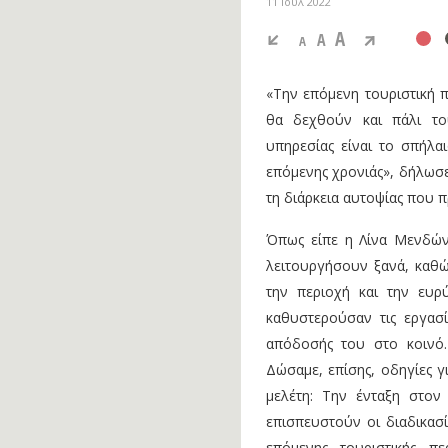
11 Ιούλ 2022
A
A
A
«Την επόμενη τουριστική 
θα δεχθούν και πάλι το
υπηρεσίας είναι το σπήλα
επόμενης χρονιάς», δήλωσ
τη διάρκεια αυτοψίας που 
Όπως είπε η Λίνα Μενδών
λειτουργήσουν ξανά, καθώ
την περιοχή και την ευρ
καθυστερούσαν τις εργασί
απόδοσής του στο κοινό.
Δώσαμε, επίσης, οδηγίες γ
μελέτη: Την ένταξη στο
επισπευστούν οι διαδικασί
επόμενης τουριστικής π