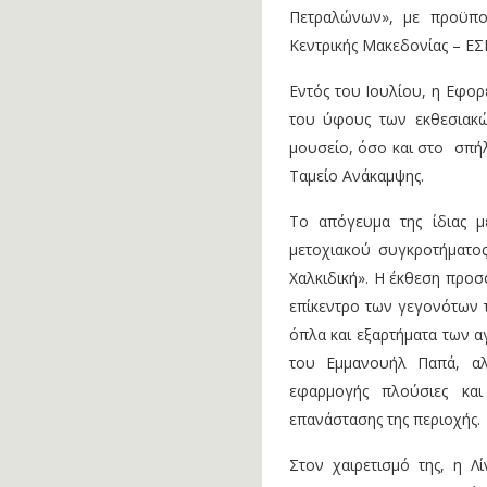
Πετραλώνων», με προϋπο
Κεντρικής Μακεδονίας – ΕΣ
Εντός του Ιουλίου, η Εφορ
του ύφους των εκθεσιακώ
μουσείο, όσο και στο σπήλ
Ταμείο Ανάκαμψης.
Το απόγευμα της ίδιας μ
μετοχιακού συγκροτήματο
Χαλκιδική». Η έκθεση προσ
επίκεντρο των γεγονότων τ
όπλα και εξαρτήματα των α
του Εμμανουήλ Παπά, αλ
εφαρμογής πλούσιες κα
επανάστασης της περιοχής.
Στον χαιρετισμό της, η 