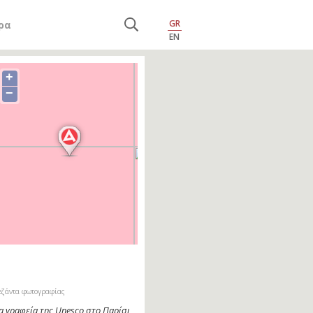
GR
ρα
EN
+
−
εζάντα φωτογραφίας
α γραφεία της Unesco στο Παρίσι