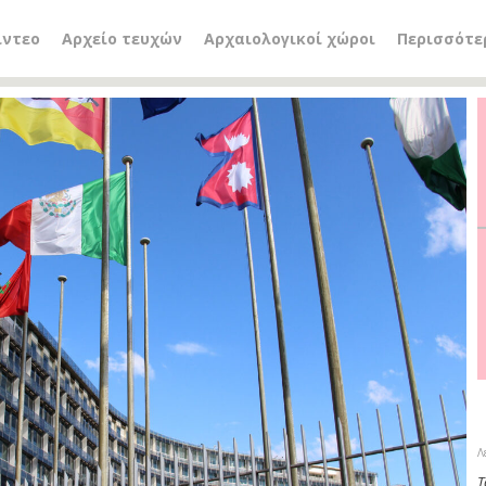
ίντεο
Αρχείο τευχών
Αρχαιολογικοί χώροι
Περισσότε
Λ
Τ