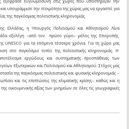
ας εξέφρασε ευγνωμοσύνη στις χώρες που υποστήριξαν την
και υπογράμμισε την ετοιμότητα της χώρας μας να εργαστεί για
ας της παγκόσμιας πολιτιστικής κληρονομιάς.
ης Ελλάδας, η Υπουργός Πολιτισμού και Αθλητισμού Λίνα
άδα εξελέγη –από τον πρώτο γύρο– μέλος της Επιτροπής
ης UNESCO για τα επόμενα τέσσερα χρόνια. Για τη χώρα μας
ριση στο παγκόσμιο τοπίο της πολιτιστικής κληρονομιάς. Η
 αποτέλεσμα εργώδους και συστηματικής προσπάθειας των
είων Εξωτερικών και Πολιτισμού και Αθλητισμού. Στόχος μας
στασία της παγκόσμιας πολιτιστικής και φυσικής κληρονομιάς –
ωπίσει και τις επιπτώσεις της κλιματικής κρίσης– καθώς και η
της οικουμενικής αξίας των μνημείων σε όλες τις γεωγραφικές