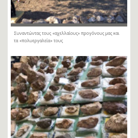
Συναντώντας τους «αχελλαίους» προγόνους μας και
τα «πολυεργαλεία» τους