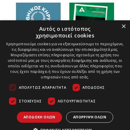
×
Αυτός ο ιστότοπος
χρησιμοποιεί cookies
Χρησιμοποιούμε cookies για να εξατομικεύσουμε το περιεχόμενο,
τις διαφημίσεις και να αναλύσουμε την επισκεψιμότητά μας.
Μοιραζόμαστε επίσης πληροφορίες σχετικά με τη χρήση του
ιστότοπού μας με τους συνεργάτες διαφήμισης και ανάλυσης, οι
οποίοι ενδέχεται να τις συνδυάσουν με άλλες πληροφορίες που
τους έχετε παράσχει ή που έχουν συλλέξει από τη χρήση των
υπηρεσιών τους από εσάς.
ΑΠΟΛΎΤΩΣ ΑΠΑΡΑΊΤΗΤΑ
ΑΠΌΔΟΣΗΣ
ΣΤΌΧΕΥΣΗΣ
ΛΕΙΤΟΥΡΓΙΚΌΤΗΤΑΣ
ΑΠΟΔΟΧΉ ΌΛΩΝ
ΑΠΌΡΡΙΨΗ ΌΛΩΝ
Τρόποι Πληρωμής
Ασφάλεια Συναλλαγών
Copyright ©
2026
Πολιτική Παράδοσης Προϊόντων
Αρχαιολογία &