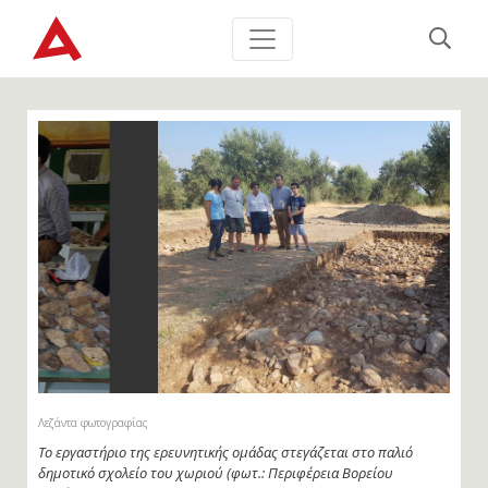
Λεζάντα φωτογραφίας
Στα Ροδαφνίδια Λισβορίου βρίσκεται σε εξέλιξη ανασκαφική
έρευνα από την ερευνητική ομάδα του Πανεπιστημίου Κρήτης με