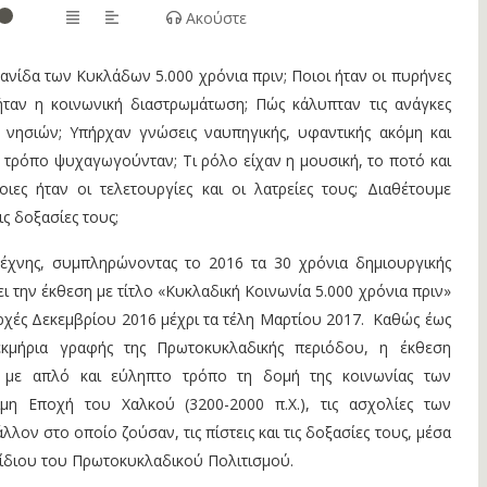
Ακούστε
πανίδα των Κυκλάδων 5.000 χρόνια πριν; Ποιοι ήταν οι πυρήνες
 ήταν η κοινωνική διαστρωμάτωση; Πώς κάλυπταν τις ανάγκες
ν νησιών; Yπήρχαν γνώσεις ναυπηγικής, υφαντικής ακόμη και
 τρόπο ψυχαγωγούνταν; Tι ρόλο είχαν η μουσική, το ποτό και
ιες ήταν οι τελετουργίες και οι λατρείες τους; Διαθέτουμε
τις δοξασίες τους;
έχνης, συμπληρώνοντας το 2016 τα 30 χρόνια δημιουργικής
ι την έκθεση με τίτλο «Κυκλαδική Κοινωνία 5.000 χρόνια πριν»
αρχές Δεκεμβρίου 2016 μέχρι τα τέλη Μαρτίου 2017. Καθώς έως
κμήρια γραφής της Πρωτοκυκλαδικής περιόδου, η έκθεση
» με απλό και εύληπτο τρόπο τη δομή της κοινωνίας των
η Εποχή του Χαλκού (3200-2000 π.Χ.), τις ασχολίες των
λλον στο οποίο ζούσαν, τις πίστεις και τις δοξασίες τους, μέσα
ίδιου του Πρωτοκυκλαδικού Πολιτισμού.