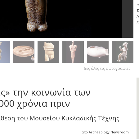
π
Τ
(
Γ
Δες όλες τις φωτογραφίες
ς» την κοινωνία των
000 χρόνια πριν
κθεση του Μουσείου Κυκλαδικής Τέχνης
από Archaeology Newsroom