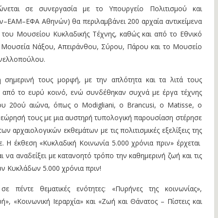
ώνεται σε συνεργασία με το Υπουργείο Πολιτισμού και
–ΕΑΜ–ΕΦΑ Αθηνών) θα περιλαμβάνει 200 αρχαία αντικείμενα
 του Μουσείου Κυκλαδικής Τέχνης, καθώς και από το Εθνικό
 Μουσεία Νάξου, Απειράνθου, Σύρου, Πάρου και το Μουσείο
ανελλοπούλου.
η σημερινή τους μορφή, με την απλότητα και τα λιτά τους
 από το ευρύ κοινό, ενώ συνδέθηκαν συχνά με έργα τέχνης
υ 20ού αιώνα, όπως ο Modigliani, ο Brancusi, ο Matisse, ο
 θεώρησή τους με μια αυστηρή τυπολογική παρουσίαση στέρησε
ων αρχαιολογικών εκθεμάτων με τις πολιτισμικές εξελίξεις της
. Η έκθεση «Κυκλαδική Κοινωνία 5.000 χρόνια πριν» έρχεται
ι να αναδείξει με κατανοητό τρόπο την καθημερινή ζωή και τις
ν Κυκλάδων 5.000 χρόνια πριν!
σε πέντε θεματικές ενότητες: «Πυρήνες της κοινωνίας»,
ή», «Κοινωνική Ιεραρχία» και «Ζωή και Θάνατος – Πίστεις και