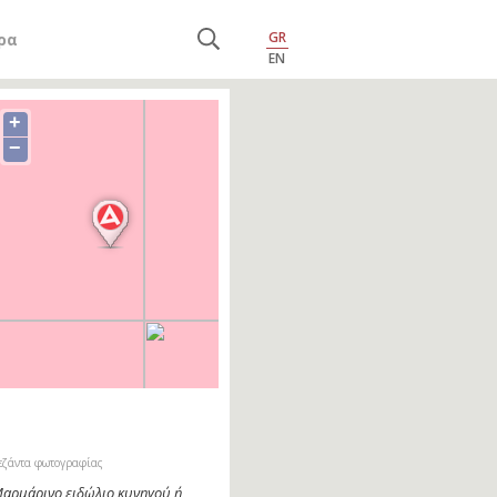
GR
ρα
EN
+
−
εζάντα φωτογραφίας
αρμάρινο ειδώλιο κυνηγού ή