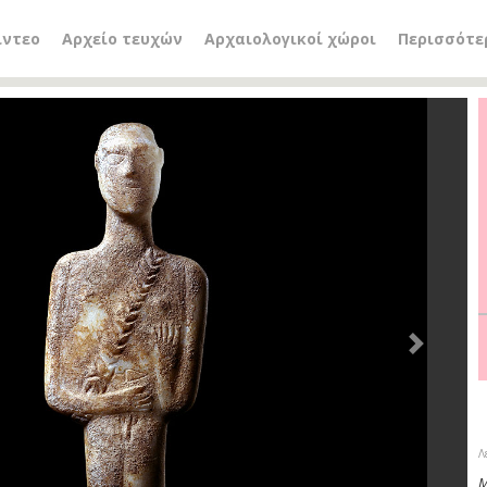
ίντεο
Αρχείο τευχών
Αρχαιολογικοί χώροι
Περισσότε
Next
Λ
Μ