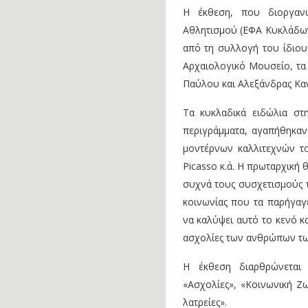
Η έκθεση, που διοργαν
Αθλητισμού (ΕΦΑ Κυκλάδων
από τη συλλογή του ίδιου
Αρχαιολογικό Μουσείο, τα
Παύλου και Αλεξάνδρας Κ
Τα κυκλαδικά ειδώλια στ
περιγράμματα, αγαπήθηκαν
μοντέρνων καλλιτεχνών το
Picasso κ.ά. Η πρωταρχική
συχνά τους συσχετισμούς τ
κοινωνίας που τα παρήγαγε
να καλύψει αυτό το κενό κα
ασχολίες των ανθρώπων τω
Η έκθεση διαρθρώνεται 
«Ασχολίες», «Κοινωνική Ζω
λατρείες».