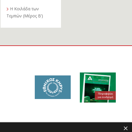
Η Κοιλάδα των
Τεμπών (Μέρος Β’)
×