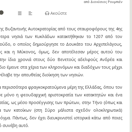
από Διονύσιος Ρουμπιέν
Ακούστε
ης Βυζαντινής Aυτοκρατορίας από τους σταυροφόρους της 4ης
ότερα νησιά των Κυκλάδων κατακτήθηκαν το 1207 από τον
ούδο, ο οποίος δημιούργησε το Δουκάτο του Αρχιπελάγους,
ς και η Μύκονος, όμως, δεν αποτέλεσαν μέρος αυτού του
 την ίδια χρονιά στους δύο Βενετούς αδελφούς Ανδρέα και
τίδιο έμεινε στα χέρια των κληρονόμων και διαδόχων τους μέχρι
νέλαβε την απευθείας διοίκηση των νησιών.
τα περισσότερα φραγκοκρατούμενα μέρη της Ελλάδας, όπου τον
 μόνο η φεουδαρχική αριστοκρατία των κατακτητών και ένα
ρατίας, ως μέσο προσέγγισης των πρώτων, στην Τήνο (όπως και
α των κατοίκων (στη Σύρο μάλιστα σχεδόν ολοκληρωτικά)
γμα. Πάντως, δεν έχει διευκρινιστεί ιστορικά κάτω από ποιες
ό συνέβη αυτό.