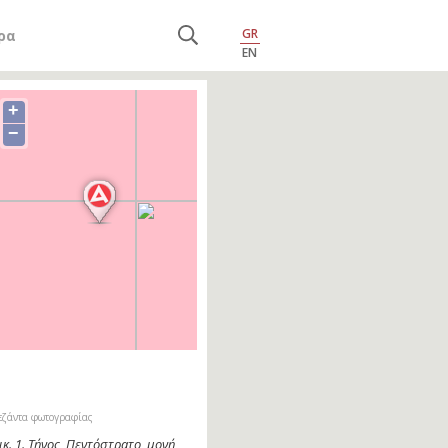
GR
ρα
EN
+
−
εζάντα φωτογραφίας
ικ. 2. Χώρα Τήνου, μονή Αγίου