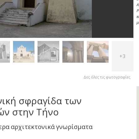
Α
Χ
μ
+3
Δες όλες τις φωτογραφίες
νική σφραγίδα των
ών στην Τήνο
τερα αρχιτεκτονικά γνωρίσματα