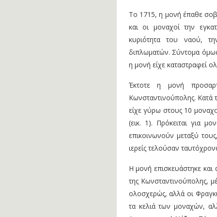
Το 1715, η μονή έπαθε σοβ
και οι μοναχοί την εγκα
κυριότητα του ναού, τ
διπλωµατών. Σύντομα όμως 
η μονή είχε καταστραφεί ο
Έκτοτε η µονή προσαρτ
Κωνσταντινούπολης. Κατά τη
είχε γύρω στους 10 μοναχο
(εικ. 1). Πρόκειται για μ
επικοινωνούν μεταξύ τους,
ιερείς τελούσαν ταυτόχρονα
Η µονή επισκευάστηκε και 
της Κωνσταντινούπολης, µέ
ολοσχερώς, αλλά οι Φραγκι
τα κελιά των μοναχών, αλ