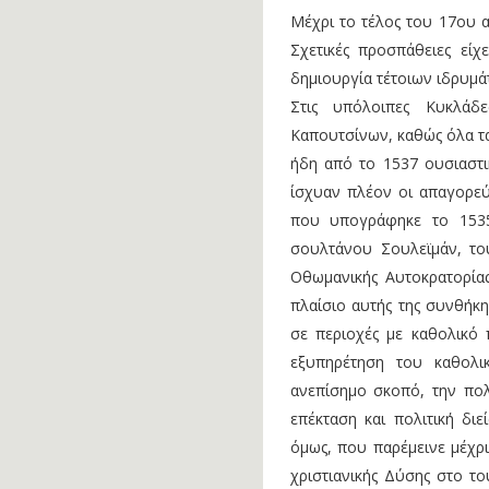
Μέχρι το τέλος του 17ου α
Σχετικές προσπάθειες εί
δημιουργία τέτοιων ιδρυμά
Στις υπόλοιπες Κυκλάδ
Καπουτσίνων, καθώς όλα τ
ήδη από το 1537 ουσιαστικ
ίσχυαν πλέον οι απαγορεύ
που υπογράφηκε το 1535
σουλτάνου Σουλεϊμάν, το
Οθωμανικής Αυτοκρατορίας
πλαίσιο αυτής της συνθήκη
σε περιοχές με καθολικό
εξυπηρέτηση του καθολι
ανεπίσημο σκοπό, την πολι
επέκταση και πολιτική δι
όμως, που παρέμεινε μέχρι
χριστιανικής Δύσης στο το