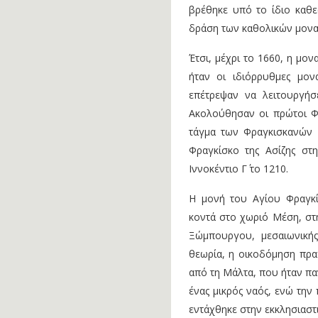
βρέθηκε υπό το ίδιο καθ
δράση των καθολικών μονα
Έτσι, μέχρι το 1660, η μο
ήταν οι ιδιόρρυθμες μον
επέτρεψαν να λειτουργήσ
Ακολούθησαν οι πρώτοι Φ
τάγμα των Φραγκισκανών 
Φραγκίσκο της Ασίζης στ
Ιννοκέντιο Γ΄ το 1210.
Η μονή του Αγίου Φραγκί
κοντά στο χωριό Μέση, στη
Ξώμπουργου, μεσαιωνική
θεωρία, η οικοδόμηση πρ
από τη Μάλτα, που ήταν παν
ένας μικρός ναός, ενώ την
εντάχθηκε στην εκκλησιαστι