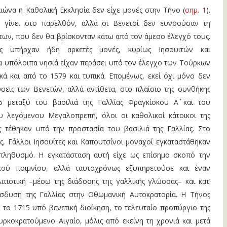
ιώνα η Καθολική Εκκλησία δεν είχε μονές στην Τήνο (
σημ. 1
).
χε γίνει στο παρελθόν, αλλά οι Βενετοί δεν ευνοούσαν τη
των, που δεν θα βρίσκονταν κάτω από τον άμεσο έλεγχό τους.
ες υπήρχαν ήδη αρκετές μονές, κυρίως Ιησουιτών και
α υπόλοιπα νησιά είχαν περάσει υπό τον έλεγχο των Τούρκων
ά και από το 1579 και τυπικά. Επομένως, εκεί όχι μόνο δεν
σεις των Βενετών, αλλά αντίθετα, στο πλαίσιο της συνθήκης
 μεταξύ του βασιλιά της Γαλλίας Φραγκίσκου Α΄ και του
υ λεγόμενου Μεγαλοπρεπή, όλοι οι καθολικοί κάτοικοι της
 τέθηκαν υπό την προστασία του βασιλιά της Γαλλίας. Στο
ς, Γάλλοι Ιησουίτες και Καπουτσίνοι μοναχοί εγκαταστάθηκαν
 πληθυσμό. Η εγκατάσταση αυτή είχε ως επίσημο σκοπό την
κού ποιμνίου, αλλά ταυτοχρόνως εξυπηρετούσε και έναν
τιστική –μέσω της διάδοσης της γαλλικής γλώσσας– και κατ’
είσδυση της Γαλλίας στην Οθωμανική Αυτοκρατορία. Η Τήνος
 το 1715 υπό βενετική διοίκηση, το τελευταίο προπύργιο της
υρκοκρατούμενο Αιγαίο, μόλις από εκείνη τη χρονιά και μετά