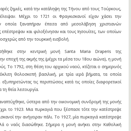
αρές ζημιές, κατά την κατάληψη της Τήνου από τους Τούρκους,
τέλειψαν. Μέχρι το 1721 οι Φραγκισκανοί είχαν χάσει την
ην οποία ξαναπήραν έπειτα από µεσολάβηση χριστιανών
επέστρεψαν και φιλοξένησαν και τους Ιησουίτες, των οποίων
λοσχερώς από την τουρκική εισβολή.
ήθηκε στην κεντρική µονή Santa Maria Draperis της
ν εποχή της ακμής της (μέχρι τα μέσα του 18ου αιώνα), η μονή
ύς. Το 1792, στη θέση του αρχικού ναού, κτίζεται ο σημερινός
ονόκλιτη θολοσκεπή βασιλική, με τρία ιερά βήματα, τα οποία
 εξυπηρετώντας τις περιπτώσεις κατά τις οποίες διαφορετικοί
 τη θεία λειτουργία.
αναπτύχθηκε, ύστερα από την οικονοµική συνδροµή της µονής
χρι το 1923. Μια πυρκαγιά που ξέσπασε τότε την κατέστρεψε
σκανοί την ανήγειραν πάλι. Το 1927, μία πυρκαγιά κατέστρεψε
λά ο ναός διασώθηκε. Σήµερα η µονή ανήκει στην Καθολική