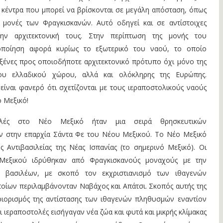
 κέντρα που μπορεί να βρίσκονται σε μεγάλη απόσταση, όπως
 μονές των Φραγκισκανών. Αυτό οδηγεί και σε αντίστοιχες
ην αρχιτεκτονική τους. Στην περίπτωση της μονής του
οποίηση αφορά κυρίως το εξωτερικό του ναού, το οποίο
ξένες προς οποιοδήποτε αρχιτεκτονικό πρότυπο όχι μόνο της
ου ελλαδικού χώρου, αλλά και ολόκληρης της Ευρώπης.
είναι φανερό ότι σχετίζονται με τους ιεραποστολικούς ναούς
 Μεξικό!
τολές στο Νέο Μεξικό ήταν μια σειρά θρησκευτικών
 στην επαρχία Σάντα Φε του Νέου Μεξικού. Το Νέο Μεξικό
 Αντιβασιλείας της Νέας Ισπανίας (το σημερινό Μεξικό). Οι
Μεξικού ιδρύθηκαν από Φραγκισκανούς μοναχούς με την
 βασιλέων, με σκοπό τον εκχριστιανισμό των ιθαγενών
οίων περιλαμβάνονταν Ναβάχος και Απάτσι. Σκοπός αυτής της
ριορισμός της αντίστασης των ιθαγενών πληθυσμών εναντίον
Οι ιεραποστολές εισήγαγαν νέα ζώα και φυτά και μικρής κλίμακας