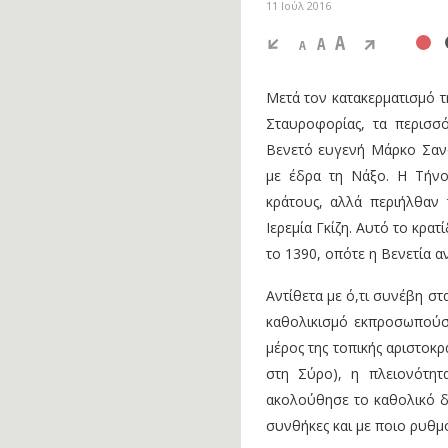
11 Ιούλ 2016
A
A
A
Μετά τον κατακερματισμό τ
Σταυροφορίας, τα περισσ
Βενετό ευγενή Μάρκο Σαν
με έδρα τη Νάξο. Η Τήνο
κράτους, αλλά περιήλθαν
Ιερεμία Γκίζη. Αυτό το κρα
το 1390, οπότε η Βενετία α
Αντίθετα με ό,τι συνέβη σ
καθολικισμό εκπροσωπούσε
μέρος της τοπικής αριστοκ
στη Σύρο), η πλειονότητ
ακολούθησε το καθολικό δό
συνθήκες και με ποιο ρυθμ