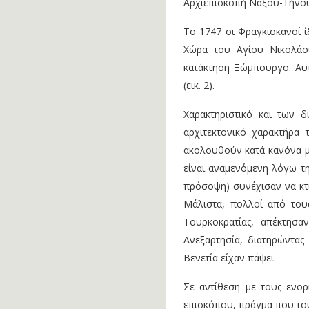
Αρχιεπισκοπή Νάξου-Τήνου
Το 1747 οι Φραγκισκανοί 
Χώρα του Αγίου Νικολάου
κατάκτηση Ξώμπουργο. Αυτ
(εικ. 2).
Χαρακτηριστικό και των 
αρχιτεκτονικό χαρακτήρα
ακολουθούν κατά κανόνα μ
είναι αναμενόμενη λόγω τη
πρόσοψη) συνέχισαν να κτί
Μάλιστα, πολλοί από τους
Τουρκοκρατίας, απέκτησ
Ανεξαρτησία, διατηρώντας 
Βενετία είχαν πάψει.
Σε αντίθεση με τους ενορ
επισκόπου, πράγμα που τους