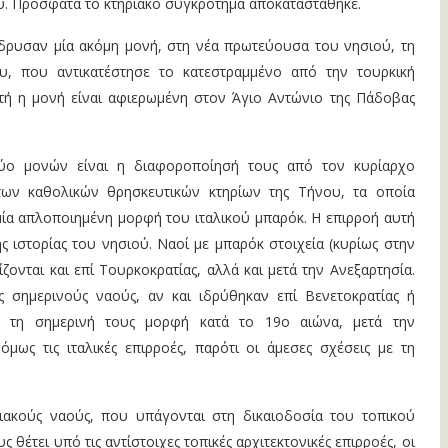
. Πρόσφατα το κτηριακό συγκρότημα αποκαταστάθηκε.
ίδρυσαν μία ακόμη μονή, στη νέα πρωτεύουσα του νησιού, τη
, που αντικατέστησε το κατεστραμμένο από την τουρκική
ή η μονή είναι αφιερωμένη στον Άγιο Αντώνιο της Πάδοβας
δύο μονών είναι η διαφοροποίησή τους από τον κυρίαρχο
 των καθολικών θρησκευτικών κτηρίων της Τήνου, τα οποία
ία απλοποιημένη μορφή του ιταλικού μπαρόκ. Η επιρροή αυτή
ς ιστορίας του νησιού. Ναοί με μπαρόκ στοιχεία (κυρίως στην
ζονται και επί Τουρκοκρατίας, αλλά και μετά την Ανεξαρτησία.
 σημερινούς ναούς, αν και ιδρύθηκαν επί Βενετοκρατίας ή
αν τη σημερινή τους μορφή κατά το 19ο αιώνα, μετά την
όμως τις ιταλικές επιρροές, παρότι οι άμεσες σχέσεις με τη
ιακούς ναούς, που υπάγονται στη δικαιοδοσία του τοπικού
 θέτει υπό τις αντίστοιχες τοπικές αρχιτεκτονικές επιρροές, οι