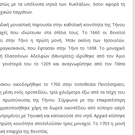
εστώς με τα υπόλοιπα νησιά των Κυκλάδων, όσον αφορά τη
χικών ταγμάτων.
ναδική μοναστική παρουσία στην καθολική κοινότητα της Τήνου
αχές που ιδιώτευαν στα σπίτια τους. Το 1660 οι Βενετοί
ει στην Τήνο η πρώτη μονή. Ήταν εκείνη των Ιησουιτών.
ραγκισκανοί, που έφτασαν στην Τήνο το 1698. Το μοναχικό
ή Ελασσόνων Αδελφών (Μινορίτες) ιδρύθηκε από τον Άγιο
η γενέτειρά του το 1209 και αναγνωρίστηκε από τον Πάπα
σκου οικοδομήθηκε το 1700 στην τοποθεσία Πεντόστρατο,
 μέση ενός οροπεδίου, τρία χιλιόμετρα έξω από τα τείχη του
ς πρωτεύουσας της Τήνου. Σύμφωνα με την επικρατέστερη
αγματοποιήθηκε χάρη σε δωρεά οικοπέδου από εύπορο ιατρό
τρεμένος με Τηνιακή και κατοικούσε στο νησί. Αρχικά κτίστηκε
 πρώτη κοινότητα αποτελούσαν τρεις μοναχοί. Το 1703 η μονή
κή επαρχία της Βενετίας.