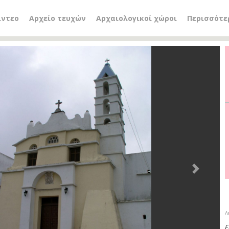
ίντεο
Αρχείο τευχών
Αρχαιολογικοί χώροι
Περισσότε
Next
Λ
Ε