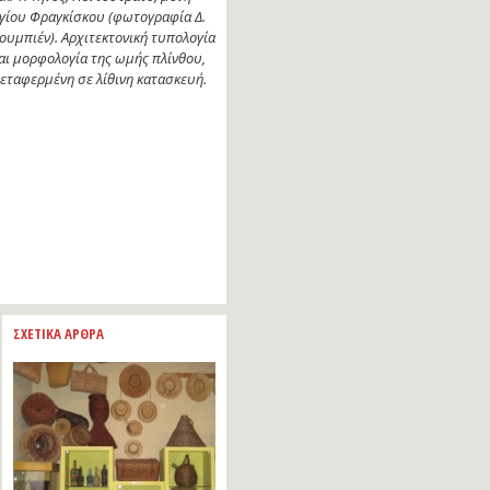
ντωνίου της Πάδοβας.
αρακτηριστική πρόσοψη ιταλικού
παρόκ (φωτογραφία Δ. Ρουμπιέν).
ΣΧΕΤΙΚΑ ΑΡΘΡΑ