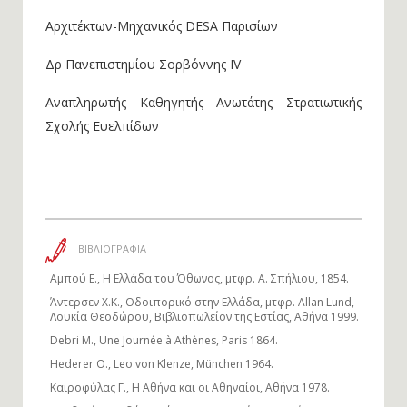
Αρχιτέκτων-Μηχανικός DESA Παρισίων
Δρ Πανεπιστημίου Σορβόννης IV
Αναπληρωτής Καθηγητής Ανωτάτης Στρατιωτικής
Σχολής Ευελπίδων
ΒΙΒΛΙΟΓΡΑΦΙΑ
Αμπού Ε., Η Ελλάδα του Όθωνος, μτφρ. Α. Σπήλιου, 1854.
Άντερσεν Χ.Κ., Οδοιπορικό στην Ελλάδα, μτφρ. Allan Lund,
Λουκία Θεοδώρου, Βιβλιοπωλείον της Εστίας, Αθήνα 1999.
Debri M., Une Journée à Athènes, Paris 1864.
Hederer O., Leo von Klenze, München 1964.
Καιροφύλας Γ., Η Αθήνα και οι Αθηναίοι, Αθήνα 1978.