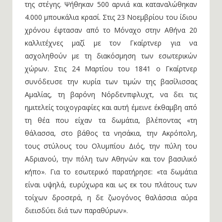
της στέγης. Ψήθηκαν 500 αρνιά και καταναλώθηκαν
4.000 μπουκάλια κρασί. Στις 23 Νοεμβρίου του ίδιου
χρόνου έφτασαν από το Μόναχο στην Αθήνα 20
καλλιτέχνες μαζί με τον Γκαίρτνερ για να
ασχοληθούν με τη διακόσμηση των εσωτερικών
χώρων. Στις 24 Μαρτίου του 1841 ο Γκαίρτνερ
συνόδευσε την κυρία των τιμών της βασίλισσας
Αμαλίας, τη βαρόνη Νόρδενπφλυχτ, να δει τις
ημιτελείς τοιχογραφίες και αυτή έμεινε έκθαμβη από
τη θέα που είχαν τα δωμάτια, βλέποντας «τη
θάλασσα, στο βάθος τα νησάκια, την Ακρόπολη,
τους στύλους του Ολυμπίου Διός, την πύλη του
Αδριανού, την πόλη των Αθηνών και τον βασιλικό
κήπο». Για το εσωτερικό παρατήρησε: «τα δωμάτια
είναι υψηλά, ευρύχωρα και ως εκ του πλάτους των
τοίχων δροσερά, η δε ζωογόνος θαλάσσια αύρα
διεισδύει διά των παραθύρων».