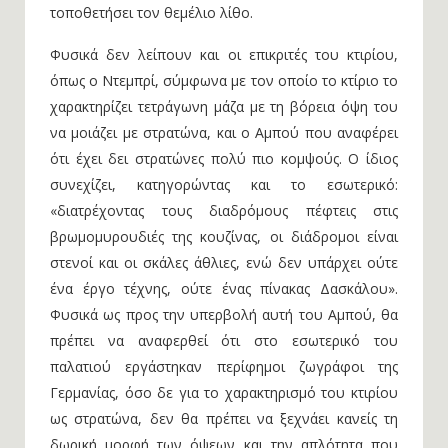
τοποθετήσει τον θεμέλιο λίθο.
Φυσικά δεν λείπουν και οι επικριτές του κτιρίου,
όπως ο Ντεμπρί, σύμφωνα με τον οποίο το κτίριο το
χαρακτηρίζει τετράγωνη μάζα με τη βόρεια όψη του
να μοιάζει με στρατώνα, και ο Αμπού που αναφέρει
ότι έχει δει στρατώνες πολύ πιο κομψούς. Ο ίδιος
συνεχίζει, κατηγορώντας και το εσωτερικό:
«διατρέχοντας τους διαδρόμους πέφτεις στις
βρωμομυρουδιές της κουζίνας, οι διάδρομοι είναι
στενοί και οι σκάλες άθλιες, ενώ δεν υπάρχει ούτε
ένα έργο τέχνης, ούτε ένας πίνακας Δασκάλου».
Φυσικά ως προς την υπερβολή αυτή του Αμπού, θα
πρέπει να αναφερθεί ότι στο εσωτερικό του
παλατιού εργάστηκαν περίφημοι ζωγράφοι της
Γερμανίας, όσο δε για το χαρακτηρισμό του κτιρίου
ως στρατώνα, δεν θα πρέπει να ξεχνάει κανείς τη
δωρική μορφή των όψεων και την απλότητα που