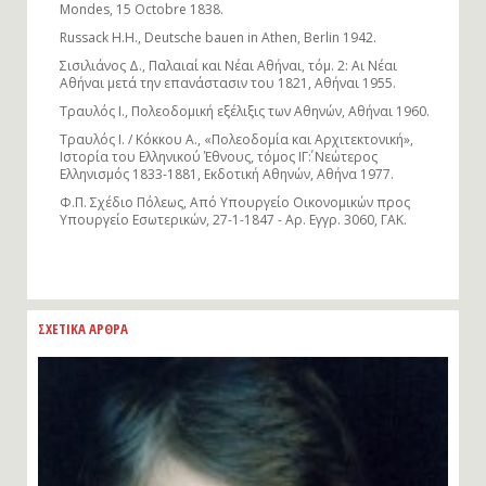
Mondes, 15 Octobre 1838.
Russack H.H., Deutsche bauen in Athen, Berlin 1942.
Σισιλιάνος Δ., Παλαιαί και Νέαι Αθήναι, τόμ. 2: Αι Νέαι
Αθήναι μετά την επανάστασιν του 1821, Αθήναι 1955.
Τραυλός Ι., Πολεοδομική εξέλιξις των Αθηνών, Αθήναι 1960.
Τραυλός Ι. / Κόκκου Α., «Πολεοδομία και Αρχιτεκτονική»,
Ιστορία του Ελληνικού Έθνους, τόμος ΙΓ΄: Νεώτερος
Ελληνισμός 1833-1881, Εκδοτική Αθηνών, Αθήνα 1977.
Φ.Π. Σχέδιο Πόλεως, Από Υπουργείο Οικονομικών προς
Υπουργείο Eσωτερικών, 27-1-1847 - Αρ. Εγγρ. 3060, ΓΑΚ.
ΣΧΕΤΙΚΑ ΑΡΘΡΑ