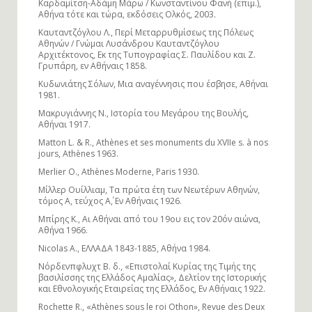
Καρδαμίτση-Αδάμη Μάρω / Κωνσταντίνου Φανή (επιμ.),
Αθήνα τότε και τώρα, εκδόσεις Ολκός, 2003.
Καυταντζόγλου Λ., Περί Μεταρρυθμίσεως της Πόλεως
Αθηνών / Γνώμαι Λυσάνδρου Καυταντζόγλου
Αρχιτέκτονος, Εκ της Τυπογραφίας Σ. Παυλίδου και Ζ.
Γρυπάρη, εν Αθήναις 1858.
Κυδωνιάτης Σόλων, Μια αναγέννησις που έσβησε, Αθήναι
1981.
Μακρυγιάννης Ν., Ιστορία του Μεγάρου της Βουλής,
Αθήναι 1917.
Matton L. & R., Athènes et ses monuments du XVIIe s. à nos
jours, Athènes 1963.
Merlier O., Athènes Moderne, Paris 1930.
Μίλλερ Ουίλλιαμ, Τα πρώτα έτη των Νεωτέρων Αθηνών,
τόμος Α, τεύχος Α΄, Εν Αθήναις 1926.
Μπίρης Κ., Αι Αθήναι από του 19ου εις τον 20όν αιώνα,
Αθήνα 1966.
Nicolas A., ΕΛΛΑΔΑ 1843-1885, Αθήνα 1984.
Νόρδενπφλυχτ Β. δ., «Επιστολαί Κυρίας της Τιμής της
βασιλίσσης της Ελλάδος Αμαλίας», Δελτίον της Ιστορικής
και Εθνολογικής Εταιρείας της Ελλάδος, Εν Αθήναις 1922.
Rochette R., «Athènes sous le roi Othon», Revue des Deux