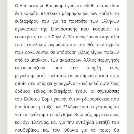
Ο Άντερσεν με θαυμασμό γράφει: «Κάθε πέτρα είναι
ένα κομμάτι πεντελικό μάρμαρο» και δεν κρύβει το
ενδιαφέρον του για τα πορτρέτα των Ελλήνων
αγωνιστών της Επανάστασης που κοσμούν το
εσωτερικό, ενώ ο Σαρλ Λεβέκ αναφέρεται στην αξία
του πεντελικού μαρμάρου και στη θέα των αγρών
που οργώνονται σε απόσταση μόλις λίγων ποδιών
από το μπαλκόνι των ανακτόρων. Άλλος περιηγητής
εντυπωσιάζεται από την ύπαρξη ενός
μεγαλοπρεπούς παλατιού σε μια πρωτεύουσα στην
οποία δεν υπάρχει χαραγμένος καλά-καλά ούτε ένας
δρόμος. Τέλος, ενδιαφέρον έχουν οι σημειώσεις
του Ελβετού Σομπ για την έντονη δυσαρέσκεια που
διαπίστωσε μεταξύ των Ελλήνων για το γεγονός ότι
για τα ανάκτορα επιλέχθηκε Βαυαρός αρχιτέκτονας
και όχι Έλληνας, και για την αντιζηλία μεταξύ του
Λουδοβίκου και του Όθωνα για το ποιος θα