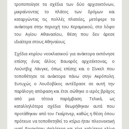
τροποποίησε τα σχέδια των δύο αρχιτεκτόνων,
μικραίνοντας το πλάτος των δρόμων και
καταργώντας τις πολλές πλατείες, μετέφερε τα
ανάκτορα στην περιοχή του Κεραμεικού, στο λόφο
του Αγίου Αθανασίου, θέση που δεν άρεσε
ιδιαίτερα στους Αθηναίους.
Σχέδια κτιρίου νεοκλασικού για ανάκτορα εκπόνησε
επίσης ένας άλλος Βαυαρός αρχιτέκτονας, ο
Λούντβιχ Λάνγκε, όπως επίσης και ο Σίνκελ που
τοποθέτησε τα ανάκτορα πάνω στην Ακρόπολη.
Ευτυχώς ο Λουδοβίκος αντέδρασε σε αυτή την
παράλογη απόφαση και έτσι σώθηκε ο ιερός βράχος
από μια τέτοια παρέμβαση. Τελικά, ως
καταλληλότερα σχέδια θεωρήθηκαν αυτά που
προτάθηκαν από τον Γκαίρτνερ, καθώς η θέση όπου
πρότεινε να τοποθετηθεί το κτίριο ήταν πλεονεκτική
γιατί βρισκόταν ψηλότερα και είχε καλύτερο κλίμα