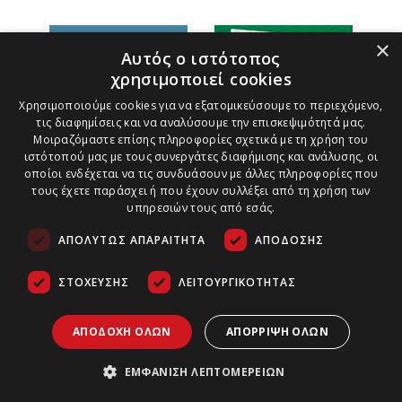
×
Αυτός ο ιστότοπος
χρησιμοποιεί cookies
Χρησιμοποιούμε cookies για να εξατομικεύσουμε το περιεχόμενο,
τις διαφημίσεις και να αναλύσουμε την επισκεψιμότητά μας.
Μοιραζόμαστε επίσης πληροφορίες σχετικά με τη χρήση του
ιστότοπού μας με τους συνεργάτες διαφήμισης και ανάλυσης, οι
οποίοι ενδέχεται να τις συνδυάσουν με άλλες πληροφορίες που
τους έχετε παράσχει ή που έχουν συλλέξει από τη χρήση των
υπηρεσιών τους από εσάς.
ΑΠΟΛΎΤΩΣ ΑΠΑΡΑΊΤΗΤΑ
ΑΠΌΔΟΣΗΣ
ΣΤΌΧΕΥΣΗΣ
ΛΕΙΤΟΥΡΓΙΚΌΤΗΤΑΣ
ΑΠΟΔΟΧΉ ΌΛΩΝ
ΑΠΌΡΡΙΨΗ ΌΛΩΝ
Τρόποι Πληρωμής
Ασφάλεια Συναλλαγών
Copyright ©
2026
ΕΜΦΆΝΙΣΗ ΛΕΠΤΟΜΕΡΕΙΏΝ
Πολιτική Παράδοσης Προϊόντων
Αρχαιολογία &
Τέχνες | All