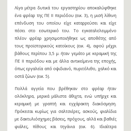
Λίγα μέτρα δυτικά του εργαστηρίου αποκαλύφθηκε
ένα φρέαρ της ΠΕ ΙΙ περιόδου (εικ. 3), η μισή λίθινη
επένδυση του οποίου είχε καταρρεύσει και είχε
πέσει στο εσωτερικό του. Το εγκαταλελειμμένο
πλέον φρέαρ χρησιμοποιήθηκε ως αποθέτης από
τους προϊστορικούς κατοίκους (εικ. 4), αφού μέχρι
βάθους περίπου 3,5 μ. ήταν γεμάτο με κεραμική της
ΠΕ ΙΙ περιόδου και με άλλα αντικείμενα της εποχής,
όπως εργαλεία από οψιδιανό, πυριτόλιθο, χαλκό και
οστά ζώων (εικ. 5).
Πολλά αγγεία που βρέθηκαν στο φρέαρ ήταν
ολόκληρα, μερικά μάλιστα άθιχτα, ενώ υπήρχε και
κεραμική με γραπτή και εγχάρακτη διακόσμηση.
Πρόκειται κυρίως για σαλτσιέρες, ασκούς, φιαλίδια
με δακτυλιόσχημες βάσεις, πρόχους, αλλά και βαθιές
φιάλες, πίθους και τηγάνια (εικ. 6). Ιδιαίτερα