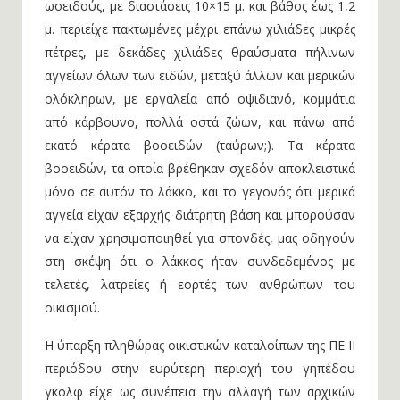
ωοειδούς, με διαστάσεις 10×15 μ. και βάθος έως 1,2
μ. περιείχε πακτωμένες μέχρι επάνω χιλιάδες μικρές
πέτρες, με δεκάδες χιλιάδες θραύσματα πήλινων
αγγείων όλων των ειδών, μεταξύ άλλων και μερικών
ολόκληρων, με εργαλεία από οψιδιανό, κομμάτια
από κάρβουνο, πολλά οστά ζώων, και πάνω από
εκατό κέρατα βοοειδών (ταύρων;). Τα κέρατα
βοοειδών, τα οποία βρέθηκαν σχεδόν αποκλειστικά
μόνο σε αυτόν το λάκκο, και το γεγονός ότι μερικά
αγγεία είχαν εξαρχής διάτρητη βάση και μπορούσαν
να είχαν χρησιμοποιηθεί για σπονδές, μας οδηγούν
στη σκέψη ότι ο λάκκος ήταν συνδεδεμένος με
τελετές, λατρείες ή εορτές των ανθρώπων του
οικισμού.
Η ύπαρξη πληθώρας οικιστικών καταλοίπων της ΠΕ ΙΙ
περιόδου στην ευρύτερη περιοχή του γηπέδου
γκολφ είχε ως συνέπεια την αλλαγή των αρχικών