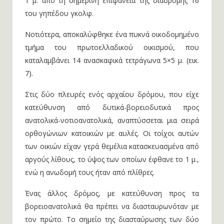
1 μ. από τη σημερινή επιφάνεια της διαδρομής 16
του γηπέδου γκολφ.
Νοτιότερα, αποκαλύφθηκε ένα πυκνά οικοδομημένο
τμήμα του πρωτοελλαδικού οικισμού, που
καταλαμβάνει 14 ανασκαφικά τετράγωνα 5×5 μ. (εικ.
7).
Στις δύο πλευρές ενός αρχαίου δρόμου, που είχε
κατεύθυνση από δυτικά-βορειοδυτικά προς
ανατολικά-νοτιοανατολικά, αναπτύσσεται μια σειρά
ορθογώνιων κατοικιών με αυλές. Οι τοίχοι αυτών
των οικιών είχαν γερά θεμέλια κατασκευασμένα από
αργούς λίθους, το ύψος των οποίων έφθανε το 1 μ.,
ενώ η ανωδομή τους ήταν από πλίθρες.
Ένας άλλος δρόμος, με κατεύθυνση προς τα
βορειοανατολικά θα πρέπει να διασταυρωνόταν με
τον πρώτο. Το σημείο της διασταύρωσης των δύο