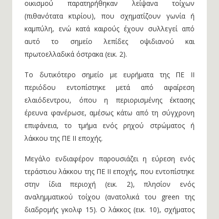
οικισμού παρατηρήθηκαν λείψανα τοίχων
(πιθανότατα κτιρίου), που σχηματίζουν γωνία ή
καμπύλη, ενώ κατά καιρούς έχουν συλλεγεί από
αυτό το σημείο λεπίδες οψιδιανού και
πρωτοελλαδικά όστρακα (εικ. 2).
Το δυτικότερο σημείο με ευρήματα της ΠΕ ΙΙ
περιόδου εντοπίστηκε μετά από αφαίρεση
ελαιόδεντρου, όπου η περιορισμένης έκτασης
έρευνα φανέρωσε, αμέσως κάτω από τη σύγχρονη
επιφάνεια, το τμήμα ενός ρηχού στρώματος ή
λάκκου της ΠΕ ΙΙ εποχής.
Μεγάλο ενδιαφέρον παρουσιάζει η εύρεση ενός
τεράστιου λάκκου της ΠΕ ΙΙ εποχής, που εντοπίστηκε
στην ίδια περιοχή (εικ. 2), πλησίον ενός
αναλημματικού τοίχου (ανατολικά του green της
διαδρομής γκολφ 15). Ο λάκκος (εικ. 10), σχήματος