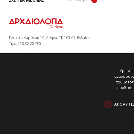
Πλατεία Καρύτση 10, Αθήνα, ΤΚ 105 61, Ελλάδα
Tηλ.: 210 32 28 705
info@arxaiologia.gr
Χρησιμο
αναλύσουμ
Subscribe to our newsletter:
του ιστότ
SUBMIT
συνδυάσο
ΑΠΟΛΎΤΩ
Copyright © 2026 Αρχαιολογία & Τέχνες | All Rights
Reserved.