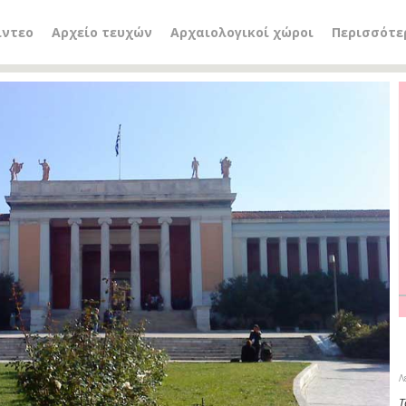
ίντεο
Αρχείο τευχών
Αρχαιολογικοί χώροι
Περισσότε
Λ
Τ