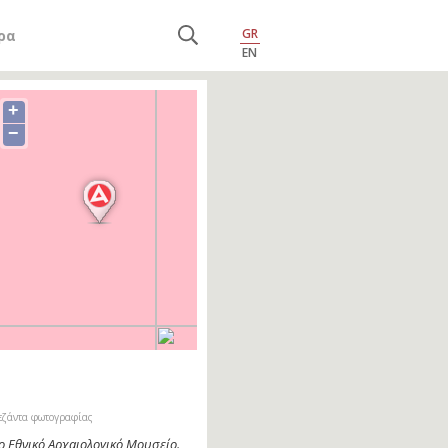
GR
ρα
EN
+
−
εζάντα φωτογραφίας
ο Εθνικό Αρχαιολογικό Μουσείο.