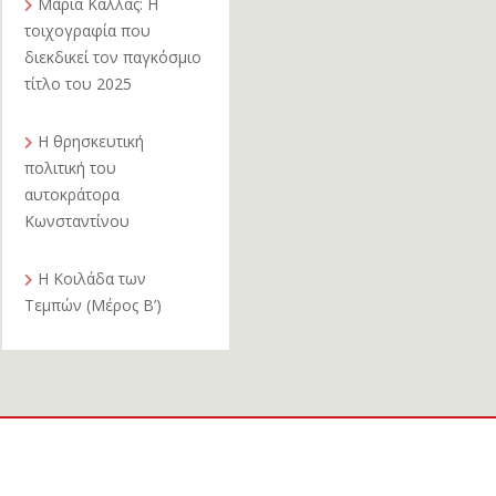
Μαρία Κάλλας: Η
τοιχογραφία που
διεκδικεί τον παγκόσμιο
τίτλο του 2025
Η θρησκευτική
πολιτική του
αυτοκράτορα
Κωνσταντίνου
Η Κοιλάδα των
Τεμπών (Μέρος Β’)