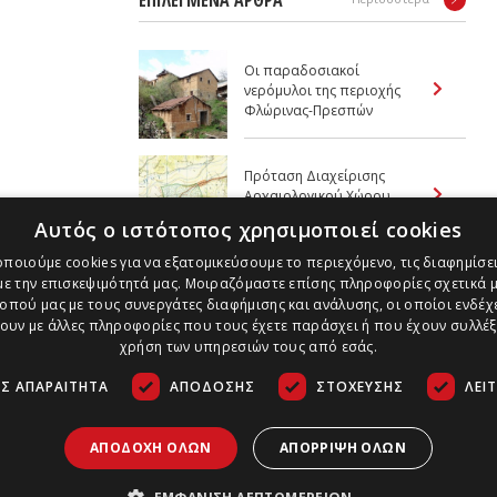
Οι παραδοσιακοί
νερόμυλοι της περιοχής
Φλώρινας-Πρεσπών
Πρόταση Διαχείρισης
Αρχαιολογικού Χώρου
Ήλιδος (Ενότητα Γ)
Αυτός ο ιστότοπος χρησιμοποιεί cookies
ποιούμε cookies για να εξατομικεύσουμε το περιεχόμενο, τις διαφημίσει
Η αρχαιολογία των
ε την επισκεψιμότητά μας. Μοιραζόμαστε επίσης πληροφορίες σχετικά μ
Τζουμέρκων (Μέρος Α’)
οπού μας με τους συνεργάτες διαφήμισης και ανάλυσης, οι οποίοι ενδέχε
υν με άλλες πληροφορίες που τους έχετε παράσχει ή που έχουν συλλέξ
χρήση των υπηρεσιών τους από εσάς.
Σ ΑΠΑΡΑΊΤΗΤΑ
ΑΠΌΔΟΣΗΣ
ΣΤΌΧΕΥΣΗΣ
ΛΕΙ
ΑΠΟΔΟΧΉ ΌΛΩΝ
ΑΠΌΡΡΙΨΗ ΌΛΩΝ
Τρόποι Πληρωμής
Ασφάλεια Συναλλαγών