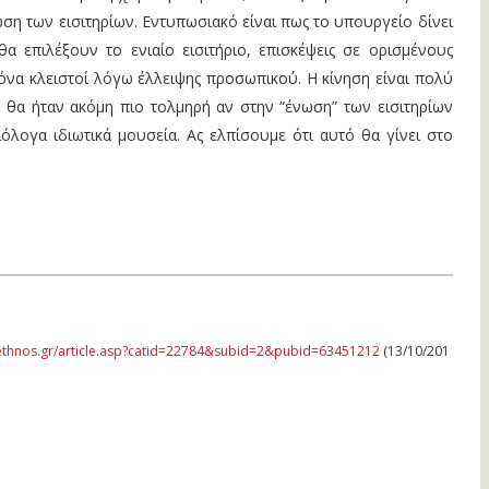
ωση των εισιτηρίων. Εντυπωσιακό είναι πως το υπουργείο δίνει
α επιλέξουν το ενιαίο εισιτήριο, επισκέψεις σε ορισμένους
όνα κλειστοί λόγω έλλειψης προσωπικού. Η κίνηση είναι πολύ
 θα ήταν ακόμη πιο τολμηρή αν στην “ένωση” των εισιτηρίων
ιόλογα ιδιωτικά μουσεία. Ας ελπίσουμε ότι αυτό θα γίνει στο
ethnos.gr/article.asp?catid=22784&subid=2&pubid=63451212
(13/10/201