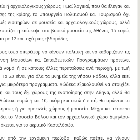
ία ή αρχαιολογικούς χώρους; Τιμαί λογικαί, που θα έλεγαν και
ης της κρίσης, το υπουργείο Πολιτισμού και Τουρισμού όχι
ιμές εισιτηρίων σε μουσεία και αρχαιολογικούς χώρους, αλλά
 κοστίζει η επίσκεψη στα βασικά μουσεία της Αθήνας; 15 ευρώ;
ιο με 12 και ισχύ μιας εβδομάδας.
τους τουρ οπερέιτορ να κάνουν πολιτική και να καθορίζουν τις
θυνση Μουσείων και Εκπαιδευτικών Προγραμμάτων προτείνει
νά νομό, ή σε κάποιες άλλες περιπτώσεις ανά περιοχή, με τιμή
Τα 20 είναι για όλα τα μνημεία της νήσου Ρόδου, αλλά εκεί
ια μικρότερα προγράμματα. Δώδεκα εξακολουθεί να στοιχίζει
λη και τους έξι χώρους της ενοποίησης στην Αθήνα, αλλά θα
 Δώδεκα ευρώ ή και 10, ακόμη και οκτώ ή επτά, θα τιμώνται τα
ληρους ή για ομοειδείς χώρους ή μουσεία. Μέχρι και τέσσερα
 δει το Μουσείο Βόλου και τον αρχαιολογικό χώρο Διμηνίου-
ρόκειται για το ακριτικό Καστελόριζο.
ουν από την ερχόμενη περίοδο, καθώς πρέπει να γίνουν