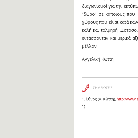
διαγωνισμοί για την εκτύπ
“δώρο” σε κάποιους που θ
χώρους που είναι κατά καν
καλή και τολμηρή. Ωστόσο,
εντάσσονταν και μερικά αξ
μέλλον.
Αγγελική Κώττη
ΣΗΜΕΙΩΣΕΙΣ
1.
Έθνος (Α. Κώττη),
http://www.
1)