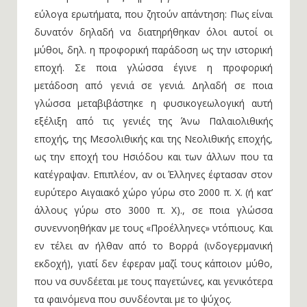
εύλογα ερωτήματα, που ζητούν απάντηση: Πως είναι
δυνατόν δηλαδή να διατηρήθηκαν όλοι αυτοί οι
μύθοι, δηλ. η προφορική παράδοση ως την ιστορική
εποχή. Σε ποια γλώσσα έγινε η προφορική
μετάδοση από γενιά σε γενιά. Δηλαδή σε ποια
γλώσσα μεταβιβάστηκε η φυσικογεωλογική αυτή
εξέλιξη από τις γενιές της Άνω Παλαιολιθικής
εποχής, της Μεσολιθικής και της Νεολιθικής εποχής,
ως την εποχή του Ησιόδου και των άλλων που τα
κατέγραψαν. Επιπλέον, αν οι Έλληνες έφτασαν στον
ευρύτερο Αιγαιακό χώρο γύρω στο 2000 π. Χ. (ή κατ’
άλλους γύρω στο 3000 π. Χ)., σε ποια γλώσσα
συνεννοηθήκαν με τους «Προέλληνες» ντόπιους. Και
εν τέλει αν ήλθαν από το Βορρά (ινδογερμανική
εκδοχή), γιατί δεν έφεραν μαζί τους κάποιον μύθο,
που να συνδέεται με τους παγετώνες, και γενικότερα
τα φαινόμενα που συνδέονται με το ψύχος.