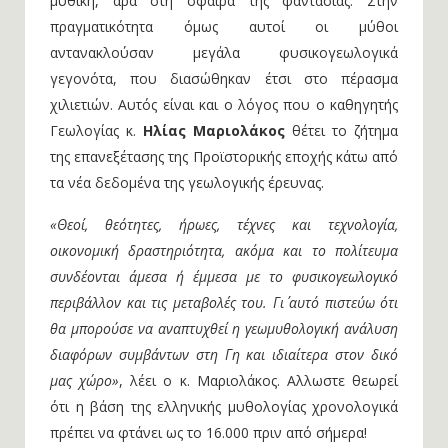
μυθική, άρα στη σφαίρα της φαντασίας. Στην
πραγματικότητα όμως αυτοί οι μύθοι
αντανακλούσαν μεγάλα φυσικογεωλογικά
γεγονότα, που διασώθηκαν έτσι στο πέρασμα
χιλιετιών. Αυτός είναι και ο λόγος που ο καθηγητής
Γεωλογίας κ.
Ηλίας Μαριολάκος
θέτει το ζήτημα
της επανεξέτασης της Προϊστορικής εποχής κάτω από
τα νέα δεδομένα της γεωλογικής έρευνας.
«Θεοί,
θεότητες,
ήρωες,
τέχνες και τεχνολογία,
οικονομική δραστηριότητα,
ακόμα και το πολίτευμα
συνδέονται άμεσα ή έμμεσα με το φυσικογεωλογικό
περιβάλλον και τις μεταβολές του.
Γι΄ αυτό πιστεύω ότι
θα μπορούσε να αναπτυχθεί η γεωμυθολογική ανάλυση
διαφόρων συμβάντων στη Γη και ιδιαίτερα στον δικό
μας χώρο»
, λέει ο κ. Μαριολάκος. Αλλωστε θεωρεί
ότι η βάση της ελληνικής μυθολογίας χρονολογικά
πρέπει να φτάνει ως το 16.000 πριν από σήμερα!