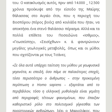
του. Ο κατακλυσμός αυτός, πριν από 14.000 _ 12.500
χρόνια προέκυψε από την είσοδο της Μαύρης
θάλασσας στο Αιγαίο έτσι, που η περιοχή του
Βοσπόρου (πόρος βοός) από κοιλάδα που ήταν, να
αποκτήσει ένα στενό θαλάσσιο πέρασμα. Αλλά και τα
πολλά επίθετα του Ποσειδώνα «Ισθμιος»,
«Γεωσείστης», «Σεισίχθων» κ. ά. φανερώνουν
μεγάλες γεωλογικές μεταβολές, όπως και οι μύθοι
που σχετίζονται με τους Τιτάνες.
«Σε όλα αυτά υπάρχει ταύτιση του μύθου με γεωφυσικά
γεγονότα,
κι επειδή,
όσο πάμε σε παλαιότερες εποχές,
τόσο περισσότερο ο άνθρωπος – στην προκειμένη
περίπτωση ο Homo sapiens – εξαρτάται από το
περιβάλλον,
τόσο η ελληνική μυθολογία είναι γεμάτη
από περιγραφές τέτοιων φαινομένων,
που έπαιξαν
καθοριστικό ρόλο στο πολιτισμικό γίγνεσθαι των
προϊστορικών ανθρώπων»,
λέει ο Μαριολάκος, που