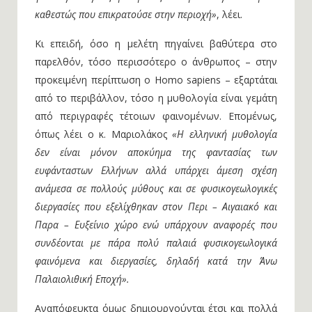
καθεστώς που επικρατούσε στην περιοχή»
, λέει.
Κι επειδή, όσο η μελέτη πηγαίνει βαθύτερα στο
παρελθόν, τόσο περισσότερο ο άνθρωπος – στην
προκειμένη περίπτωση ο Homo sapiens – εξαρτάται
από το περιβάλλον, τόσο η μυθολογία είναι γεμάτη
από περιγραφές τέτοιων φαινομένων. Επομένως,
όπως λέει ο κ. Μαριολάκος
«Η ελληνική μυθολογία
δεν είναι μόνον αποκύημα της φαντασίας των
ευφάνταστων Ελλήνων αλλά υπάρχει άμεση σχέση
ανάμεσα σε πολλούς μύθους και σε φυσικογεωλογικές
διεργασίες που εξελίχθηκαν στον Περι – Αιγαιακό και
Παρα – Ευξείνιο χώρο ενώ υπάρχουν αναφορές που
συνδέονται με πάρα πολύ παλαιά φυσικογεωλογικά
φαινόμενα και διεργασίες,
δηλαδή κατά την Άνω
Παλαιολιθική Εποχή».
Αναπόφευκτα όμως δημιουργούνται έτσι και πολλά