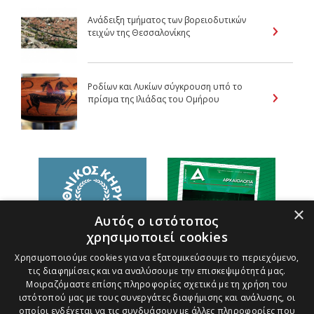
Ανάδειξη τμήματος των βορειοδυτικών
τειχών της Θεσσαλονίκης
Ροδίων και Λυκίων σύγκρουση υπό το
πρίσμα της Ιλιάδας του Ομήρου
×
Αυτός ο ιστότοπος
χρησιμοποιεί cookies
Χρησιμοποιούμε cookies για να εξατομικεύσουμε το περιεχόμενο,
τις διαφημίσεις και να αναλύσουμε την επισκεψιμότητά μας.
Μοιραζόμαστε επίσης πληροφορίες σχετικά με τη χρήση του
ιστότοπού μας με τους συνεργάτες διαφήμισης και ανάλυσης, οι
οποίοι ενδέχεται να τις συνδυάσουν με άλλες πληροφορίες που