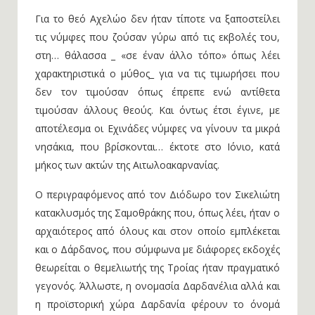
Για το θεό Αχελώο δεν ήταν τίποτε να ξαποστείλει
τις νύμφες που ζούσαν γύρω από τις εκβολές του,
στη… θάλασσα _ «σε έναν άλλο τόπο» όπως λέει
χαρακτηριστικά ο μύθος_ για να τις τιμωρήσει που
δεν τον τιμούσαν όπως έπρεπε ενώ αντίθετα
τιμούσαν άλλους θεούς. Και όντως έτσι έγινε, με
αποτέλεσμα οι Εχινάδες νύμφες να γίνουν τα μικρά
νησάκια, που βρίσκονται… έκτοτε στο Ιόνιο, κατά
μήκος των ακτών της Αιτωλοακαρνανίας.
Ο περιγραφόμενος από τον Διόδωρο τον Σικελιώτη
κατακλυσμός της Σαμοθράκης που, όπως λέει, ήταν ο
αρχαιότερος από όλους και στον οποίο εμπλέκεται
και ο Δάρδανος, που σύμφωνα με διάφορες εκδοχές
θεωρείται ο θεμελιωτής της Τροίας ήταν πραγματικό
γεγονός. Άλλωστε, η ονομασία Δαρδανέλια αλλά και
η προϊστορική χώρα Δαρδανία φέρουν το όνομά