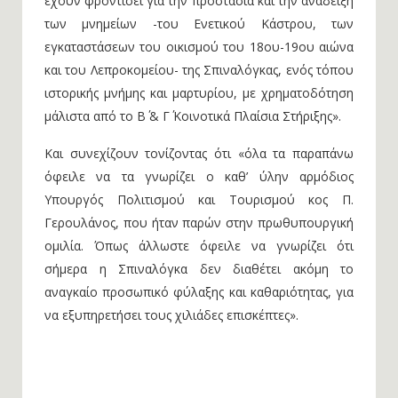
έχουν φροντίσει για την προστασία και την ανάδειξη
των μνημείων -του Ενετικού Κάστρου, των
εγκαταστάσεων του οικισμού του 18ου-19ου αιώνα
και του Λεπροκομείου- της Σπιναλόγκας, ενός τόπου
ιστορικής μνήμης και μαρτυρίου, με χρηματοδότηση
μάλιστα από το Β΄ & Γ΄ Κοινοτικά Πλαίσια Στήριξης».
Και συνεχίζουν τονίζοντας ότι «όλα τα παραπάνω
όφειλε να τα γνωρίζει ο καθ’ ύλην αρμόδιος
Υπουργός Πολιτισμού και Τουρισμού κος Π.
Γερουλάνος, που ήταν παρών στην πρωθυπουργική
ομιλία. Όπως άλλωστε όφειλε να γνωρίζει ότι
σήμερα η Σπιναλόγκα δεν διαθέτει ακόμη το
αναγκαίο προσωπικό φύλαξης και καθαριότητας, για
να εξυπηρετήσει τους χιλιάδες επισκέπτες».