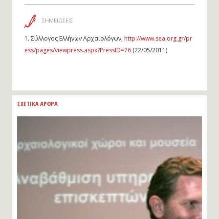
ΣΗΜΕΙΩΣΕΙΣ
1.
Σύλλογος Ελλήνων Αρχαιολόγων,
http://www.sea.org.gr/pr
ess/pages/viewpress.aspx?PressID=76
(22/05/2011)
ΣΧΕΤΙΚΑ ΑΡΘΡΑ