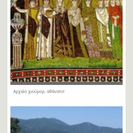
Αρχαίο χιούµορ, αθάνατο!