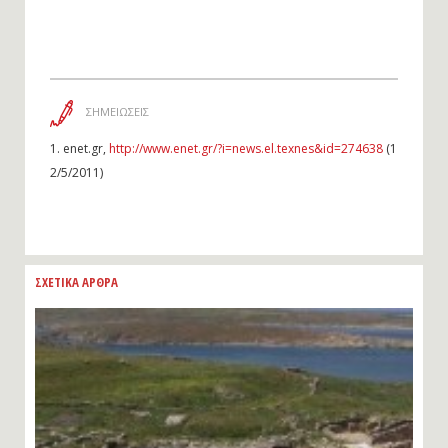
ΣΗΜΕΙΩΣΕΙΣ
1.
enet.gr,
http://www.enet.gr/?i=news.el.texnes&id=274638
(1
2/5/2011)
ΣΧΕΤΙΚΑ ΑΡΘΡΑ