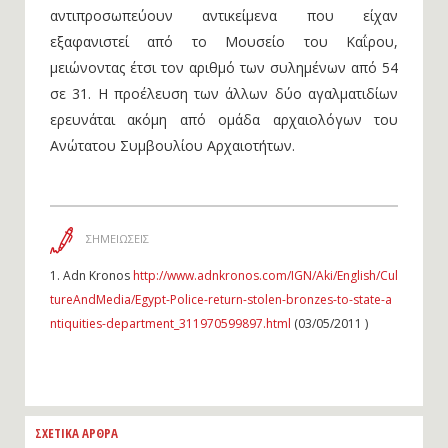
αντιπροσωπεύουν αντικείμενα που είχαν
εξαφανιστεί από το Μουσείο του Καΐρου,
μειώνοντας έτσι τον αριθμό των συλημένων από 54
σε 31. Η προέλευση των άλλων δύο αγαλματιδίων
ερευνάται ακόμη από ομάδα αρχαιολόγων του
Ανώτατου Συμβουλίου Αρχαιοτήτων.
ΣΗΜΕΙΩΣΕΙΣ
1.
Adn Kronos
http://www.adnkronos.com/IGN/Aki/English/Cul
tureAndMedia/Egypt-Police-return-stolen-bronzes-to-state-a
ntiquities-department_311970599897.html
(03/05/2011 )
ΣΧΕΤΙΚΑ ΑΡΘΡΑ