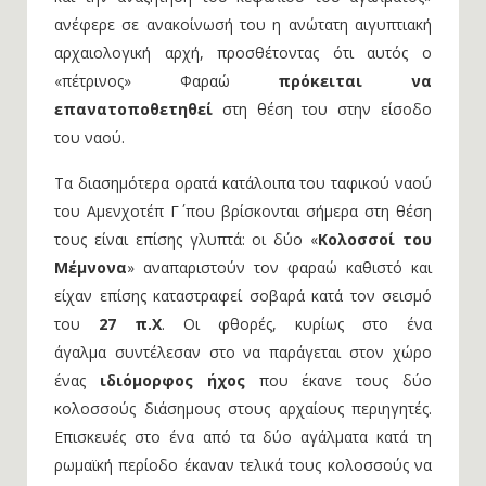
ανέφερε σε ανακοίνωσή του η ανώτατη αιγυπτιακή
αρχαιολογική αρχή, προσθέτοντας ότι αυτός ο
«πέτρινος» Φαραώ
πρόκειται να
επανατοποθετηθεί
στη θέση του στην είσοδο
του ναού.
Τα διασημότερα ορατά κατάλοιπα του ταφικού ναού
του Αμενχοτέπ Γ΄ που βρίσκονται σήμερα στη θέση
τους είναι επίσης γλυπτά: οι δύο «
Κολοσσοί του
Μέμνονα
» αναπαριστούν τον φαραώ καθιστό και
είχαν επίσης καταστραφεί σοβαρά κατά τον σεισμό
του
27 π.Χ
. Οι φθορές, κυρίως στο ένα
άγαλμα συντέλεσαν στο να παράγεται στον χώρο
ένας
ιδιόμορφος ήχος
που έκανε τους δύο
κολοσσούς διάσημους στους αρχαίους περιηγητές.
Επισκευές στο ένα από τα δύο αγάλματα κατά τη
ρωμαϊκή περίοδο έκαναν τελικά τους κολοσσούς να