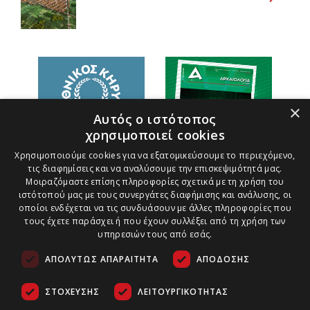
×
Αυτός ο ιστότοπος
χρησιμοποιεί cookies
Χρησιμοποιούμε cookies για να εξατομικεύσουμε το περιεχόμενο,
τις διαφημίσεις και να αναλύσουμε την επισκεψιμότητά μας.
Μοιραζόμαστε επίσης πληροφορίες σχετικά με τη χρήση του
ιστότοπού μας με τους συνεργάτες διαφήμισης και ανάλυσης, οι
οποίοι ενδέχεται να τις συνδυάσουν με άλλες πληροφορίες που
τους έχετε παράσχει ή που έχουν συλλέξει από τη χρήση των
υπηρεσιών τους από εσάς.
ΑΠΟΛΎΤΩΣ ΑΠΑΡΑΊΤΗΤΑ
ΑΠΌΔΟΣΗΣ
ΣΤΌΧΕΥΣΗΣ
ΛΕΙΤΟΥΡΓΙΚΌΤΗΤΑΣ
Τρόποι Πληρωμής
Ασφάλεια Συναλλαγών
Copyright ©