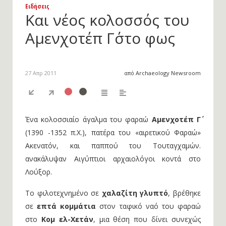
Ειδήσεις
Και νέος κολοσσός του
Αμενχοτέπ Γ΄στο φως
27 Απρ 2011
από Archaeology Newsroom
Ένα κολοσσιαίο άγαλμα του φαραώ
Αμενχοτέπ Γ΄
(1390 -1352 π.Χ.), πατέρα του «αιρετικού Φαραώ»
Ακενατόν, και παππού του Τουταγχαμών.
ανακάλυψαν Αιγύπτιοι αρχαιολόγοι κοντά στο
Λούξορ.
Το φιλοτεχνημένο σε
χαλαζίτη γλυπτό
, βρέθηκε
σε
επτά κομμάτια
στον ταφικό ναό του φαραώ
στο
Κομ ελ-Χετάν
, μια θέση που δίνει συνεχώς