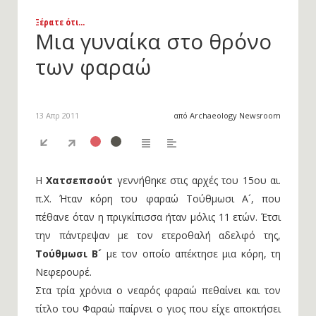
Ξέρατε ότι...
Μια γυναίκα στο θρόνο
των φαραώ
13 Απρ 2011
από Archaeology Newsroom
Η
Χατσεπσούτ
γεννήθηκε στις αρχές του 15ου αι.
π.Χ. Ήταν κόρη του φαραώ Τούθμωσι Α´, που
πέθανε όταν η πριγκίπισσα ήταν μόλις 11 ετών. Έτσι
την πάντρεψαν με τον ετεροθαλή αδελφό της,
Τούθμωσι Β´
με τον οποίο απέκτησε μια κόρη, τη
Νεφερουρέ.
Στα τρία χρόνια ο νεαρός φαραώ πεθαίνει και τον
τίτλο του Φαραώ παίρνει ο γιος που είχε αποκτήσει