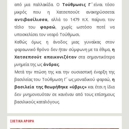
από μια παλλακίδα. Ο
Τούθμωσις Γ΄
είναι τόσο
μικρός που η Χατσεπσούτ ανακηρύσσεται
αντιβασίλισσα
, αλλά το 1479 π.Χ. παίρνει τον
τίτλο του
φαραώ
, χωρίς ωστόσο ποτέ να
υποσκελίσει τον νεαρό Τούθμωσι.
Καθώς όμως η άνοδος μιας γυναίκας στον
φαραωνικό θρόνο δεν ήταν σύμφωνη με τα έθιμα,
η
Χατσεπσούτ απεικονιζόταν
στα σημαντικότερα
μνημεία της ως
άνδρας
.
Μετά την πτώση της και την ουσιαστική έναρξη της
βασιλείας του Τούθμωση Γ´ ως μοναδικού φαραώ,
η
βασιλεία της θεωρήθηκε «ύβρις»
και έτσι η ίδια
δεν μνημονευόταν σε κανέναν από τους επίσημους
βασιλικούς καταλόγους.
ΣΧΕΤΙΚΑ ΑΡΘΡΑ