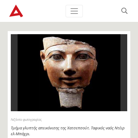
Λεζάντα φωτογραφίας
Τμήμα γλυπτής απεικόνισης της Χατσεπσούτ. Ταφικός ναός Ντέιρ
ελ-Μπάχρι.