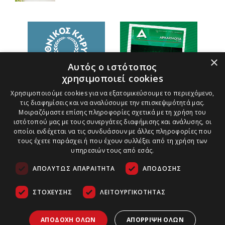
×
Αυτός ο ιστότοπος
χρησιμοποιεί cookies
Χρησιμοποιούμε cookies για να εξατομικεύσουμε το περιεχόμενο,
τις διαφημίσεις και να αναλύσουμε την επισκεψιμότητά μας.
Μοιραζόμαστε επίσης πληροφορίες σχετικά με τη χρήση του
ιστότοπού μας με τους συνεργάτες διαφήμισης και ανάλυσης, οι
οποίοι ενδέχεται να τις συνδυάσουν με άλλες πληροφορίες που
τους έχετε παράσχει ή που έχουν συλλέξει από τη χρήση των
υπηρεσιών τους από εσάς.
ΑΠΟΛΎΤΩΣ ΑΠΑΡΑΊΤΗΤΑ
ΑΠΌΔΟΣΗΣ
ΣΤΌΧΕΥΣΗΣ
ΛΕΙΤΟΥΡΓΙΚΌΤΗΤΑΣ
Τρόποι Πληρωμής
Ασφάλεια Συναλλαγών
Copyright ©
2026
Πολιτική Παράδοσης Προϊόντων
ΑΠΟΔΟΧΉ ΌΛΩΝ
ΑΠΌΡΡΙΨΗ ΌΛΩΝ
Αρχαιολογία &