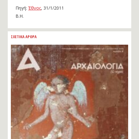
Πηγή:
Έθνος
, 31/1/2011
Β.Η.
ΣΧΕΤΙΚΑ ΑΡΘΡΑ