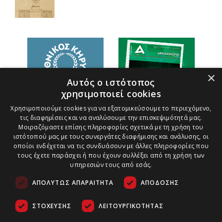
×
Αυτός ο ιστότοπος
χρησιμοποιεί cookies
Χρησιμοποιούμε cookies για να εξατομικεύσουμε το περιεχόμενο,
τις διαφημίσεις και να αναλύσουμε την επισκεψιμότητά μας.
Μοιραζόμαστε επίσης πληροφορίες σχετικά με τη χρήση του
ιστότοπού μας με τους συνεργάτες διαφήμισης και ανάλυσης, οι
οποίοι ενδέχεται να τις συνδυάσουν με άλλες πληροφορίες που
τους έχετε παράσχει ή που έχουν συλλέξει από τη χρήση των
υπηρεσιών τους από εσάς.
ΑΠΟΛΎΤΩΣ ΑΠΑΡΑΊΤΗΤΑ
ΑΠΌΔΟΣΗΣ
ΣΤΌΧΕΥΣΗΣ
ΛΕΙΤΟΥΡΓΙΚΌΤΗΤΑΣ
Τρόποι Πληρωμής
Ασφάλεια Συναλλαγών
Copyright ©