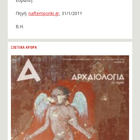
Ευρώπη.
Πηγή:
naftemporiki.gr
, 31/1/2011
Β.Η.
ΣΧΕΤΙΚΑ ΑΡΘΡΑ