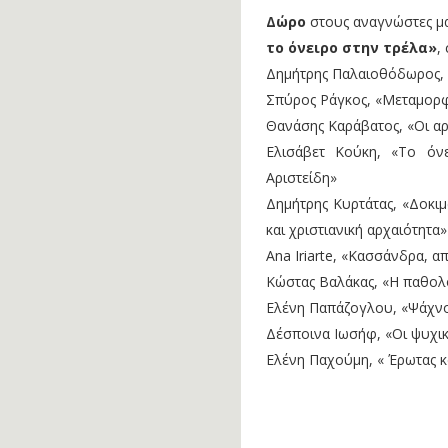
Δώρο
στους αναγνώστες μ
το όνειρο στην τρέλα»
,
Δημήτρης Παλαιοθόδωρος, «
Σπύρος Ράγκος, «Μεταμορφ
Θανάσης Καράβατος, «Οι αρ
Ελισάβετ Κούκη, «Το όνε
Αριστείδη»
Δημήτρης Κυρτάτας, «Δοκιμ
και χριστιανική αρχαιότητα»
Ana Iriarte, «Κασσάνδρα, 
Κώστας Βαλάκας, «Η παθολ
Ελένη Παπάζογλου, «Ψάχνον
Δέσποινα Ιωσήφ, «Οι ψυχικ
Ελένη Παχούμη, « Έρωτας κ