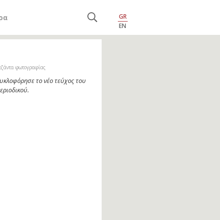
GR
ρα
EN
εζάντα φωτογραφίας
υκλοφόρησε το νέο τεύχος του
εριοδικού.