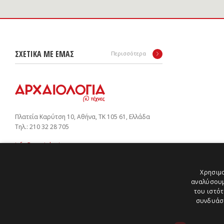
ΣΧΕΤΙΚΑ ΜΕ ΕΜΑΣ
Περισσότερα
Πλατεία Καρύτση 10, Αθήνα, ΤΚ 105 61, Ελλάδα
Tηλ.: 210 32 28 705
info@arxaiologia.gr
Χρησιμο
αναλύσουμ
Subscribe to our newsletter:
του ιστότ
SUBMIT
συνδυάσο