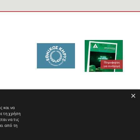
×
ς και να
ε τη χρήση
ται να τις
ει από τη