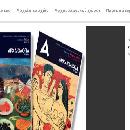
ίντεο
Αρχείο τευχών
Αρχαιολογικοί χώροι
Περισσότε
Λ
Κ
π