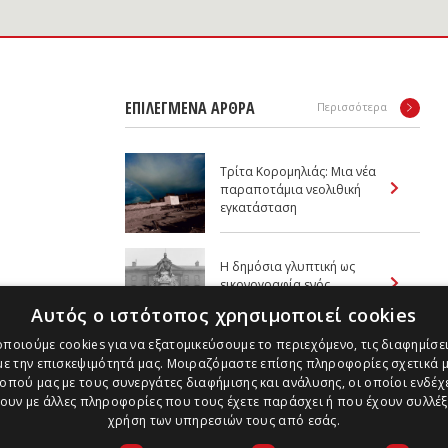
ΕΠΙΛΕΓΜΕΝΑ ΑΡΘΡΑ
Περισσότερα
Τρίτα Κορομηλιάς: Μια νέα
παραποτάμια νεολιθική
εγκατάσταση
Η δημόσια γλυπτική ως
εικονογραφία ενός
αποικιακού καθεστώτος
Αυτός ο ιστότοπος χρησιμοποιεί cookies
ποιούμε cookies για να εξατομικεύσουμε το περιεχόμενο, τις διαφημίσει
O χρωματικός διάκοσμος
ε την επισκεψιμότητά μας. Μοιραζόμαστε επίσης πληροφορίες σχετικά μ
της Οικίας Ροδάκη στον
οπού μας με τους συνεργάτες διαφήμισης και ανάλυσης, οι οποίοι ενδέχε
Μεσαγρό Αίγινας
υν με άλλες πληροφορίες που τους έχετε παράσχει ή που έχουν συλλέξ
χρήση των υπηρεσιών τους από εσάς.