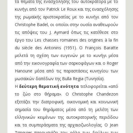
τα θέματα της ενασχόλησης του αυτοκράτορα με το
κυνήγι από τον Patrick Le Roux και της ενασχόλησης
της ρωμαϊκής αριστοκρατίας με το κυνήγι από τον
Christophe Badel, οι οποίοι στην ουσία αναθεωρούν
τις απόψεις του J. Aymard όπως τις κατέθεσε στο
έργο του Les chasses romaines des origines à la fin
du siècle des Antonins (1951). Ο François Baratte
μελετά τη σχέση των ευγενών με το κυνήγι μέσα
από την εικονογραφία των σαρκοφάγων και ο Roger
Hanoune μέσα από τις παραστάσεις κυνηγίου των
μωσαϊκών δαπέδων της Bulla Regia (Τυνησία).
Η
δεύτερη θεματική ενότητα
τιτλοφορείται «από
το ζώο στο θήραμα». Ο Christophe Chandezon
εξετάζει την διατροφική, οικονομική και κοινωνική
σημασία του θηράματος μέσα από τη μελέτη των
ελληνικών κειμένων της αυτοκρατορικής περιόδου
και τα συμπεράσματα της αρχαιοζωολογίας. Ο Jean
Trinquier παρουσιάζει τον ρόλο των δούλων των