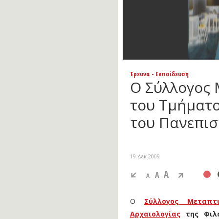
Έρευνα - Εκπαίδευση
Ο Σύλλογος
του Τμήματο
του Πανεπι
19 Δεκ 2009
A
A
A
Ο
Σύλλογος Μεταπτ
Αρχαιολογίας
της Φιλο