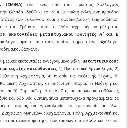
ν
(ΣΜΦΙΑ)
είναι ένας από τους πρώτους Συλλόγους
την Ελλάδα. Ιδρύθηκε το 1994, με πρώτη εκλεγμένη πρόεδρο
ς στόχος του Συλλόγου είναι η συνδικαλιστική εκπροσώπηση
ητών του Τμήματος. Από το 1994 μέχρι σήμερα μέλη του
έσει
εκατοντάδες μεταπτυχιακοί φοιτητές Α΄ και Β΄
ρχαιολόγοι, αρκετοί από τους οποίους σήμερα είναι αξιόλογοι
καδημαϊκοί δάσκαλοι.
ί μερικές εκατοντάδες εγγεγραμμένα μέλη,
μεταπτυχιακούς
υ
με τις εξής κατευθύνσεις
: 1) Προϊστορική Αρχαιολογία, 2)
Βυζαντινή Αρχαιολογία, 4) Ιστορία της Νεότερης Τέχνης, 5)
 Ρωμαϊκής Αρχαιότητας, 6) Βυζαντινή Ιστορία, 7) Νεότερη και
ία και 8) Ευρωπαϊκή Ιστορία. Στις παραπάνω κατευθύνσεις
νια και δύο νέα διατμηματικά μεταπτυχιακά προγράμματα, τα
μήμα Ιστορίας και Αρχαιολογίας σε συνεργασία με άλλα
) Διαχείριση Μνημείων : Αρχαιολογία, Πόλη, Αρχιτεκτονική και
ι μεταπτυχιακοί φοιτητές των οποίων αποτελούν και εκείνοι