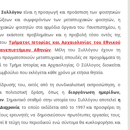
 Συλλόγου
είναι η προαγωγή και προάσπιση των φοιτητικών
διώξεων και συμφερόντων των μεταπτυχιακών φοιτητών, η
χιακών φοιτητών στα αρμόδια όργανα του Πανεπιστημίου, η
ων εκάστοτε προβλημάτων και η προβολή τόσο εντός της
 του
Τμήματος Ιστορίας και Αρχαιολογίας του Εθνικού
Πανεπιστήμιου Αθηνών
. Μέλη του Συλλόγου έχουν τη
ι πραγματοποιούν μεταπτυχιακές σπουδές σε προγράμματα τη
 το Τμήμα Ιστορίας και Αρχαιολογίας. Ο Σύλλογος διοικείται
υμβούλιο που εκλέγεται κάθε χρόνο με ετήσια θητεία.
ίδρυσής του, εκτός από τη συνδικαλιστική εκπροσώπηση, ο
αι πολιτιστική δράση, όπως η
διοργάνωση ημερίδων,
ων
. Σημαντικό σταθμό στην ιστορία του Συλλόγου αποτελεί
η
Διαχρονία
, το οποίο εκδίδεται από το 1997 και προσφέρει τη
ους ερευνητές να δημοσιεύσουν πρωτότυπες εργασίες τους.
εί 8 τεύχη του περιοδικού ενώ σύντομα θα κυκλοφορήσει και