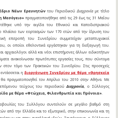
νέδριο Νέων Ερευνητών
του Περιοδικού
Διαχρονία
με τίτλο
η Μεσόγειο»
πραγματοποιήθηκε από τις 29 έως τις 31 Μαΐου
τέθηκε υπό την αιγίδα του Εθνικού και Καποδιστριακού
ο πλαίσιο των εορτασμών των 170 ετών από την ίδρυση του
τική επιτροπή του Συνεδρίου συμμετείχαν μεταπτυχιακοί
ου, οι οποίοι εθελοντικά εργάστηκαν για τη διεξαγωγή του.
 και αρχαιολόγοι αλλά και νέοι επιστήμονες άλλων ειδικοτήτων
ύματα ανακοίνωσαν πρωτότυπες εργασίες τους, που σύντομα
ν στον τόμο των Πρακτικών του Συνεδρίου. Στις προσεχείς
 εντάσσεται η
διοργάνωση Συνεδρίου με θέμα «Θρησκεία
 θα πραγματοποιηθεί τον Απρίλιο του 2010 στην Αθήνα. Με
επόμενου τεύχους του περιοδικού
Διαχρονία
, ο Σύλλογος
ρίδα με θέμα «Φτώχεια, Φιλανθρωπία και Πρόνοια»
.
ωτοβουλίες του Συλλόγου συντελούν σε μεγάλο βαθμό στη
ών από την Ελλάδα και το εξωτερικό, στην επικοινωνία και τη
σχέσεων και στην ανταλλαγή ιδεών. Ταυτόχρονα, ο Σύλλογος