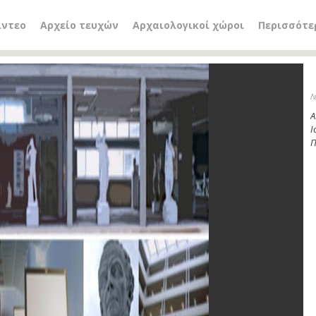
ίντεο
Αρχείο τευχών
Αρχαιολογικοί χώροι
Περισσότε
Λ
Α
Ι
Π