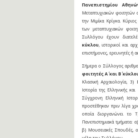
Πανεπιστημίου Αθηνώ
Μεταπτυχιακών φοιτητών σ
την Μιμίκα Κρίγκα. Κύριο
των μεταπτυχιακών φοιτ
Συλλόγου έχουν διατελ
κύκλου
, ιστορικοί και α
επιστήμονες, ερευνητές ή α
Σήμερα ο Σύλλογος αριθμε
φοιτητές Α΄ και Β΄ κύκλο
Κλασική Αρχαιολογία, 3) 
Ιστορία της Ελληνικής και
Σύγχρονη Ελληνική Ιστορ
προστέθηκαν πριν λίγα χρό
οποία διοργανώνει το Τ
Πανεπιστημιακά τμήματα: α
β) Μουσειακές Σπουδές, ο
μέλη του Συλλόγου.