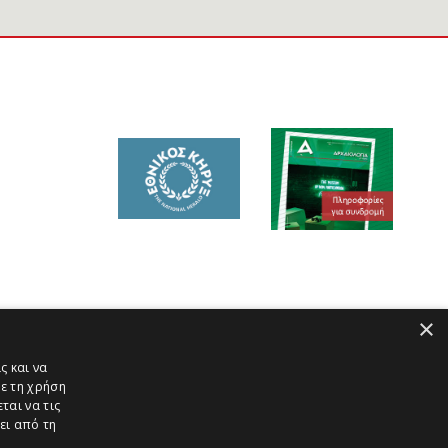
×
ς και να
ε τη χρήση
ται να τις
ει από τη