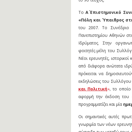
Το
Α΄ Επιστημονικό Συ
«Πόλη και Ύπαιθρος στ
του 2007. Το Συνέδριο 
Πανεπιστημίου Αθηνών στ
Ιδρύματος. Στην οργανω
φοιτητές-μέλη του Συλλόγ
Νέοι ερευνητές, ιστορικοί
από διάφορα ανώτατα ιδρ
πρόκειται να δημοσιευτού
εκδηλώσεις του Συλλόγου
και Πολιτική
»
, το οποίο
αφορμή την έκδοση του 
προγραμματίζει και μία
ημε
Οι σημαντικές αυτές πρ
γνωριμία των νέων ερευνητ
σύσφιξη των μεταξύ τους 