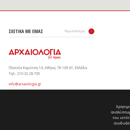
ΣΧΕΤΙΚΑ ΜΕ ΕΜΑΣ
Περισσότερα
Πλατεία Καρύτση 10, Αθήνα, ΤΚ 105 61, Ελλάδα
Tηλ.: 210 32 28 705
info@arxaiologia.gr
Χρησιμο
Subscribe to our newsletter:
αναλύσουμ
SUBMIT
του ιστότ
συνδυάσο