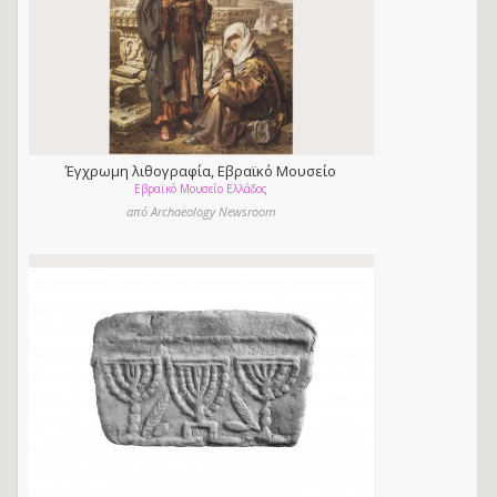
Έγχρωμη λιθογραφία, Εβραϊκό Μουσείο
Εβραϊκό Μουσείο Ελλάδος
Ελλάδος
από Archaeology Newsroom