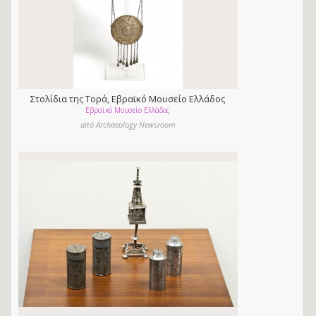
Στολίδια της Τoρά, Εβραϊκό Μουσείο Ελλάδος
Εβραϊκό Μουσείο Ελλάδος
από Archaeology Newsroom