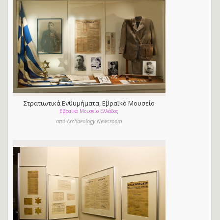
Στρατιωτικά Ενθυμήματα, Εβραϊκό Μουσείο
Εβραϊκό Μουσείο Ελλάδος
Ελλάδος
από Archaeology Newsroom