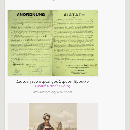
Διαταγή του στρατηγού Στρουπ, Εβραϊκό
Εβραϊκό Μουσείο Ελλάδος
Μουσείο Ελλάδος
από Archaeology Newsroom