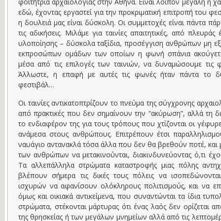
φοιτήτρια αρχαιολογίας στην Αθήνα. Είναι λοιπόν μεγάλη η 
εδώ, έχοντας εργαστεί για την προκριματική επιτροπή του φεστι
η δουλειά μας είναι δύσκολη. Οι συμμετοχές είναι πάντα πά
τις αδικήσεις. Μιλάμε για ταινίες απαιτητικές, από πλευρά
υλοποίησης – δύσκολα ταξίδια, προσέγγιση ανθρώπων μη εξ
εκπροσώπων ομάδων των οποίων η φωνή σπάνια ακούγεται
μέσα από τις επιλογές των ταινιών, να δυναμώσουμε τις
Άλλωστε, η επαφή με αυτές τις φωνές ήταν πάντα το δ
φεστιβάλ…
Οι ταινίες αντικατοπτρίζουν το πνεύμα της σύγχρονης αρχαιο
από πρακτικές που δεν σημαίνουν την “ακύρωση”, αλλά τη 
το ενδιαφέρον της για τους τρόπους που χτίζονται οι γέφυρ
ανάμεσα στους ανθρώπους. Επιτρέπουν έτσι παραλληλισμο
ναυάγιο αντανακλά τόσα άλλα που δεν θα βρεθούν ποτέ, και 
των ανθρώπων να μετακινούνται, διακινδυνεύοντας ό,τι έχο
Τα αλλεπάλληλα στρώματα καταστροφής μιας πόλης αντη
βλέπουν σήμερα τις δικές τους πόλεις να ισοπεδώνοντα
ισχυρών να αφανίσουν ολόκληρους πολιτισμούς, και να επ
όμως και οικιακά αντικείμενα, που συναντώνται τα ίδια τυπ
στρώματα, στέκονται μάρτυρας ότι ένας λαός δεν ορίζεται α
της θρησκείας ή των μεγάλων μνημείων αλλά από τις λεπτομέ