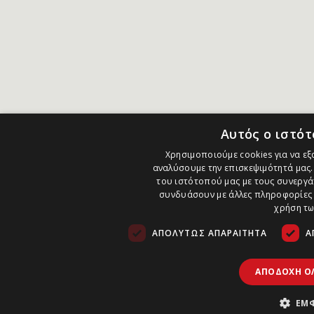
Αυτός ο ιστότ
Χρησιμοποιούμε cookies για να εξ
αναλύσουμε την επισκεψιμότητά μας.
του ιστότοπού μας με τους συνεργάτ
συνδυάσουν με άλλες πληροφορίες 
χρήση τω
ΑΠΟΛΎΤΩΣ ΑΠΑΡΑΊΤΗΤΑ
Α
ΑΠΟΔΟΧΉ Ό
ΕΜΦ