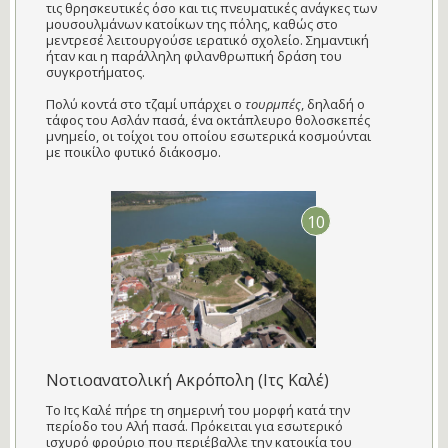
τις θρησκευτικές όσο και τις πνευματικές ανάγκες των
μουσουλμάνων κατοίκων της πόλης, καθώς στο
μεντρεσέ λειτουργούσε ιερατικό σχολείο. Σημαντική
ήταν και η παράλληλη φιλανθρωπική δράση του
συγκροτήματος.
Πολύ κοντά στο τζαμί υπάρχει ο
τουρμπές
, δηλαδή ο
τάφος του Ασλάν πασά, ένα οκτάπλευρο θολοσκεπές
μνημείο, οι τοίχοι του οποίου εσωτερικά κοσμούνται
με ποικίλο φυτικό διάκοσμο.
10
Νοτιοανατολική Ακρόπολη (Ιτς Καλέ)
Το Ιτς Καλέ πήρε τη σημερινή του μορφή κατά την
περίοδο του Αλή πασά. Πρόκειται για εσωτερικό
ισχυρό φρούριο που περιέβαλλε την κατοικία του