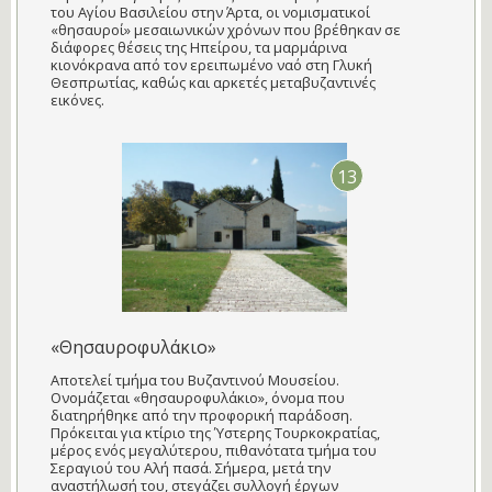
του Αγίου Βασιλείου στην Άρτα, οι νομισματικοί
«θησαυροί» μεσαιωνικών χρόνων που βρέθηκαν σε
διάφορες θέσεις της Ηπείρου, τα μαρμάρινα
κιονόκρανα από τον ερειπωμένο ναό στη Γλυκή
Θεσπρωτίας, καθώς και αρκετές μεταβυζαντινές
εικόνες.
13
«Θησαυροφυλάκιο»
Αποτελεί τμήμα του Βυζαντινού Μουσείου.
Ονομάζεται «θησαυροφυλάκιο», όνομα που
διατηρήθηκε από την προφορική παράδοση.
Πρόκειται για κτίριο της Ύστερης Τουρκοκρατίας,
μέρος ενός μεγαλύτερου, πιθανότατα τμήμα του
Σεραγιού του Αλή πασά. Σήμερα, μετά την
αναστήλωσή του, στεγάζει συλλογή έργων