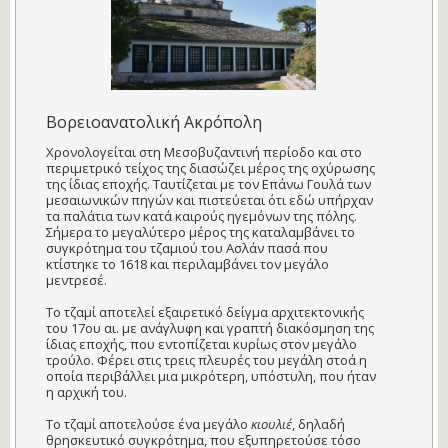
Βορειοανατολική Ακρόπολη
Χρονολογείται στη Μεσοβυζαντινή περίοδο και στο
περιμετρικό τείχος της διασώζει μέρος της οχύρωσης
της ίδιας εποχής. Ταυτίζεται με τον Επάνω Γουλά των
μεσαιωνικών πηγών και πιστεύεται ότι εδώ υπήρχαν
τα παλάτια των κατά καιρούς ηγεμόνων της πόλης.
Σήμερα το μεγαλύτερο μέρος της καταλαμβάνει το
συγκρότημα του τζαμιού του Ασλάν πασά που
κτίστηκε το 1618 και περιλαμβάνει τον μεγάλο
μεντρεσέ.
Το τζαμί αποτελεί εξαιρετικό δείγμα αρχιτεκτονικής
του 17ου αι. με ανάγλυφη και γραπτή διακόσμηση της
ίδιας εποχής, που εντοπίζεται κυρίως στον μεγάλο
τρούλο. Φέρει στις τρεις πλευρές του μεγάλη στοά η
οποία περιβάλλει μια μικρότερη, υπόστυλη, που ήταν
η αρχική του.
Το τζαμί αποτελούσε ένα μεγάλο
κιουλιέ
, δηλαδή
θρησκευτικό συγκρότημα, που εξυπηρετούσε τόσο