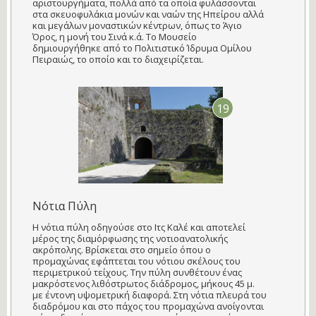
αριστουργήματα, πολλά από τα οποία φυλάσσονται
στα σκευοφυλάκια μονών και ναών της Ηπείρου αλλά
και μεγάλων μοναστικών κέντρων, όπως το Άγιο
Όρος, η μονή του Σινά κ.ά. Το Μουσείο
δημιουργήθηκε από το Πολιτιστικό Ίδρυμα Ομίλου
Πειραιώς, το οποίο και το διαχειρίζεται.
19
Νότια Πύλη
Η νότια πύλη οδηγούσε στο Ιτς Καλέ και αποτελεί
μέρος της διαμόρφωσης της νοτιοανατολικής
ακρόπολης. Βρίσκεται στο σημείο όπου ο
προμαχώνας εφάπτεται του νότιου σκέλους του
περιμετρικού τείχους. Την πύλη συνθέτουν ένας
μακρόστενος λιθόστρωτος διάδρομος, μήκους 45 μ.
με έντονη υψομετρική διαφορά. Στη νότια πλευρά του
διαδρόμου και στο πάχος του προμαχώνα ανοίγονται