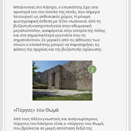
Μπαίνοντας στο Κάστρο, ο επισκέπτης έχει στα
αριστερά του την είσοδο της στοάς, που σήμερα
λειτουργεί ως εκθεσιακός χώρος. Η μόνιμη
φωτογραφική έκθεση με τίτλο «Ιωάννινα: από τη
βυζαντινή καστροπολιτεία στην οθωμανική
μεγαλούπολη», αναφέρεται στην ιστορία της πόλης
και στα σημαντικότερα γεγονότα που τη
σηματοδοτούν. Σε μερικές από τις αίθουσες των
στοών ο επισκέπτης μπορεί να παρατηρήσει τις
φάσεις της αρχαίας και της βυζαντινής οχύρωσης.
2
«Πύργος» του Θωμά
Από τους πλέον γνωστούς και αναγνωρίσιμους
πύργους του Κάστρου είναι ο «πύργος» του Θωμά,
που βρίσκεται σε μικρή απόσταση δεξιά της