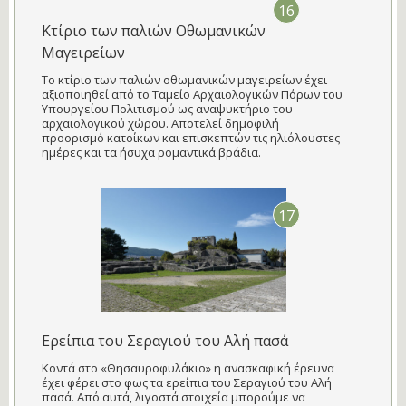
16
Κτίριο των παλιών Οθωμανικών
Μαγειρείων
Το κτίριο των παλιών οθωμανικών μαγειρείων έχει
αξιοποιηθεί από το Ταμείο Αρχαιολογικών Πόρων του
Υπουργείου Πολιτισμού ως αναψυκτήριο του
αρχαιολογικού χώρου. Αποτελεί δημοφιλή
προορισμό κατοίκων και επισκεπτών τις ηλιόλουστες
ημέρες και τα ήσυχα ρομαντικά βράδια.
17
Ερείπια του Σεραγιού του Αλή πασά
Κοντά στο «Θησαυροφυλάκιο» η ανασκαφική έρευνα
έχει φέρει στο φως τα ερείπια του Σεραγιού του Αλή
πασά. Από αυτά, λιγοστά στοιχεία μπορούμε να