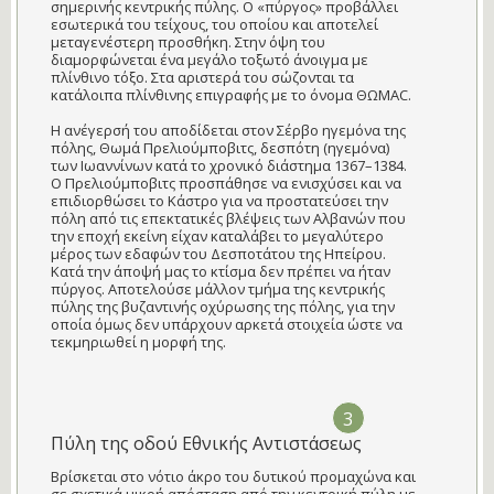
σημερινής κεντρικής πύλης. Ο «πύργος» προβάλλει
εσωτερικά του τείχους, του οποίου και αποτελεί
μεταγενέστερη προσθήκη. Στην όψη του
διαμορφώνεται ένα μεγάλο τοξωτό άνοιγμα με
πλίνθινο τόξο. Στα αριστερά του σώζονται τα
κατάλοιπα πλίνθινης επιγραφής με το όνομα ΘΩMΑC.
Η ανέγερσή του αποδίδεται στον Σέρβο ηγεμόνα της
πόλης, Θωμά Πρελιούμποβιτς, δεσπότη (ηγεμόνα)
των Ιωαννίνων κατά το χρονικό διάστημα 1367–1384.
Ο Πρελιούμποβιτς προσπάθησε να ενισχύσει και να
επιδιορθώσει το Κάστρο για να προστατεύσει την
πόλη από τις επεκτατικές βλέψεις των Αλβανών που
την εποχή εκείνη είχαν καταλάβει το μεγαλύτερο
μέρος των εδαφών του Δεσποτάτου της Ηπείρου.
Κατά την άποψή μας το κτίσμα δεν πρέπει να ήταν
πύργος. Αποτελούσε μάλλον τμήμα της κεντρικής
πύλης της βυζαντινής οχύρωσης της πόλης, για την
οποία όμως δεν υπάρχουν αρκετά στοιχεία ώστε να
τεκμηριωθεί η μορφή της.
3
Πύλη της οδού Εθνικής Αντιστάσεως
Βρίσκεται στο νότιο άκρο του δυτικού προμαχώνα και