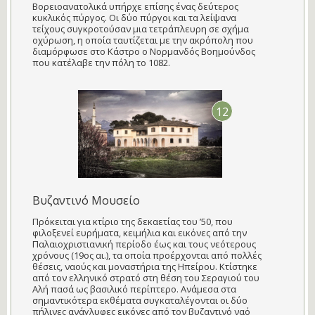
Βορειοανατολικά υπήρχε επίσης ένας δεύτερος
κυκλικός πύργος. Οι δύο πύργοι και τα λείψανα
τείχους συγκροτούσαν μια τετράπλευρη σε σχήμα
οχύρωση, η οποία ταυτίζεται με την ακρόπολη που
διαμόρφωσε στο Κάστρο ο Νορμανδός Βοημούνδος
που κατέλαβε την πόλη το 1082.
12
Βυζαντινό Μουσείο
Πρόκειται για κτίριο της δεκαετίας του ’50, που
φιλοξενεί ευρήματα, κειμήλια και εικόνες από την
Παλαιοχριστιανική περίοδο έως και τους νεότερους
χρόνους (19ος αι.), τα οποία προέρχονται από πολλές
θέσεις, ναούς και μοναστήρια της Ηπείρου. Κτίστηκε
από τον ελληνικό στρατό στη θέση του Σεραγιού του
Αλή πασά ως βασιλικό περίπτερο. Ανάμεσα στα
σημαντικότερα εκθέματα συγκαταλέγονται οι δύο
πήλινες ανάγλυφες εικόνες από τον βυζαντινό ναό