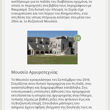
αντλήσουμε για το παλάτι του διαβόητου ηγεμόνα, το
οποίο οι περιηγητές στα βιβλία τους περιγράφουν με
θαυμασμό. Στη δυτική του πλευρά, το Σεράι είχε
ενσωματώσει και τον πύργο του Βοημούνδου, ενώ
στη θέση της νότιας πτέρυγας κτίστηκε στα μέσα του
20ού αι. το Βυζαντινό Μουσείο.
18
Μουσείο Αργυροτεχνίας
Το Μουσείο εγκαινιάστηκε τον Σεπτέμβριο του 2016.
Στεγάζεται στον δυτικό προμαχώνα του Ιτς Καλέ, που
αναστηλώθηκε και διαμορφώθηκε κατάλληλα. Στις
εντυπωσιακές υπόστυλες αίθουσες του προμαχώνα
εκτυλίσσεται η ιστορία της αργυροχοΐας στην Ήπειρο,
τοπικής τέχνης με βαθιές ρίζες που φτάνουν έως και
τη Βυζαντινή εποχή. Σπουδαίοι μάστορες του
ασημιού έχουν αφήσει δείγματα της δουλειάς τους σε