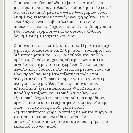
Ο πύργος του Βοημούνδου υψώνεται στο κέντρο
περίπου της νοτιοανατολικής ακρόπολης, πολύ κοντά
στη νεότερη εκκλησία των Αγίων Αναργύρων. Είναι
κτισμένος με ισοϋψείς τετράγωνους ή ορθογώνιους
καλολαξευμένους ασβεστόλιθους —που δεν
αποκλείεται να προέρχονται από την προϋπάρχουσα
ελληνιστική οχύρωση— και λιγοστούς πλίνθους
δομημένους με ελάχιστο κονίαμα.
Ο πύργος σώζεται σε ύψος περίπου 13 μ. και το πάχος
της τοιχοποιίας του είναι 2,10 μ., ενώ η εσωτερική του
διάμετρος φτάνει τα 6,97 μ. Διαρθρώνεται σε δύο
ορόφους. Ο ισόγειος χώρος σήμερα είναι κατά το
μεγαλύτερο μέρος του επιχωμένος. Ο μεσαίος και
μεγαλύτερος όροφος καλύπτεται με μεγάλο θόλο και
είναι προσβάσιμος μέσω τοξωτής εισόδου που
ανοίγεται νότια. Πρόκειται όμως για μεταγενέστερο
άνοιγμα, αφού μεγάλο μέρος του πύργου στην
πλευρά αυτή έχει επισκευαστεί. Φωτίζεται από
παράθυρα τοξωτά, εσωτερικά, και ορθογώνια,
εξωτερικά. Αρχικά έφερε περισσότερα παράθυρα,
αρκετά από τα οποία τοιχίστηκαν σε μεταγενέστερη
φάση. Τοξωτό άνοιγμα οδηγεί σε μικρό
καμαροσκέπαστο χώρο, ο οποίος ένωνε τον πύργο με
το κτίριο που προσκολλήθηκε σε αυτόν
μεταγενέστερα και το οποίο αποτελούσε τμήμα του
Σεραγιού του Αλή πασά.