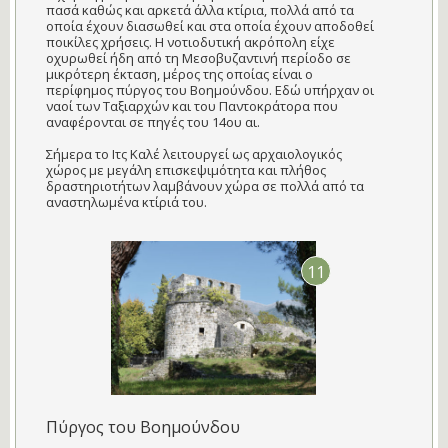
πασά καθώς και αρκετά άλλα κτίρια, πολλά από τα
οποία έχουν διασωθεί και στα οποία έχουν αποδοθεί
ποικίλες χρήσεις. Η νοτιοδυτική ακρόπολη είχε
οχυρωθεί ήδη από τη Μεσοβυζαντινή περίοδο σε
μικρότερη έκταση, μέρος της οποίας είναι ο
περίφημος πύργος του Βοημούνδου. Εδώ υπήρχαν οι
ναοί των Ταξιαρχών και του Παντοκράτορα που
αναφέρονται σε πηγές του 14ου αι.
Σήμερα το Ιτς Καλέ λειτουργεί ως αρχαιολογικός
χώρος με μεγάλη επισκεψιμότητα και πλήθος
δραστηριοτήτων λαμβάνουν χώρα σε πολλά από τα
αναστηλωμένα κτίριά του.
11
Πύργος του Βοημούνδου