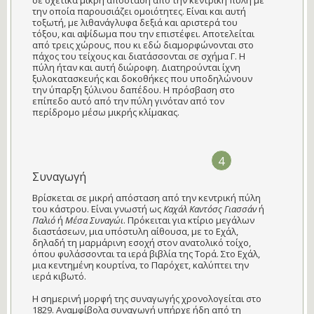
σε σχετικά μικρή απόσταση από την κεντρική πύλη με
την οποία παρουσιάζει ομοιότητες. Είναι και αυτή
τοξωτή, με λιθανάγλυφα δεξιά και αριστερά του
τόξου, και αψίδωμα που την επιστέφει. Αποτελείται
από τρεις χώρους, που κι εδώ διαμορφώνονται στο
πάχος του τείχους και διατάσσονται σε σχήμα Γ. Η
πύλη ήταν και αυτή διώροφη. Διατηρούνται ίχνη
ξυλοκατασκευής και δοκοθήκες που υποδηλώνουν
την ύπαρξη ξύλινου δαπέδου. Η πρόσβαση στο
επίπεδο αυτό από την πύλη γινόταν από τον
περίδρομο μέσω μικρής κλίμακας.
4
Συναγωγή
Βρίσκεται σε μικρή απόσταση από την κεντρική πύλη
του κάστρου. Είναι γνωστή ως
Καχάλ Καντόσς Γιασσάν
ή
Παλιό
ή
Μέσα Συναγώι
. Πρόκειται για κτίριο μεγάλων
διαστάσεων, μια υπόστυλη αίθουσα, με το Εχάλ,
δηλαδή τη μαρμάρινη εσοχή στον ανατολικό τοίχο,
όπου φυλάσσονται τα ιερά βιβλία της Τορά. Στο Εχάλ,
μια κεντημένη κουρτίνα, το Παρόχετ, καλύπτει την
ιερά κιβωτό.
Η σημερινή μορφή της συναγωγής χρονολογείται στο
1829. Αναμφίβολα συναγωγή υπήρχε ήδη από τη