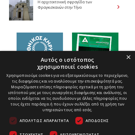
Η αρχιτεκτονική σφραγίδα των
Φραγκισκανών στην Τήνο
×
Αυτός ο ιστότοπος
χρησιμοποιεί cookies
Χρησιμοποιούμε cookies για να εξατομικεύσουμε το περιεχόμενο,
τις διαφημίσεις και να αναλύσουμε την επισκεψιμότητά μας.
Μοιραζόμαστε επίσης πληροφορίες σχετικά με τη χρήση του
ιστότοπού μας με τους συνεργάτες διαφήμισης και ανάλυσης, οι
οποίοι ενδέχεται να τις συνδυάσουν με άλλες πληροφορίες που
τους έχετε παράσχει ή που έχουν συλλέξει από τη χρήση των
υπηρεσιών τους από εσάς.
ΑΠΟΛΎΤΩΣ ΑΠΑΡΑΊΤΗΤΑ
ΑΠΌΔΟΣΗΣ
ΣΤΌΧΕΥΣΗΣ
ΛΕΙΤΟΥΡΓΙΚΌΤΗΤΑΣ