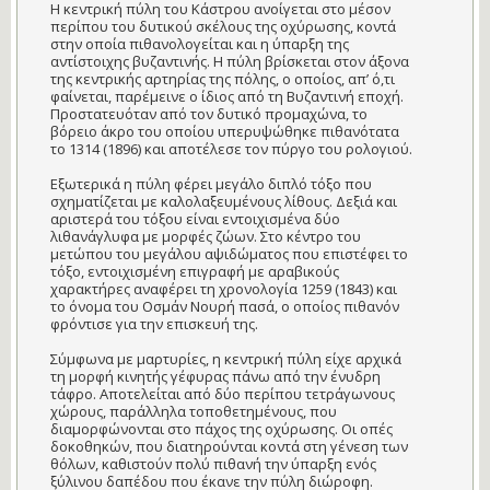
Η κεντρική πύλη του Κάστρου ανοίγεται στο μέσον
περίπου του δυτικού σκέλους της οχύρωσης, κοντά
στην οποία πιθανολογείται και η ύπαρξη της
αντίστοιχης βυζαντινής. Η πύλη βρίσκεται στον άξονα
της κεντρικής αρτηρίας της πόλης, ο οποίος, απ’ ό,τι
φαίνεται, παρέμεινε ο ίδιος από τη Βυζαντινή εποχή.
Προστατευόταν από τον δυτικό προμαχώνα, το
βόρειο άκρο του οποίου υπερυψώθηκε πιθανότατα
το 1314 (1896) και αποτέλεσε τον πύργο του ρολογιού.
Εξωτερικά η πύλη φέρει μεγάλο διπλό τόξο που
σχηματίζεται με καλολαξευμένους λίθους. Δεξιά και
αριστερά του τόξου είναι εντοιχισμένα δύο
λιθανάγλυφα με μορφές ζώων. Στο κέντρο του
μετώπου του μεγάλου αψιδώματος που επιστέφει το
τόξο, εντοιχισμένη επιγραφή με αραβικούς
χαρακτήρες αναφέρει τη χρονολογία 1259 (1843) και
το όνομα του Οσμάν Νουρή πασά, ο οποίος πιθανόν
φρόντισε για την επισκευή της.
Σύμφωνα με μαρτυρίες, η κεντρική πύλη είχε αρχικά
τη μορφή κινητής γέφυρας πάνω από την ένυδρη
τάφρο. Αποτελείται από δύο περίπου τετράγωνους
χώρους, παράλληλα τοποθετημένους, που
διαμορφώνονται στο πάχος της οχύρωσης. Οι οπές
δοκοθηκών, που διατηρούνται κοντά στη γένεση των
θόλων, καθιστούν πολύ πιθανή την ύπαρξη ενός
ξύλινου δαπέδου που έκανε την πύλη διώροφη.