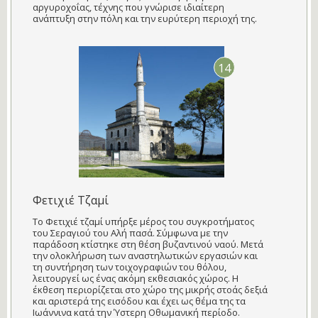
αργυροχοΐας, τέχνης που γνώρισε ιδιαίτερη
ανάπτυξη στην πόλη και την ευρύτερη περιοχή της.
14
Φετιχιέ Τζαμί
Το Φετιχιέ τζαμί υπήρξε μέρος του συγκροτήματος
του Σεραγιού του Αλή πασά. Σύμφωνα με την
παράδοση κτίστηκε στη θέση βυζαντινού ναού. Μετά
την ολοκλήρωση των αναστηλωτικών εργασιών και
τη συντήρηση των τοιχογραφιών του θόλου,
λειτουργεί ως ένας ακόμη εκθεσιακός χώρος. Η
έκθεση περιορίζεται στο χώρο της μικρής στοάς δεξιά
και αριστερά της εισόδου και έχει ως θέμα της τα
Ιωάννινα κατά την Ύστερη Οθωμανική περίοδο.