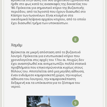
Βρίσκεται στην αυλή του 9ου Δημοτικού Σχολείου και
ήρθε στο φως κατά τις ανασκαφές της δεκαετίας του
’80. Πρόκειται για σημαντικό κτίριο της Βυζαντινής
περιόδου, από τα λιγοστά που έχουν διασωθεί στο
Κάστρο των Ιωαννίνων. Είναι κτισμένο στα
οικοδομικά λείψανα αρχαίου κτιρίου, από το οποίο
έχει διασωθεί τμήμα των υποκαύστων.
8
Χαμάμ
Βρίσκεται σε μικρή απόσταση από το βυζαντινό
λουτρό. Πρόκειται για εντυπωσιακό κτίριο που
χρονολογείται στις αρχές του 17ου αι. Ατυχώς δεν
έχει αναστηλωθεί και αντιμετωπίζει πολλά στατικά
προβλήματα που επικεντρώνονται κυρίως στους
θόλους του. Αποτελείται από μια μεγάλη αίθουσα,
έναν ενδιάμεσο καμαροσκεπή χώρο, την κυρίως
αίθουσα του λουτρού, την καμαροσκέπαστη
δεξαμενή και τα υπόκαυστα για το ζέσταμα του
νερού.
9