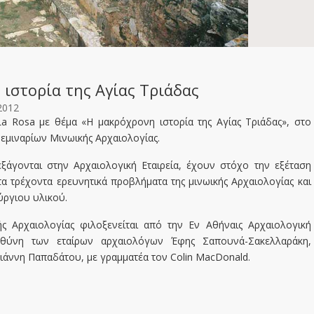
ιστορία της Αγίας Τριάδας
2012
La Rosa με θέμα «Η μακρόχρονη ιστορία της Αγίας Τριάδας», στο
εμιναρίων Μινωικής Αρχαιολογίας.
εξάγονται στην Αρχαιολογική Εταιρεία, έχουν στόχο την εξέταση
α τρέχοντα ερευνητικά προβλήματα της μινωικής Αρχαιολογίας και
ύργιου υλικού.
ς Αρχαιολογίας φιλοξενείται από την Εν Αθήναις Αρχαιολογική
υθύνη των εταίρων αρχαιολόγων Έφης Σαπουνά-Σακελλαράκη,
ιάννη Παπαδάτου, με γραμματέα τον Colin MacDonald.