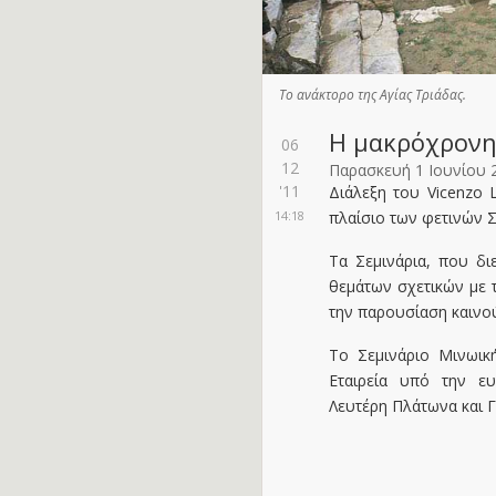
Το ανάκτορο της Αγίας Τριάδας.
Η μακρόχρονη 
06
12
Παρασκευή 1 Ιουνίου 
'11
Διάλεξη του Vicenzo 
14:18
πλαίσιο των φετινών Σ
Τα Σεμινάρια, που δι
θεμάτων σχετικών με τ
την παρουσίαση καινο
Το Σεμινάριο Μινωική
Εταιρεία υπό την ε
Λευτέρη Πλάτωνα και Γ