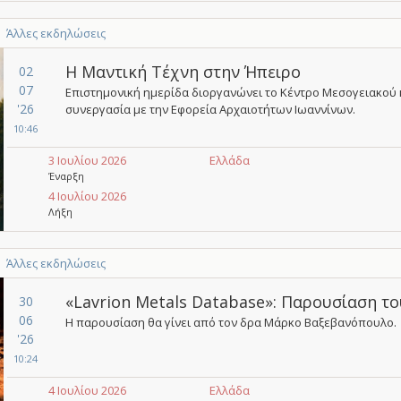
Άλλες εκδηλώσεις
Η Μαντική Τέχνη στην Ήπειρο
02
07
Επιστημονική ημερίδα διοργανώνει το Κέντρο Μεσογειακού
'26
συνεργασία με την Εφορεία Αρχαιοτήτων Ιωαννίνων.
10:46
3 Ιουλίου 2026
Ελλάδα
Έναρξη
4 Ιουλίου 2026
Λήξη
Άλλες εκδηλώσεις
«Lavrion Metals Database»: Παρουσίαση τ
30
06
Η παρουσίαση θα γίνει από τον δρα Μάρκο Βαξεβανόπουλο.
'26
10:24
4 Ιουλίου 2026
Ελλάδα