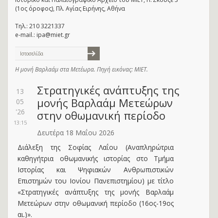
(1ος όροφος), Πλ. Αγίας Ειρήνης, Αθήνα
Τηλ.: 210 3221337
e-mail.: ipa@miet.gr
Ιστοσελίδα
Η μονή Βαρλαάμ στα Μετέωρα. Πηγή εικόνας: ΜΙΕΤ.
Στρατηγικές ανάπτυξης της
13
μονής Βαρλαάμ Μετεώρων
05
'26
στην οθωμανική περίοδο
13:15
Δευτέρα 18 Μαΐου 2026
Διάλεξη της Σοφίας Λαΐου (Αναπληρώτρια
καθηγήτρια οθωμανικής ιστορίας στο Τμήμα
Ιστορίας και Ψηφιακών Ανθρωπιστικών
Επιστημών του Ιονίου Πανεπιστημίου) με τίτλο
«Στρατηγικές ανάπτυξης της μονής Βαρλαάμ
Μετεώρων στην οθωμανική περίοδο (16ος-19ος
αι.)».