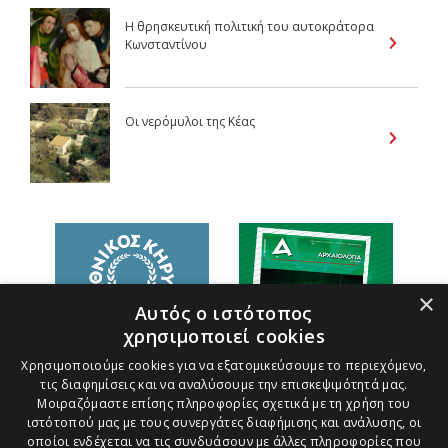
Η θρησκευτική πολιτική του αυτοκράτορα
Κωνσταντίνου
Οι νερόμυλοι της Κέας
×
Αυτός ο ιστότοπος
χρησιμοποιεί cookies
Χρησιμοποιούμε cookies για να εξατομικεύσουμε το περιεχόμενο,
τις διαφημίσεις και να αναλύσουμε την επισκεψιμότητά μας.
Μοιραζόμαστε επίσης πληροφορίες σχετικά με τη χρήση του
ιστότοπού μας με τους συνεργάτες διαφήμισης και ανάλυσης, οι
οποίοι ενδέχεται να τις συνδυάσουν με άλλες πληροφορίες που