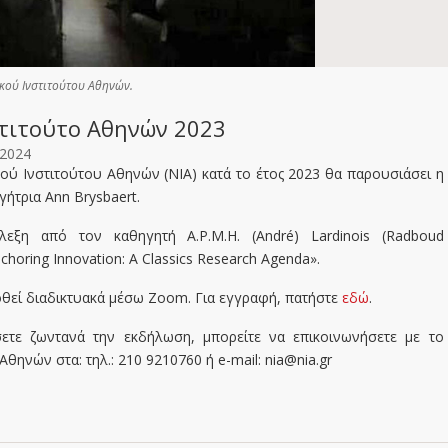
κού Ινστιτούτου Αθηνών.
στιτούτο Αθηνών 2023
 2024
ού Ινστιτούτου Αθηνών (ΝΙΑ) κατά το έτος 2023 θα παρουσιάσει η
γήτρια Ann Brysbaert.
εξη από τον καθηγητή A.P.M.H. (André) Lardinois (Radboud
nchoring Innovation: A Classics Research Agenda».
θεί διαδικτυακά μέσω Zoom. Για εγγραφή, πατήστε
εδώ
.
ετε ζωντανά την εκδήλωση, μπορείτε να επικοινωνήσετε με το
θηνών στα: τηλ.: 210 9210760 ή e-mail: nia@nia.gr