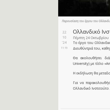
Παρουσίαση του έργου του Ολλανδι
Ολλανδικό Ιν
22
10
Πέμπτη 24 Οκτωβρίου
'24
Το έργο του Ολλανδικ
11:19
Διευθύντριά του, καθη
Θα ακολουθήσει διάλ
University) με τίτλο «A
Η εκδήλωση θα μεταδο
Για να παρακολουθήσ
Ολλανδικό Ινστιτούτο Α