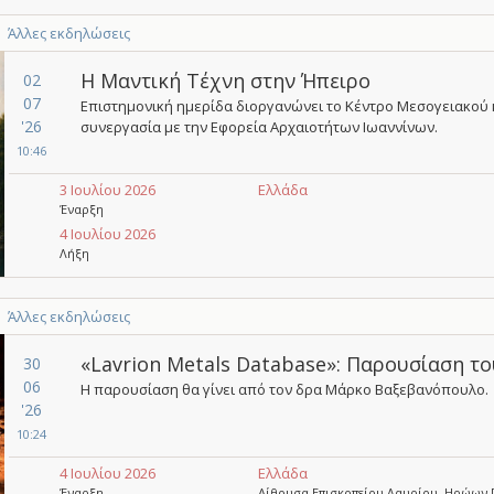
Άλλες εκδηλώσεις
Η Μαντική Τέχνη στην Ήπειρο
02
07
Επιστημονική ημερίδα διοργανώνει το Κέντρο Μεσογειακού
'26
συνεργασία με την Εφορεία Αρχαιοτήτων Ιωαννίνων.
10:46
3 Ιουλίου 2026
Ελλάδα
Έναρξη
4 Ιουλίου 2026
Λήξη
Άλλες εκδηλώσεις
«Lavrion Metals Database»: Παρουσίαση τ
30
06
Η παρουσίαση θα γίνει από τον δρα Μάρκο Βαξεβανόπουλο.
'26
10:24
4 Ιουλίου 2026
Ελλάδα
Έναρξη
Αίθουσα Επισκοπείου Λαυρίου, Ηρώων 