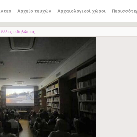
ίντεο
Αρχείο τευχών
Αρχαιολογικοί χώροι
Περισσότε
Άλλες εκδηλώσεις