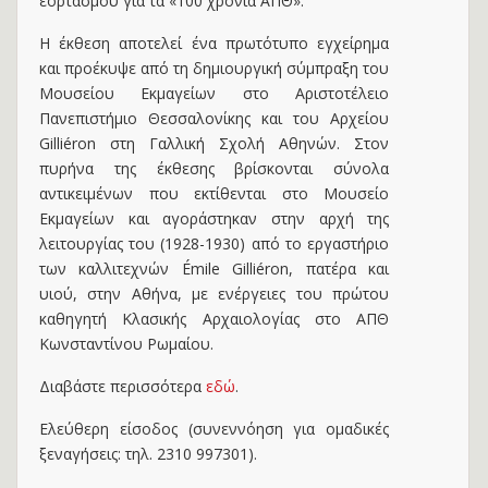
εορτασμού για τα «100 χρόνια ΑΠΘ».
Η έκθεση αποτελεί ένα πρωτότυπο εγχείρημα
και προέκυψε από τη δημιουργική σύμπραξη του
Μουσείου Εκμαγείων στο Αριστοτέλειο
Πανεπιστήμιο Θεσσαλονίκης και του Αρχείου
Gilliéron στη Γαλλική Σχολή Αθηνών. Στον
πυρήνα της έκθεσης βρίσκονται σύνολα
αντικειμένων που εκτίθενται στο Μουσείο
Εκμαγείων και αγοράστηκαν στην αρχή της
λειτουργίας του (1928-1930) από το εργαστήριο
των καλλιτεχνών Émile Gilliéron, πατέρα και
υιού, στην Αθήνα, με ενέργειες του πρώτου
καθηγητή Κλασικής Αρχαιολογίας στο ΑΠΘ
Κωνσταντίνου Ρωμαίου.
Διαβάστε περισσότερα
εδώ
.
Eλεύθερη είσοδος (συνεννόηση για ομαδικές
ξεναγήσεις: τηλ. 2310 997301).