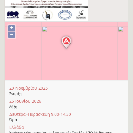
+
−
20 Νοεμβρίου 2025
Έναρξη
25 Ιουνίου 2026
Λήξη
Δευτέρα–Παρασκευή 9.00-14.30
Ώρα
Ελλάδα
Υπόγειο νέου κτηρίου Φιλοσοφικής Σχολής ΑΠΘ (Αίθουσες