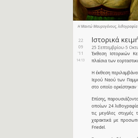
Η Μαντώ Μαυρογένους, λιθογραφία τ
Ιστορικά κειμ
22
09
25 Σεπτεμβρίου-5 Οκτ
'11
Έκθεση Ιστορικών Κ
14:13
πλαίσια των εορταστικ
Η έκθεση περιλαμβάνει
Ιερού Ναού των Παμμε
στο οποίο ορκίστηκαν 
Επίσης, παρουσιάζοντ
οποίων 24 λιθογραφί
τις μεγάλες στιγμές
χαρακτικά με προσω
Friedel.