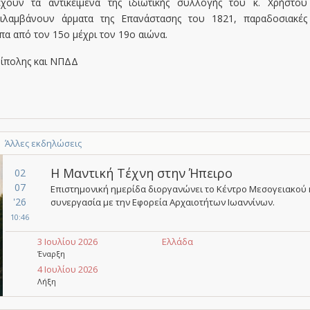
χουν τα αντικείμενα της ιδιωτικής συλλογής του κ. Χρήστου
ιλαμβάνουν άρματα της Επανάστασης του 1821, παραδοσιακές
πα από τον 15ο μέχρι τον 19ο αιώνα.
ίπολης και ΝΠΔΔ
Άλλες εκδηλώσεις
Η Μαντική Τέχνη στην Ήπειρο
02
07
Επιστημονική ημερίδα διοργανώνει το Κέντρο Μεσογειακού
'26
συνεργασία με την Εφορεία Αρχαιοτήτων Ιωαννίνων.
10:46
3 Ιουλίου 2026
Ελλάδα
Έναρξη
4 Ιουλίου 2026
Λήξη