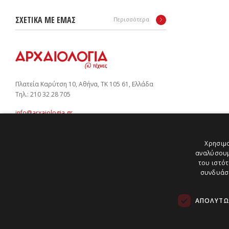
ΣΧΕΤΙΚΑ ΜΕ ΕΜΑΣ
Περισσότερα
Πλατεία Καρύτση 10, Αθήνα, ΤΚ 105 61, Ελλάδα
Tηλ.: 210 32 28 705
info@arxaiologia.gr
Χρησιμο
αναλύσουμ
Subscribe to our newsletter:
του ιστότ
SUBMIT
συνδυάσο
ΑΠΟΛΎΤΩ