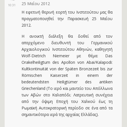
25 Μαΐου 2012
10:31
Η εφετινή θερινή εορτή του Ινστιτούτου μας θα
πραγματοποιηθεί την Παρασκευή 25 Μαΐου
2012.
H ανοικτή διάλεξη θα δοθεί από τον
απερχόμενο διευθυντή του Γερμανικού
Αρχαιολογικού Ινστιτούτου Αθηνών, καθηγητή
Wolf-Dietrich Niemeier με θέμα: Das
Orakelheiligtum des Apollon von Abai/Kalapodi:
Kultkontinuität von der Späten Bronzezeit bis zur
Römischen Kaiserzeit in einem der
bedeutendsten Heiligtümer des antiken
Griechenland (Το ιερό και μαντείο του Απόλλωνα
των Αβών στο Καλαπόδι: Λατρευτική συνέχεια
από την όψιμη Εποχή του Χαλκού έως τη
Ρωμαϊκή Αυτοκρατορική περίοδο σε ένα από τα
σημαντικότερα ιερά της αρχαίας Ελλάδας).