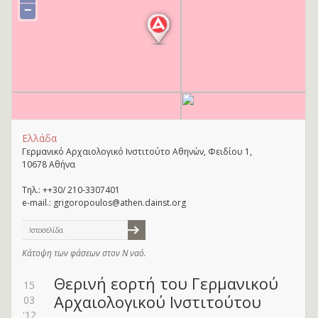
−
Ελλάδα
Γερμανικό Αρχαιολογικό Ινστιτούτο Αθηνών, Φειδίου 1,
10678 Αθήνα
Τηλ.: ++30/ 210-3307401
e-mail.: grigoropoulos@athen.dainst.org
Ιστοσελίδα
Κάτοψη των φάσεων στον Ν ναό.
Θερινή εορτή του Γερμανικού
15
Αρχαιολογικού Ινστιτούτου
03
'12