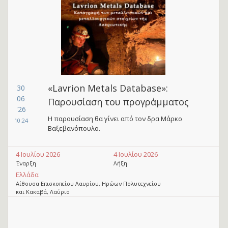
«Lavrion Metals Database»:
30
06
Παρουσίαση του προγράμματος
'26
Η παρουσίαση θα γίνει από τον δρα Μάρκο
10:24
Βαξεβανόπουλο.
4 Ιουλίου 2026
4 Ιουλίου 2026
Έναρξη
Λήξη
Ελλάδα
Αίθουσα Επισκοπείου Λαυρίου, Ηρώων Πολυτεχνείου
και Κακαβά, Λαύριο