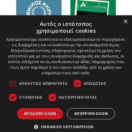
×
Αυτός ο ιστότοπος
χρησιμοποιεί cookies
Χρησιμοποιούμε cookies για να εξατομικεύσουμε το περιεχόμενο,
τις διαφημίσεις και να αναλύσουμε την επισκεψιμότητά μας.
Μοιραζόμαστε επίσης πληροφορίες σχετικά με τη χρήση του
ιστότοπού μας με τους συνεργάτες διαφήμισης και ανάλυσης, οι
οποίοι ενδέχεται να τις συνδυάσουν με άλλες πληροφορίες που
τους έχετε παράσχει ή που έχουν συλλέξει από τη χρήση των
υπηρεσιών τους από εσάς.
ΑΠΟΛΎΤΩΣ ΑΠΑΡΑΊΤΗΤΑ
ΑΠΌΔΟΣΗΣ
ΣΤΌΧΕΥΣΗΣ
ΛΕΙΤΟΥΡΓΙΚΌΤΗΤΑΣ
Τρόποι Πληρωμής
Ασφάλεια Συναλλαγών
Copyright ©
2026
Πολιτική Παράδοσης Προϊόντων
ΑΠΟΔΟΧΉ ΌΛΩΝ
ΑΠΌΡΡΙΨΗ ΌΛΩΝ
Αρχαιολογία &
Τέχνες | All
Πολιτική Ακυρώσεων και Επιστροφών
Rights Reserved.
ΕΜΦΆΝΙΣΗ ΛΕΠΤΟΜΕΡΕΙΏΝ