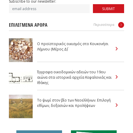
Subscribe to our newsletter:
SUBMIT
ΕΠΙΛΕΓΜΕΝΑ ΑΡΘΡΑ
Περισσότερα
Ο προϊστορικός οικισμός στο Kουκονήσι
Λήμνου (Μέρος Δ΄)
Έγγραφα οικοδομικών αδειών του 19ου
αιώνα στα ιστορικά αρχεία Κεφαλονιάς και
Ιθάκης
Tο ψωμί στον βίο των Nεοελλήνων. Επιλογή
εθίμων, δοξασιών και προλήψεων