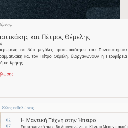
Θέμελης.
ματικάκης και Πέτρος Θέμελης
4
ιερωμένη σε δύο μεγάλες προσωπικότητες του Πανεπιστημίου
ραμματικάκη και τον Πέτρο Θέμελη, διοργανώνουν η Περιφέρεια
ήμιο Κρήτης.
δήλωσης
Άλλες εκδηλώσεις
Η Μαντική Τέχνη στην Ήπειρο
02
07
Επιστημονική ημερίδα διοργανώνει το Κέντρο Μεσογειακού