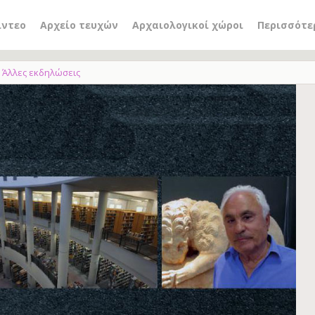
ίντεο
Αρχείο τευχών
Αρχαιολογικοί χώροι
Περισσότε
Άλλες εκδηλώσεις