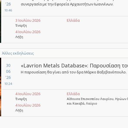
'26
συνεργασία με την Εφορεία Αρχαιοτήτων Ιωαννίνων.
10:46
3 Ιουλίου 2026
Ελλάδα
Έναρξη
4 Ιουλίου 2026
Λήξη
Άλλες εκδηλώσεις
«Lavrion Metals Database»: Παρουσίαση τ
30
06
Η παρουσίαση θα γίνει από τον δρα Μάρκο Βαξεβανόπουλο.
'26
10:24
4 Ιουλίου 2026
Ελλάδα
Έναρξη
Αίθουσα Επισκοπείου Λαυρίου, Ηρώων 
και Κακαβά, Λαύριο
4 Ιουλίου 2026
Λήξη