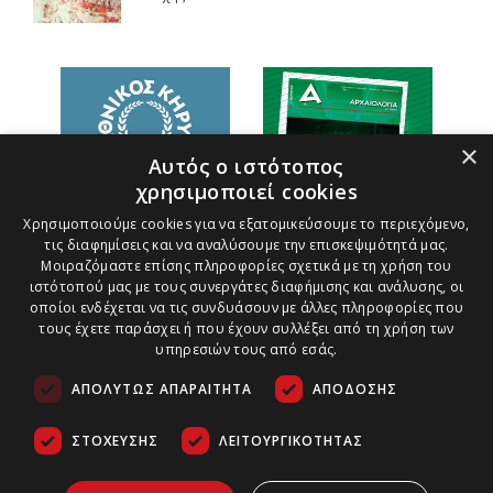
×
Αυτός ο ιστότοπος
χρησιμοποιεί cookies
Χρησιμοποιούμε cookies για να εξατομικεύσουμε το περιεχόμενο,
τις διαφημίσεις και να αναλύσουμε την επισκεψιμότητά μας.
Μοιραζόμαστε επίσης πληροφορίες σχετικά με τη χρήση του
ιστότοπού μας με τους συνεργάτες διαφήμισης και ανάλυσης, οι
οποίοι ενδέχεται να τις συνδυάσουν με άλλες πληροφορίες που
τους έχετε παράσχει ή που έχουν συλλέξει από τη χρήση των
υπηρεσιών τους από εσάς.
ΑΠΟΛΎΤΩΣ ΑΠΑΡΑΊΤΗΤΑ
ΑΠΌΔΟΣΗΣ
ΣΤΌΧΕΥΣΗΣ
ΛΕΙΤΟΥΡΓΙΚΌΤΗΤΑΣ
Τρόποι Πληρωμής
Ασφάλεια Συναλλαγών
Copyright ©
2026