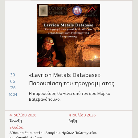
«Lavrion Metals Database»:
30
06
Παρουσίαση του προγράμματος
'26
Η παρουσίαση θα γίνει από τον δρα Μάρκο
10:24
Βαξεβανόπουλο.
4 Ιουλίου 2026
4 Ιουλίου 2026
Έναρξη
Λήξη
Ελλάδα
Αίθουσα Επισκοπείου Λαυρίου, Ηρώων Πολυτεχνείου
και Κακαβά, Λαύριο