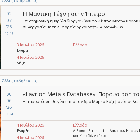
Άλλες εκδηλώσεις
Η Μαντική Τέχνη στην Ήπειρο
02
07
Επιστημονική ημερίδα διοργανώνει το Κέντρο Μεσογειακού
'26
συνεργασία με την Εφορεία Αρχαιοτήτων Ιωαννίνων.
10:46
3 Ιουλίου 2026
Ελλάδα
Έναρξη
4 Ιουλίου 2026
Λήξη
Άλλες εκδηλώσεις
«Lavrion Metals Database»: Παρουσίαση τ
30
06
Η παρουσίαση θα γίνει από τον δρα Μάρκο Βαξεβανόπουλο.
'26
10:24
4 Ιουλίου 2026
Ελλάδα
Έναρξη
Αίθουσα Επισκοπείου Λαυρίου, Ηρώων 
και Κακαβά, Λαύριο
4 Ιουλίου 2026