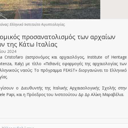
κόνας: Ελληνικό Ινστιτούτο Αιγυπτιολογίας.
ομικός προσανατολισμός των αρχαίων
ν της Κάτω Ιταλίας
ίου 2024
ia Cristofaro (αστρονόμος και αρχαιολόγος, Institute of Heritage
otenza, Italy) με τίτλο «Πιθανές εφαρμογές της αρχαιολογίας των
λληνικούς ναούς: Το πρόγραμμα FEAST» διοργανώνει το Ελληνικό
ίας.
γίσουν ο Διευθυντής της Ιταλικής Αρχαιαολογικής Σχολής στην
le Papi, και η Πρόεδρος του Ινστιτούτου Δρ Δρ Αλίκη Μαραβέλια.