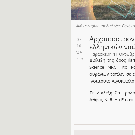
Από την αφίσα της διάλεξης. Πηγή ει
Αρχαιοαστρον
07
ελληνικών ναώ
10
'24
Παρασκευή 11 Οκτωβρ
12:19
Διάλεξη της δρος Ilar
Science, NRC, Tito, P
ουράνιων τοπίων σε ε
Ινστιτούτο Αιγυπτιολογ
Τη διάλεξη θα προλο
Αθήνα, Καθ. Δρ Emanue