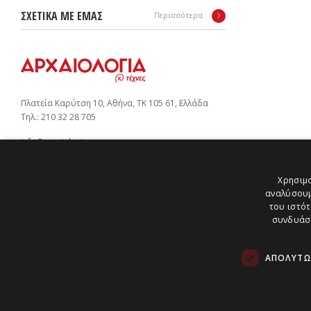
ΣΧΕΤΙΚΑ ΜΕ ΕΜΑΣ
Περισσότερα
Πλατεία Καρύτση 10, Αθήνα, ΤΚ 105 61, Ελλάδα
Tηλ.: 210 32 28 705
info@arxaiologia.gr
Χρησιμο
αναλύσουμ
Subscribe to our newsletter:
του ιστότ
SUBMIT
συνδυάσο
ΑΠΟΛΎΤΩ
Copyright © 2026 Αρχαιολογία & Τέχνες | All Rights