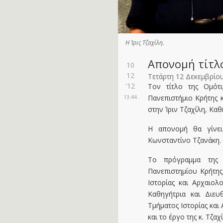
Η Ίρις Τζαχίλη.
Απονομή τίτλο
10
12
Τετάρτη 12 Δεκεμβρίο
'12
Τον τίτλο της Ομότι
13:44
Πανεπιστήμιο Κρήτης κ
στην Ίριν Τζαχίλη, Κα
Η απονομή θα γίνει
Κωνσταντίνο Τζανάκη.
Το πρόγραμμα της 
Πανεπιστημίου Κρήτης
Ιστορίας και Αρχαιο
Καθηγήτρια και Διευ
Τμήματος Ιστορίας και
και το έργο της κ. Τζαχί