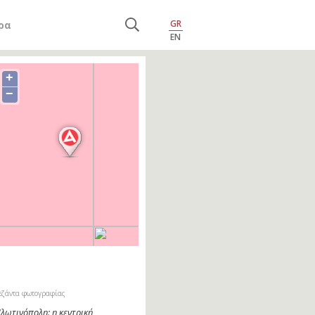
GR
ρα
EN
+
−
εζάντα φωτογραφίας
λωτινόπολη: η κεντρική