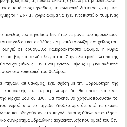
μιλητής ως προς τις πρώτες σκέψεις σχετικά με την ανακάλυψη,
εντοπισμό ενός πηγαδιού, με εσωτερική διάμετρο 2,20 μ. και
ιγμής τα 12,67 μ., χωρίς ακόμα να έχει εντοπιστεί ο πυθμένας
το μέγεθος του πηγαδιού δεν ήταν τα μόνα που προκάλεσαν
 του πηγαδιού και σε βάθος 2,5 μ. από το σωζόμενο χείλος του
υ οδηγεί σε ορθογώνιο καμαροσκέπαστο θάλαμο, η κύρια
κε στη βόρεια στενή πλευρά του. Στην εξωτερική πλευρά της
 τοίχοι (μήκους 3,35 μ. και μέγιστου ύψους 3 μ.) και ανάμεσά
ούσαν στο εσωτερικό του θαλάμου.
 (πηγάδι και θάλαμος) έχει σχέση με την υδροδότηση της
ο κατασκευής του συμπεραίνουμε ότι θα πρέπει να είναι
ης (αρχές 2ου αι. μ.Χ.). Θα πρέπει να χρησιμοποιούσαν το
του νερού από το πηγάδι. Υποθέτουμε ότι από τα σκαλιά
θάλαμο και οδηγούνταν στο πηγάδι όποιος ήθελε να αντλήσει
αϊκό συγκρότημα υδραυλικής αρχιτεκτονικής που όμοιό του δεν