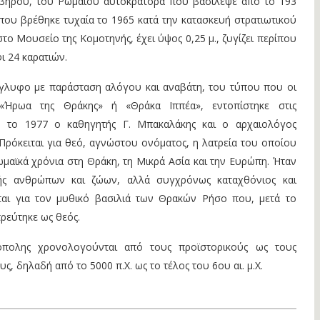
εβήρου, του Ρωμαίου αυτοκράτορα που βασίλεψε από το 193
, που βρέθηκε τυχαία το 1965 κατά την κατασκευή στρατιωτικού
στο Μουσείο της Κομοτηνής, έχει ύψος 0,25 μ., ζυγίζει περίπου
ι 24 καρατιών.
άγλυφο με παράσταση αλόγου και αναβάτη, του τύπου που οι
«Ήρωα της Θράκης» ή «Θράκα Ιππέα», εντοπίστηκε στις
ν το 1977 ο καθηγητής Γ. Μπακαλάκης και ο αρχαιολόγος
Πρόκειται για θεό, αγνώστου ονόματος, η λατρεία του οποίου
μαϊκά χρόνια στη Θράκη, τη Μικρά Ασία και την Ευρώπη. Ήταν
τής ανθρώπων και ζώων, αλλά συγχρόνως καταχθόνιος και
ται για τον μυθικό βασιλιά των Θρακών Ρήσο που, μετά το
ρεύτηκε ως θεός.
όπολης χρονολογούνται από τους προϊστορικούς ως τους
ς, δηλαδή από το 5000 π.Χ. ως το τέλος του 6ου αι. μ.Χ.