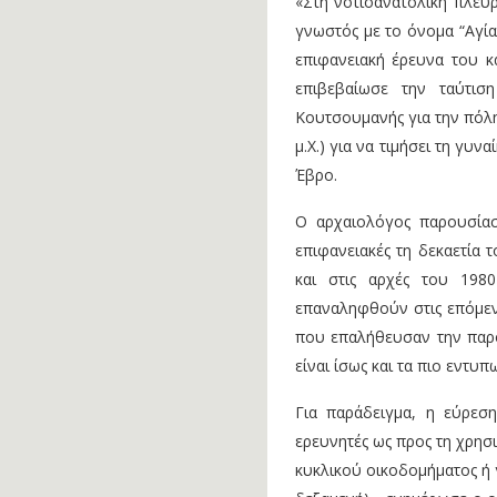
«Στη νοτιοανατολική πλευ
γνωστός με το όνομα “Αγία
επιφανειακή έρευνα του 
επιβεβαίωσε την ταύτι
Κουτσουμανής για την πόλη
μ.Χ.) για να τιμήσει τη γυ
Έβρο.
Ο αρχαιολόγος παρουσίασ
επιφανειακές τη δεκαετία 
και στις αρχές του 198
επαναληφθούν στις επόμενε
που επαλήθευσαν την παρο
είναι ίσως και τα πιο εντυπ
Για παράδειγμα, η εύρεση
ερευνητές ως προς τη χρησι
κυκλικού οικοδομήματος ή 