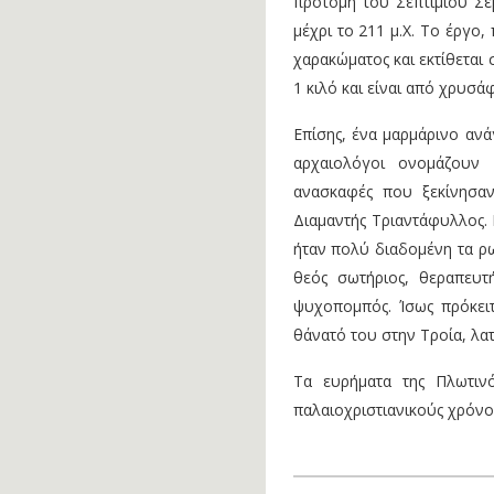
προτομή του Σεπτίμιου Σ
μέχρι το 211 μ.Χ. Το έργο
χαρακώματος και εκτίθεται 
1 κιλό και είναι από χρυσάφ
Επίσης, ένα μαρμάρινο αν
αρχαιολόγοι ονομάζουν 
ανασκαφές που ξεκίνησα
Διαμαντής Τριαντάφυλλος. 
ήταν πολύ διαδομένη τα ρω
θεός σωτήριος, θεραπευ
ψυχοπομπός. Ίσως πρόκει
θάνατό του στην Τροία, λατ
Τα ευρήματα της Πλωτιν
παλαιοχριστιανικούς χρόνου