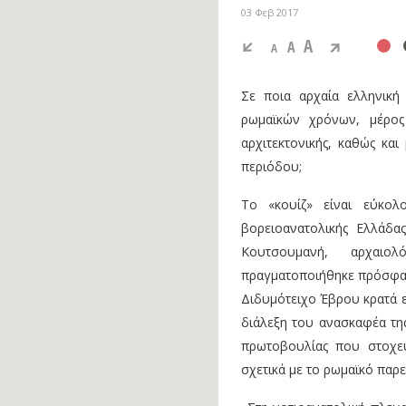
03 Φεβ 2017
A
A
A
Σε ποια αρχαία ελληνική
ρωμαϊκών χρόνων, μέρος
αρχιτεκτονικής, καθώς κα
περιόδου;
Το «κουίζ» είναι εύκο
βορειοανατολικής Ελλάδ
Κουτσουμανή, αρχαι
πραγματοποιήθηκε πρόσφατ
Διδυμότειχο Έβρου κρατά ε
διάλεξη του ανασκαφέα της
πρωτοβουλίας που στοχεύ
σχετικά με το ρωμαϊκό παρ