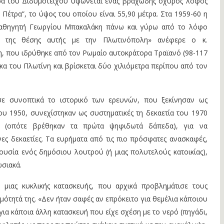
ρά του Διδυμοτείχου υψώνεται ένας βραχώδης οχυρός λόφος
 Πέτρα”, το ύψος του οποίου είναι 55,90 μέτρα. Στα 1959-60 η
καθηγητή Γεωργίου Μπακαλάκη πάνω και γύρω από το λόφο
ση της θέσης αυτής με την Πλωτινόπολη» ανέφερε ο κ.
, που ιδρύθηκε από τον Ρωμαίο αυτοκράτορα Τραϊανό (98-117
ναίκα του Πλωτίνη και βρίσκεται δύο χιλιόμετρα περίπου από τον
ε συνοπτικά το ιστορικό των ερευνών, που ξεκίνησαν ως
του 1950, συνεχίστηκαν ως συστηματικές τη δεκαετία του 1970
0 (οπότε βρέθηκαν τα πρώτα ψηφιδωτά δάπεδα), για να
ς δεκαετίες. Τα ευρήματα από τις πιο πρόσφατες ανασκαφές,
υσία ενός δημόσιου λουτρού (ή μιας πολυτελούς κατοικίας),
ωσιακά.
 μιας κυκλικής κατασκευής, που αρχικά προβλημάτισε τους
μότητά της. «Δεν ήταν σαφές αν επρόκειτο για θεμέλια κάποιου
για κάποια άλλη κατασκευή που είχε σχέση με το νερό (πηγάδι,