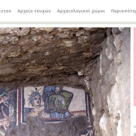
ίντεο
Αρχείο τευχών
Αρχαιολογικοί χώροι
Περισσότε
Next
Λ
Π