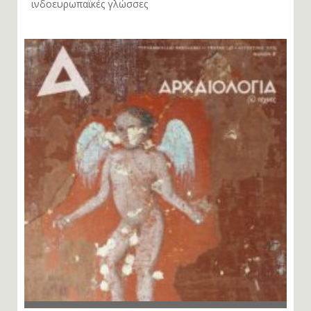
ινδοευρωπαϊκές γλώσσες