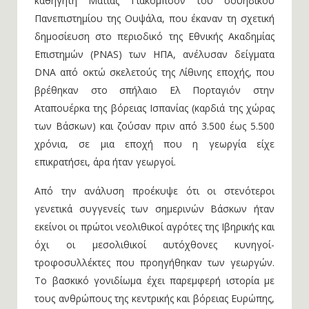
καθηγητή Ματίας Γιάκομπσον του σουηδικού
Πανεπιστημίου της Ουψάλα, που έκαναν τη σχετική
δημοσίευση στο περιοδικό της Εθνικής Ακαδημίας
Επιστημών (PNAS) των ΗΠΑ, ανέλυσαν δείγματα
DNA από οκτώ σκελετούς της Λίθινης εποχής, που
βρέθηκαν στο σπήλαιο Ελ Πορταγιόν στην
Αταπουέρκα της βόρειας Ισπανίας (καρδιά της χώρας
των Βάσκων) και ζούσαν πριν από 3.500 έως 5.500
χρόνια, σε μια εποχή που η γεωργία είχε
επικρατήσει, άρα ήταν γεωργοί.
Από την ανάλυση προέκυψε ότι οι στενότεροι
γενετικά συγγενείς των σημερινών Βάσκων ήταν
εκείνοι οι πρώτοι νεολιθικοί αγρότες της Ιβηρικής και
όχι οι μεσολιθικοί αυτόχθονες κυνηγοί-
τροφοσυλλέκτες που προηγήθηκαν των γεωργών.
Το βασκικό γονιδίωμα έχει παρεμφερή ιστορία με
τους ανθρώπους της κεντρικής και βόρειας Ευρώπης,