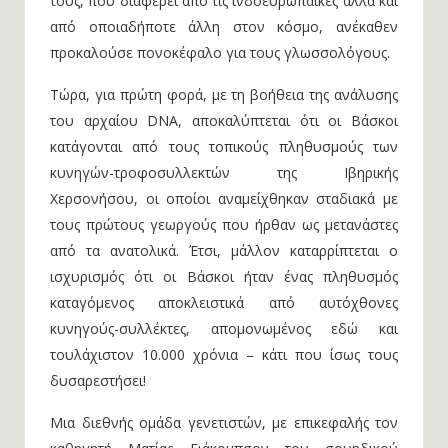
τους, που διαφέρει από τις ινδοευρωπαϊκές αλλά και
από οποιαδήποτε άλλη στον κόσμο, ανέκαθεν
προκαλούσε πονοκέφαλο για τους γλωσσολόγους.
Τώρα, για πρώτη φορά, με τη βοήθεια της ανάλυσης
του αρχαίου DNA, αποκαλύπτεται ότι οι Βάσκοι
κατάγονται από τους τοπικούς πληθυσμούς των
κυνηγών-τροφοσυλλεκτών της Ιβηρικής
Χερσονήσου, οι οποίοι αναμείχθηκαν σταδιακά με
τους πρώτους γεωργούς που ήρθαν ως μετανάστες
από τα ανατολικά. Έτσι, μάλλον καταρρίπτεται ο
ισχυρισμός ότι οι Βάσκοι ήταν ένας πληθυσμός
καταγόμενος αποκλειστικά από αυτόχθονες
κυνηγούς-συλλέκτες, απομονωμένος εδώ και
τουλάχιστον 10.000 χρόνια – κάτι που ίσως τους
δυσαρεστήσει!
Μια διεθνής ομάδα γενετιστών, με επικεφαλής τον