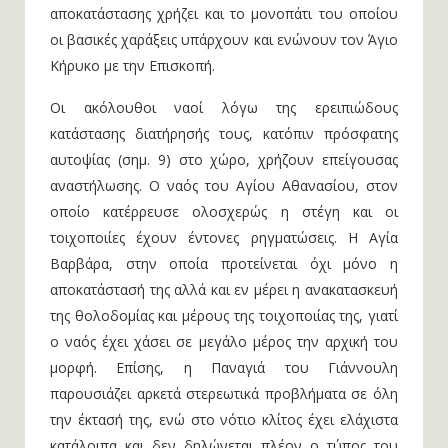
αποκατάστασης χρήζει και το μονοπάτι του οποίου
οι βασικές χαράξεις υπάρχουν και ενώνουν τον Άγιο
Κήρυκο με την Επισκοπή.
Οι ακόλουθοι ναοί λόγω της ερειπιώδους
κατάστασης διατήρησής τους, κατόπιν πρόσφατης
αυτοψίας (σημ. 9) στο χώρο, χρήζουν επείγουσας
αναστήλωσης. Ο ναός του Αγίου Αθανασίου, στον
οποίο κατέρρευσε ολοσχερώς η στέγη και οι
τοιχοποιίες έχουν έντονες ρηγματώσεις. Η Αγία
Βαρβάρα, στην οποία προτείνεται όχι μόνο η
αποκατάστασή της αλλά και εν μέρει η ανακατασκευή
της θολοδομίας και μέρους της τοιχοποιίας της, γιατί
ο ναός έχει χάσει σε μεγάλο μέρος την αρχική του
μορφή. Επίσης, η Παναγιά του Γιάννουλη
παρουσιάζει αρκετά στερεωτικά προβλήματα σε όλη
την έκτασή της, ενώ στο νότιο κλίτος έχει ελάχιστα
κατάλοιπα και δεν δηλώνεται πλέον ο τύπος του