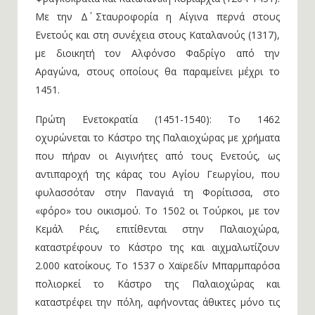
Με την Δ΄ Σταυροφορία η Αίγινα περνά στους
Ενετούς και στη συνέχεια στους Καταλανούς (1317),
με διοικητή τον Αλφόνσο Φαδρίγο από την
Αραγώνα, στους οποίους θα παραμείνει μέχρι το
1451.
Πρώτη Ενετοκρατία (1451-1540): Το 1462
οχυρώνεται το Κάστρο της Παλαιοχώρας με χρήματα
που πήραν οι Αιγινήτες από τους Ενετούς, ως
αντιπαροχή της κάρας του Αγίου Γεωργίου, που
φυλασσόταν στην Παναγιά τη Φορίτισσα, στο
«φόρο» του οικισμού. Το 1502 οι Τούρκοι, με τον
Κεμάλ Ρέις, επιτίθενται στην Παλαιοχώρα,
καταστρέφουν το Κάστρο της και αιχμαλωτίζουν
2.000 κατοίκους. Το 1537 ο Χαϊρεδίν Μπαρμπαρόσα
πολιορκεί το Κάστρο της Παλαιοχώρας και
καταστρέφει την πόλη, αφήνοντας άθικτες μόνο τις