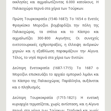
εκκλησίες και αιχμαλωτίζοντας 6.000 κατοίκους. Η
Παλαιοχώρα περνά στα χέρια των Τούρκων.
Πρώτη Τουρκοκρατία (1540-1687): Το 1654 ο Ενετός
Φραγκίσκο Μοροζίνι βομβαρδίζει την πόλη της
Παλαιοχώρας, τα σπίτια και το Κάστρο και
αιχμαλωτίζει 300-800 Αιγινήτες. Οι συνεχείς
ενετοτουρκικές εχθροπραξίες, η έλλειψη ανδρικών
χεριών και η εξαθλίωση παρακμάζουν την Αίγινα.
Τέλος, το νησί περνά στα χέρια των Ενετών.
Δεύτερη Ενετοκρατία (1687-1715): Το 1687 ο
Μοροζίνι επισκευάζει το αρχαίο εμπορικό λιμάνι και
το Κάστρο της Παλαιοχώρας. Παράλληλα, αυξάνεται
και ο πληθυσμός.
Δεύτερη Τουρκοκρατία (1715-1821): Η ενετική
κυριαρχία τερματίζεται, χωρίς αντίσταση, και η Αίγινα
περνά στα χέρια των Τούρκων. Σταδιακά και χωρίς