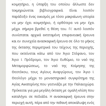
κοιμητήριο, η ύπαρξη του οποίου άλλωστε δεν
τεκμηριώνεται βιβλιογραφικά. Είναι λοιπόν
παράδοξο ένας οικισμός με τόσο μακραίωνη ιστορία
να μην έχει κοιμητήριο, ή ορθότερα να μην έχει
μέχρι σήμερα βρεθεί η θέση του. Γι’ αυτό λοιπόν
συνίσταται αρχικά εκτεταμένη επιφανειακή έρευνα
και εν συνεχεία ανασκαφική έρευνα σε όλο το μήκος
της έκτασης περιμετρικά του τείχους της περιοχής,
που εκτείνεται κάτω από τον Άγιο Στέφανο, τον
Άγιο Ι. Πρόδρομο, τον Άγιο Ευθύμιο, το ναό της
Μεταμορφώσεως, το ναό της Κοίμησης της
Θεοτόκου, τους Αγίους Αναργύρους, τον Άγιο Ι.
Θεολόγο μέχρι το μοναστηριακό συγκρότημα της
Αγίας Αικατερίνης που γειτνιάζει με την Παλαιοχώρα.
Πρόκειται για μια μεγάλη έκταση με ομαλή κλίση που
καταλήγει σε πεδιάδα. Η ανασκαφική έρευνα στην
περιοχή αυτή, πέρα από την πιθανή αποκάλυψη ενός