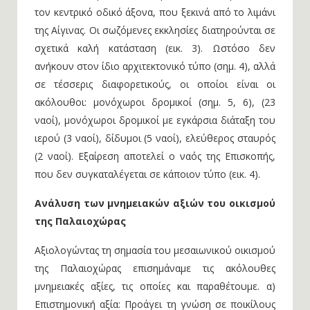
τον κεντρικό οδικό άξονα, που ξεκινά από το λιμάνι
της Αίγινας. Οι σωζόμενες εκκλησίες διατηρούνται σε
σχετικά καλή κατάσταση (εικ. 3). Ωστόσο δεν
ανήκουν στον ίδιο αρχιτεκτονικό τύπο (σημ. 4), αλλά
σε τέσσερις διαφορετικούς, οι οποίοι είναι οι
ακόλουθοι: μονόχωροι δρομικοί (σημ. 5, 6), (23
ναοί), μονόχωροι δρομικοί με εγκάρσια διάταξη του
ιερού (3 ναοί), δίδυμοι (5 ναοί), ελεύθερος σταυρός
(2 ναοί). Εξαίρεση αποτελεί ο ναός της Επισκοπής,
που δεν συγκαταλέγεται σε κάποιον τύπο (εικ. 4).
Ανάλυση των μνημειακών αξιών του οικισμού
της Παλαιοχώρας
Αξιολογώντας τη σημασία του μεσαιωνικού οικισμού
της Παλαιοχώρας επισημάναμε τις ακόλουθες
μνημειακές αξίες, τις οποίες και παραθέτουμε. α)
Επιστημονική αξία: Προάγει τη γνώση σε ποικίλους