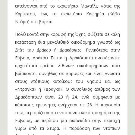
εκτείνονται από το ακρωτήριο Μαντήλι, νότια της
Καρύστου, έως το ακρωτήριο Καφηρέα (Κάβο
Ντόρο) στα βόρεια.
Πολύ κοντά στην κορυφή της Όχης, σώζεται σε καλή
κατάσταση ένα μεγαλιθικό οικοδόμημα γνωστό ως
Σπίτι του Δράκου
ή
Δρακόσπιτο
. Γενικότερα στην
Εύβοια, Δράκου Σπίτια ή Δρακόσπιτα ονομάζονται
αρχαιότατα ερείπια λίθινων οικοδομημάτων που
βρίσκονται συνήθως σε κορυφές και είναι γνωστά
στους ντόπιους κατοίκους του νησιού και ως
«Ντραγκά» ή «Δραγκά». Ο συνολικός αριθμός των
Δρακόσπιτων είναι 23 ή 24, ενώ σύμφωνα με
κάποιους ερευνητές ανέρχεται σε 26. Η παρουσία
τους περιορίζεται στο νοτιοανατολικό τριτημόριο της
Εύβοιας, με περίπου μία δωδεκάδα στην περιοχή
γύρω από τα Στύρα. Η παράδοση των ντόπιων