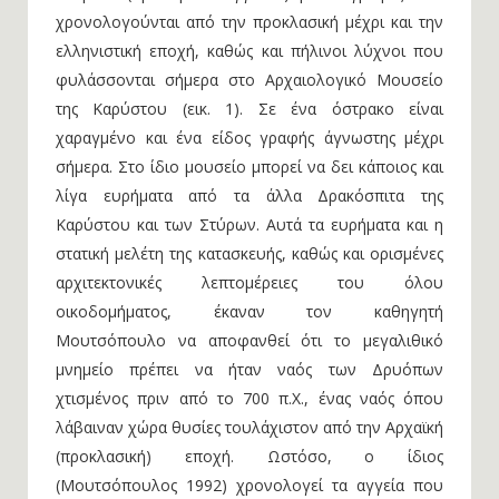
χρονολογούνται από την προκλασική μέχρι και την
ελληνιστική εποχή, καθώς και πήλινοι λύχνοι που
φυλάσσονται σήμερα στο Αρχαιολογικό Μουσείο
της Καρύστου (εικ. 1). Σε ένα όστρακο είναι
χαραγμένο και ένα είδος γραφής άγνωστης μέχρι
σήμερα. Στο ίδιο μουσείο μπορεί να δει κάποιος και
λίγα ευρήματα από τα άλλα Δρακόσπιτα της
Καρύστου και των Στύρων. Αυτά τα ευρήματα και η
στατική μελέτη της κατασκευής, καθώς και ορισμένες
αρχιτεκτονικές λεπτομέρειες του όλου
οικοδομήματος, έκαναν τον καθηγητή
Μουτσόπουλο να αποφανθεί ότι το μεγαλιθικό
μνημείο πρέπει να ήταν ναός των Δρυόπων
χτισμένος πριν από το 700 π.Χ., ένας ναός όπου
λάβαιναν χώρα θυσίες τουλάχιστον από την Aρχαϊκή
(προκλασική) εποχή. Ωστόσο, ο ίδιος
(Μουτσόπουλος 1992) χρονολογεί τα αγγεία που