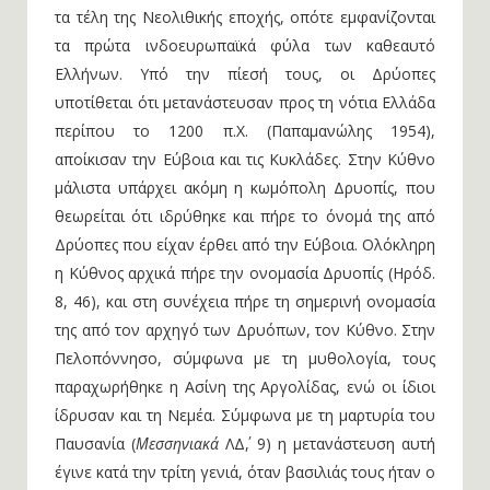
τα τέλη της Νεολιθικής εποχής, οπότε εμφανίζονται
τα πρώτα ινδοευρωπαϊκά φύλα των καθεαυτό
Ελλήνων. Υπό την πίεσή τους, οι Δρύοπες
υποτίθεται ότι μετανάστευσαν προς τη νότια Ελλάδα
περίπου το 1200 π.Χ. (Παπαμανώλης 1954),
αποίκισαν την Εύβοια και τις Κυκλάδες. Στην Κύθνο
μάλιστα υπάρχει ακόμη η κωμόπολη Δρυοπίς, που
θεωρείται ότι ιδρύθηκε και πήρε το όνομά της από
Δρύοπες που είχαν έρθει από την Εύβοια. Ολόκληρη
η Κύθνος αρχικά πήρε την ονομασία Δρυοπίς (Ηρόδ.
8, 46), και στη συνέχεια πήρε τη σημερινή ονομασία
της από τον αρχηγό των Δρυόπων, τον Κύθνο. Στην
Πελοπόννησο, σύμφωνα με τη μυθολογία, τους
παραχωρήθηκε η Ασίνη της Αργολίδας, ενώ οι ίδιοι
ίδρυσαν και τη Νεμέα. Σύμφωνα με τη μαρτυρία του
Παυσανία (
Μεσσηνιακά
ΛΔ΄, 9) η μετανάστευση αυτή
έγινε κατά την τρίτη γενιά, όταν βασιλιάς τους ήταν ο