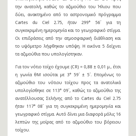
την ανατολή, καθώς το αζιμούθιο του Ήλιου που
δύει, ανακτημένο από το αστρονομικό πρόγραμμα
Cartes du Ciel 2.75, ήταν 299° 56´ για τη
συγκεκριμένη ημερομηνία και το γεωγραφικό στίγμα.
Οι επιδράσεις από την ατμοσφαιρική διάθλαση και
το υψόμετρο λήφθηκαν υπόψη. Η εικόνα 5 δείχνει
τα αζιμούθια που υπολογίστηκαν.
Για τον νότιο τοίχο έχουμε (CR) = 0,88 ± 0,01 μ., έτσι
η γωνία θM ισούται με 3° 59´ ± 5´. Επομένως το
αζιμούθιο του νότιου τοίχου προς τα ανατολικά
υπολογίσθηκε σε 113° 09´, καθώς το αζιμούθιο της
ανατέλλουσας Σελήνης από το Cartes du Ciel 2.75
ήταν 117° 08´ για τη συγκεκριμένη ημερομηνία και
γεωγραφικό στίγμα. Αυτό δίνει μια διαφορά μόλις 16
λεπτών της μοίρας από το αζιμούθιο του βόρειου
τοίχου.