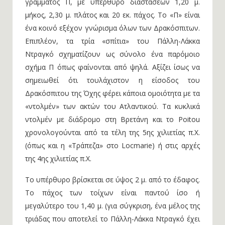
γράμματος Π, με υπέρθυρο διαστάσεων 1,20 μ.
μήκος, 2,30 μ. πλάτος και 20 εκ. πάχος. Το «Π» είναι
ένα κοινό εξέχον γνώρισμα όλων των Δρακόσπιτων.
Επιπλέον, τα τρία «σπίτια» του Πάλλη-Λάκκα
Ντραγκό σχηματίζουν ως σύνολο ένα παρόμοιο
σχήμα Π όπως φαίνονται από ψηλά. Αξίζει ίσως να
σημειωθεί ότι τουλάχιστον η είσοδος του
Δρακόσπιτου της Όχης φέρει κάποια ομοιότητα με τα
«ντολμέν» των ακτών του Ατλαντικού. Τα κυκλικά
ντολμέν με διάδρομο στη Βρετάνη και το Poitou
χρονολογούνται από τα τέλη της 5ης χιλιετίας π.Χ.
(όπως και η «Τράπεζα» στο Locmarie) ή στις αρχές
της 4ης χιλιετίας π.Χ.
Το υπέρθυρο βρίσκεται σε ύψος 2 μ. από το έδαφος.
Το πάχος των τοίχων είναι παντού ίσο ή
μεγαλύτερο του 1,40 μ. (για σύγκριση, ένα μέλος της
τριάδας που αποτελεί το Πάλλη-Λάκκα Ντραγκό έχει