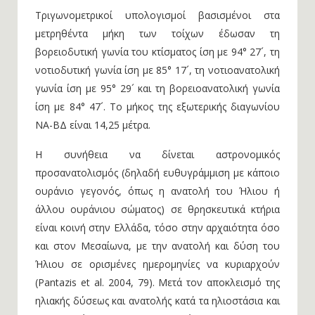
Τριγωνομετρικοί υπολογισμοί βασισμένοι στα
μετρηθέντα μήκη των τοίχων έδωσαν τη
βορειοδυτική γωνία του κτίσματος ίση με 94° 27´, τη
νοτιοδυτική γωνία ίση με 85° 17´, τη νοτιοανατολική
γωνία ίση με 95° 29´ και τη βορειοανατολική γωνία
ίση με 84° 47´. Το μήκος της εξωτερικής διαγωνίου
ΝΑ-ΒΔ είναι 14,25 μέτρα.
Η συνήθεια να δίνεται αστρονομικός
προσανατολισμός (δηλαδή ευθυγράμμιση με κάποιο
ουράνιο γεγονός, όπως η ανατολή του Ήλιου ή
άλλου ουράνιου σώματος) σε θρησκευτικά κτήρια
είναι κοινή στην Ελλάδα, τόσο στην αρχαιότητα όσο
και στον Μεσαίωνα, με την ανατολή και δύση του
Ήλιου σε ορισμένες ημερομηνίες να κυριαρχούν
(Pantazis et al. 2004, 79). Μετά τον αποκλεισμό της
ηλιακής δύσεως και ανατολής κατά τα ηλιοστάσια και