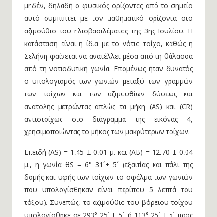
μηδέν, δηλαδή ο φυσικός ορίζοντας από το σημείο
αυτό συμπίπτει με τον μαθηματικό ορίζοντα στο
αζιμούθιο του ηλιοβασιλέματος της 3ης Ιουλίου. Η
κατάσταση είναι η ίδια με το νότιο τοίχο, καθώς η
Σελήνη φαίνεται να ανατέλλει μέσα από τη θάλασσα
από τη νοτιοδυτική γωνία. Επομένως ήταν δυνατός
ο υπολογισμός των γωνιών μεταξύ των γραμμών
των τοίχων και των αζιμουθίων δύσεως και
ανατολής μετρώντας απλώς τα μήκη (AS) και (CR)
αντιστοίχως στο διάγραμμα της εικόνας 4,
χρησιμοποιώντας το μήκος των μακρύτερων τοίχων.
Επειδή (AS) = 1,45 ± 0,01 μ. και (AB) = 12,70 ± 0,04
μ., η γωνία θS = 6° 31´± 5´ (εξαιτίας και πάλι της
δομής και υφής των τοίχων το σφάλμα των γωνιών
που υπολογίσθηκαν είναι περίπου 5 λεπτά του
τόξου). Συνεπώς, το αζιμούθιο του βόρειου τοίχου
υπολογίσθηκε σε 293° 25´ ± 5´, ή 113° 25´ ± 5´ προς