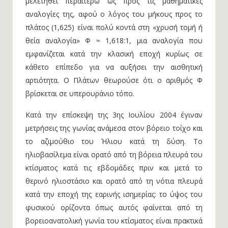
μελετηθεί περαιτέρω ως προς τις μαθηματικές
αναλογίες της, αφού ο λόγος του μήκους προς το
πλάτος (1,625) είναι πολύ κοντά στη «χρυσή τομή ή
θεία αναλογία» Φ ≈ 1,618:1, μια αναλογία που
εμφανίζεται κατά την κλασική εποχή κυρίως σε
κάθετο επίπεδο για να αυξήσει την αισθητική
αρτιότητα. Ο Πλάτων θεωρούσε ότι ο αριθμός Φ
βρίσκεται σε υπερουράνιο τόπο.
Κατά την επίσκεψη της 3ης Ιουλίου 2004 έγιναν
μετρήσεις της γωνίας ανάμεσα στον βόρειο τοίχο και
το αζιμούθιο του Ήλιου κατά τη δύση. Το
ηλιοβασίλεμα είναι ορατό από τη βόρεια πλευρά του
κτίσματος κατά τις εβδομάδες πριν και μετά το
θερινό ηλιοστάσιο και ορατό από τη νότια πλευρά
κατά την εποχή της εαρινής ισημερίας: το ύψος του
φυσικού ορίζοντα όπως αυτός φαίνεται από τη
βορειοανατολική γωνία του κτίσματος είναι πρακτικά