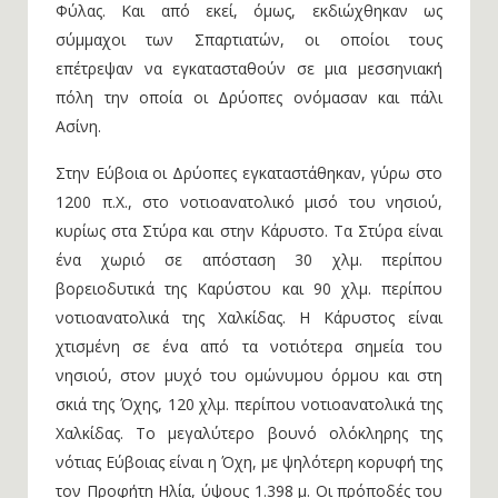
Φύλας. Και από εκεί, όμως, εκδιώχθηκαν ως
σύμμαχοι των Σπαρτιατών, οι οποίοι τους
επέτρεψαν να εγκατασταθούν σε μια μεσσηνιακή
πόλη την οποία οι Δρύοπες ονόμασαν και πάλι
Ασίνη.
Στην Εύβοια οι Δρύοπες εγκαταστάθηκαν, γύρω στο
1200 π.Χ., στο νοτιοανατολικό μισό του νησιού,
κυρίως στα Στύρα και στην Κάρυστο. Τα Στύρα είναι
ένα χωριό σε απόσταση 30 χλμ. περίπου
βορειοδυτικά της Καρύστου και 90 χλμ. περίπου
νοτιοανατολικά της Χαλκίδας. Η Κάρυστος είναι
χτισμένη σε ένα από τα νοτιότερα σημεία του
νησιού, στον μυχό του ομώνυμου όρμου και στη
σκιά της Όχης, 120 χλμ. περίπου νοτιοανατολικά της
Χαλκίδας. Το μεγαλύτερο βουνό ολόκληρης της
νότιας Εύβοιας είναι η Όχη, με ψηλότερη κορυφή της
τον Προφήτη Ηλία, ύψους 1.398 μ. Οι πρόποδές του