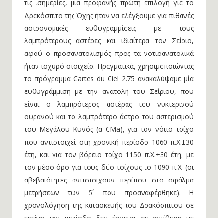
τις ισημερίες, μια προφανής πρώτη επιλογή για το
Δρακόσπιτο της Όχης ήταν να ελέγξουμε για πιθανές
αστρονομικές ευθυγραμμίσεις με τους
λαμπρότερους αστέρες και ιδιαίτερα τον Σείριο,
αφού ο προσανατολισμός προς τα νοτιοανατολικά
ήταν ισχυρό στοιχείο. Πραγματικά, χρησιμοποιώντας
το πρόγραμμα Cartes du Ciel 2.75 ανακαλύψαμε μία
ευθυγράμμιση με την ανατολή του Σείριου, που
είναι ο λαμπρότερος αστέρας του νυκτερινού
ουρανού και το λαμπρότερο άστρο του αστερισμού
του Μεγάλου Κυνός (α CMa), για τον νότιο τοίχο
που αντιστοιχεί στη χρονική περίοδο 1060 π.Χ.±30
έτη, και για τον βόρειο τοίχο 1150 π.Χ.±30 έτη, με
τον μέσο όρο για τους δύο τοίχους το 1090 π.Χ. (οι
αβεβαιότητες αντιστοιχούν περίπου στο σφάλμα
μετρήσεων των 5´ που προαναφέρθηκε). Η
χρονολόγηση της κατασκευής του Δρακόσπιτου σε
εκείνη την περίοδο δεν έρχεται σε αντίθεση με