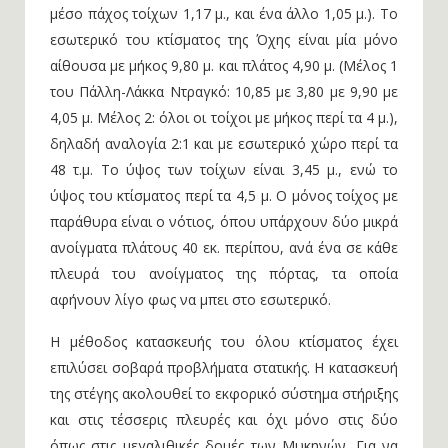
μέσο πάχος τοίχων 1,17 μ., και ένα άλλο 1,05 μ.). Το
εσωτερικό του κτίσματος της Όχης είναι μία μόνο
αίθουσα με μήκος 9,80 μ. και πλάτος 4,90 μ. (Μέλος 1
του Πάλλη-Λάκκα Ντραγκό: 10,85 με 3,80 με 9,90 με
4,05 μ. Μέλος 2: όλοι οι τοίχοι με μήκος περί τα 4 μ.),
δηλαδή αναλογία 2:1 και με εσωτερικό χώρο περί τα
48 τ.μ. Το ύψος των τοίχων είναι 3,45 μ., ενώ το
ύψος του κτίσματος περί τα 4,5 μ. Ο μόνος τοίχος με
παράθυρα είναι ο νότιος, όπου υπάρχουν δύο μικρά
ανοίγματα πλάτους 40 εκ. περίπου, ανά ένα σε κάθε
πλευρά του ανοίγματος της πόρτας, τα οποία
αφήνουν λίγο φως να μπει στο εσωτερικό.
Η μέθοδος κατασκευής του όλου κτίσματος έχει
επιλύσει σοβαρά προβλήματα στατικής. Η κατασκευή
της στέγης ακολουθεί το εκφορικό σύστημα στήριξης
και στις τέσσερις πλευρές και όχι μόνο στις δύο
όπως στις μεγαλιθικές δομές των Μυκηνών. Για να