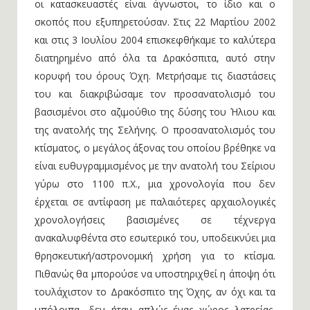
οι κατασκευαστές είναι άγνωστοι, το ίδιο και ο
σκοπός που εξυπηρετούσαν. Στις 22 Μαρτίου 2002
και στις 3 Ιουλίου 2004 επισκεφθήκαμε το καλύτερα
διατηρημένο από όλα τα Δρακόσπιτα, αυτό στην
κορυφή του όρους Όχη. Μετρήσαμε τις διαστάσεις
του και διακριβώσαμε τον προσανατολισμό του
βασισμένοι στο αζιμούθιο της δύσης του Ήλιου και
της ανατολής της Σελήνης. Ο προσανατολισμός του
κτίσματος, ο μεγάλος άξονας του οποίου βρέθηκε να
είναι ευθυγραμμισμένος με την ανατολή του Σείριου
γύρω στο 1100 π.Χ., μια χρονολογία που δεν
έρχεται σε αντίφαση με παλαιότερες αρχαιολογικές
χρονολογήσεις βασισμένες σε τέχνεργα
ανακαλυφθέντα στο εσωτερικό του, υποδεικνύει μια
θρησκευτική/αστρονομική χρήση για το κτίσμα.
Πιθανώς θα μπορούσε να υποστηριχθεί η άποψη ότι
τουλάχιστον το Δρακόσπιτο της Όχης, αν όχι και τα
υπόλοιπα, δεν ήταν απλώς ένας χώρος λατρείας,