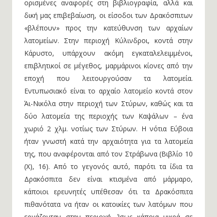
ορισμένες αναφορές στη βιβλιογραφία, αλλά και
δική μας επιβεβαίωση, οι είσοδοι των Δρακόσπιτων
«βλέπουν» προς την κατεύθυνση των αρχαίων
λατομείων. Στην περιοχή Κύλινδροι, κοντά στην
Κάρυστο, υπάρχουν ακόμη εγκαταλελειμμένοι,
επιβλητικοί σε μέγεθος, μαρμάρινοι κίονες από την
εποχή που λειτουργούσαν τα λατομεία.
Εντυπωσιακό είναι το αρχαίο λατομείο κοντά στον
Άι-Νικόλα στην περιοχή των Στύρων, καθώς και τα
δύο λατομεία της περιοχής των Καψάλων – ένα
χωριό 2 χλμ. νοτίως των Στύρων. Η νότια Εύβοια
ήταν γνωστή κατά την αρχαιότητα για τα λατομεία
της, που αναφέρονται από τον Στράβωνα (Βιβλίο 10
(X), 16). Από το γεγονός αυτό, παρότι τα ίδια τα
Δρακόσπιτα δεν είναι κτισμένα από μάρμαρο,
κάποιοι ερευνητές υπέθεσαν ότι τα Δρακόσπιτα
πιθανότατα να ήταν οι κατοικίες των λατόμων που
εργάζονταν στην περιοχή. Ίσως κάποια μικρά σε