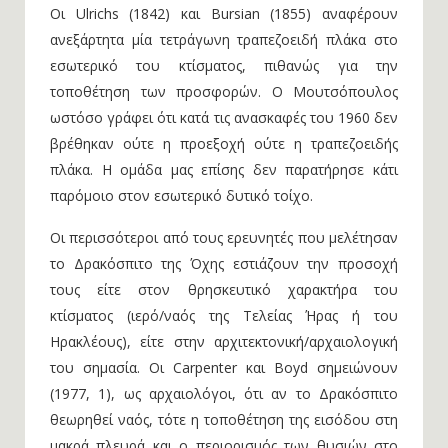
Οι Ulrichs (1842) και Bursian (1855) αναφέρουν
ανεξάρτητα μία τετράγωνη τραπεζοειδή πλάκα στο
εσωτερικό του κτίσματος, πιθανώς για την
τοποθέτηση των προσφορών. Ο Μουτσόπουλος
ωστόσο γράφει ότι κατά τις ανασκαφές του 1960 δεν
βρέθηκαν ούτε η προεξοχή ούτε η τραπεζοειδής
πλάκα. Η ομάδα μας επίσης δεν παρατήρησε κάτι
παρόμοιο στον εσωτερικό δυτικό τοίχο.
Οι περισσότεροι από τους ερευνητές που μελέτησαν
το Δρακόσπιτο της Όχης εστιάζουν την προσοχή
τους είτε στον θρησκευτικό χαρακτήρα του
κτίσματος (ιερό/ναός της Τελείας Ήρας ή του
Ηρακλέους), είτε στην αρχιτεκτονική/αρχαιολογική
του σημασία. Οι Carpenter και Boyd σημειώνουν
(1977, 1), ως αρχαιολόγοι, ότι αν το Δρακόσπιτο
θεωρηθεί ναός, τότε η τοποθέτηση της εισόδου στη
μακρά πλευρά και ο περιορισμός των θυσιών στο