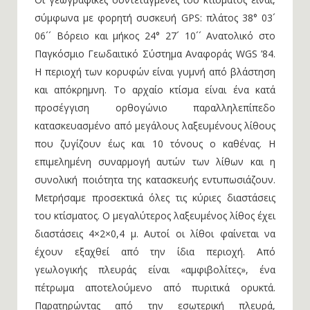
σύμφωνα με φορητή συσκευή GPS: πλάτος 38° 03´
06´´ Βόρειο και μήκος 24° 27´ 10´´ Ανατολικό στο
Παγκόσμιο Γεωδαιτικό Σύστημα Αναφοράς WGS ’84.
Η περιοχή των κορυφών είναι γυμνή από βλάστηση
και απόκρημνη. Το αρχαίο κτίσμα είναι ένα κατά
προσέγγιση ορθογώνιο παραλληλεπίπεδο
κατασκευασμένο από μεγάλους λαξευμένους λίθους
που ζυγίζουν έως και 10 τόνους ο καθένας. Η
επιμελημένη συναρμογή αυτών των λίθων και η
συνολική ποιότητα της κατασκευής εντυπωσιάζουν.
Μετρήσαμε προσεκτικά όλες τις κύριες διαστάσεις
του κτίσματος. Ο μεγαλύτερος λαξευμένος λίθος έχει
διαστάσεις 4×2×0,4 μ. Αυτοί οι λίθοι φαίνεται να
έχουν εξαχθεί από την ίδια περιοχή. Από
γεωλογικής πλευράς είναι «αμφιβολίτες», ένα
πέτρωμα αποτελούμενο από πυριτικά ορυκτά.
Παρατηρώντας από την εσωτερική πλευρά,