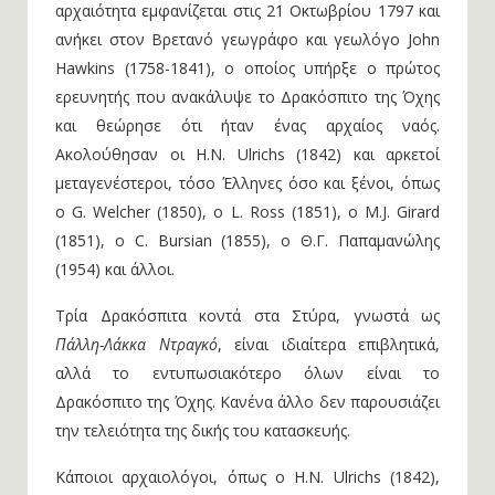
αρχαιότητα εμφανίζεται στις 21 Οκτωβρίου 1797 και
ανήκει στον Βρετανό γεωγράφο και γεωλόγο John
Hawkins (1758-1841), ο οποίος υπήρξε ο πρώτος
ερευνητής που ανακάλυψε το Δρακόσπιτο της Όχης
και θεώρησε ότι ήταν ένας αρχαίος ναός.
Ακολούθησαν οι H.N. Ulrichs (1842) και αρκετοί
μεταγενέστεροι, τόσο Έλληνες όσο και ξένοι, όπως
ο G. Welcher (1850), ο L. Ross (1851), ο M.J. Girard
(1851), ο C. Bursian (1855), ο Θ.Γ. Παπαμανώλης
(1954) και άλλοι.
Τρία Δρακόσπιτα κοντά στα Στύρα, γνωστά ως
Πάλλη-Λάκκα Ντραγκό
, είναι ιδιαίτερα επιβλητικά,
αλλά το εντυπωσιακότερο όλων είναι το
Δρακόσπιτο της Όχης. Κανένα άλλο δεν παρουσιάζει
την τελειότητα της δικής του κατασκευής.
Κάποιοι αρχαιολόγοι, όπως ο H.N. Ulrichs (1842),