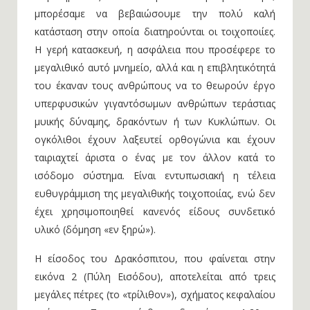
μπορέσαμε να βεβαιώσουμε την πολύ καλή
κατάσταση στην οποία διατηρούνται οι τοιχοποιίες.
Η γερή κατασκευή, η ασφάλεια που προσέφερε το
μεγαλιθικό αυτό μνημείο, αλλά και η επιβλητικότητά
του έκαναν τους ανθρώπους να το θεωρούν έργο
υπερφυσικών γιγαντόσωμων ανθρώπων τεράστιας
μυικής δύναμης, δρακόντων ή των Κυκλώπων. Οι
ογκόλιθοι έχουν λαξευτεί ορθογώνια και έχουν
ταιριαχτεί άριστα ο ένας με τον άλλον κατά το
ισόδομο σύστημα. Είναι εντυπωσιακή η τέλεια
ευθυγράμμιση της μεγαλιθικής τοιχοποιίας, ενώ δεν
έχει χρησιμοποιηθεί κανενός είδους συνδετικό
υλικό (δόμηση «εν ξηρώ»).
Η είσοδος του Δρακόσπιτου, που φαίνεται στην
εικόνα 2 (Πύλη Εισόδου), αποτελείται από τρεις
μεγάλες πέτρες (το «τρίλιθον»), σχήματος κεφαλαίου