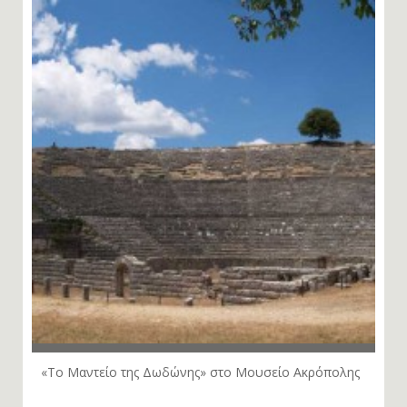
«Το Μαντείο της Δωδώνης» στο Μουσείο Ακρόπολης