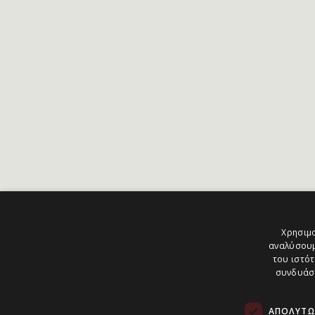
Χρησιμο
αναλύσουμ
του ιστότ
συνδυάσο
ΑΠΟΛΎΤΩ