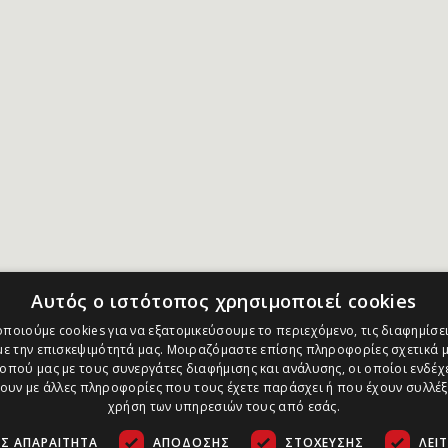
Αυτός ο ιστότοπος χρησιμοποιεί cookies
ποιούμε cookies για να εξατομικεύσουμε το περιεχόμενο, τις διαφημίσει
ε την επισκεψιμότητά μας. Μοιραζόμαστε επίσης πληροφορίες σχετικά μ
οπού μας με τους συνεργάτες διαφήμισης και ανάλυσης, οι οποίοι ενδέχε
υν με άλλες πληροφορίες που τους έχετε παράσχει ή που έχουν συλλέξ
χρήση των υπηρεσιών τους από εσάς.
Σ ΑΠΑΡΑΊΤΗΤΑ
ΑΠΌΔΟΣΗΣ
ΣΤΌΧΕΥΣΗΣ
ΛΕΙ