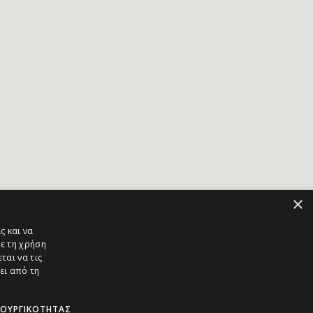
×
ς και να
ε τη χρήση
ται να τις
ει από τη
ΤΟΥΡΓΙΚΌΤΗΤΑΣ