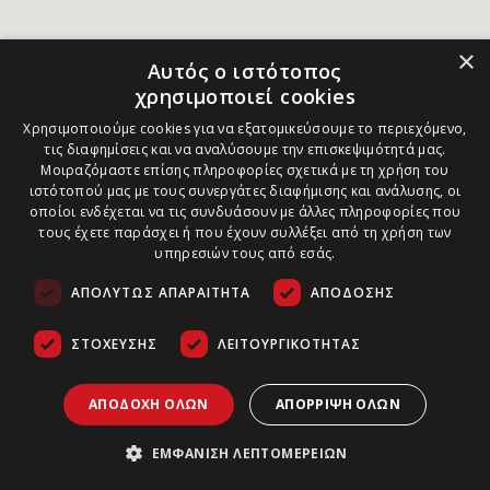
×
Αυτός ο ιστότοπος
χρησιμοποιεί cookies
Χρησιμοποιούμε cookies για να εξατομικεύσουμε το περιεχόμενο,
τις διαφημίσεις και να αναλύσουμε την επισκεψιμότητά μας.
Μοιραζόμαστε επίσης πληροφορίες σχετικά με τη χρήση του
ιστότοπού μας με τους συνεργάτες διαφήμισης και ανάλυσης, οι
οποίοι ενδέχεται να τις συνδυάσουν με άλλες πληροφορίες που
τους έχετε παράσχει ή που έχουν συλλέξει από τη χρήση των
υπηρεσιών τους από εσάς.
ΑΠΟΛΎΤΩΣ ΑΠΑΡΑΊΤΗΤΑ
ΑΠΌΔΟΣΗΣ
ΣΤΌΧΕΥΣΗΣ
ΛΕΙΤΟΥΡΓΙΚΌΤΗΤΑΣ
ΑΠΟΔΟΧΉ ΌΛΩΝ
ΑΠΌΡΡΙΨΗ ΌΛΩΝ
ΕΜΦΆΝΙΣΗ ΛΕΠΤΟΜΕΡΕΙΏΝ