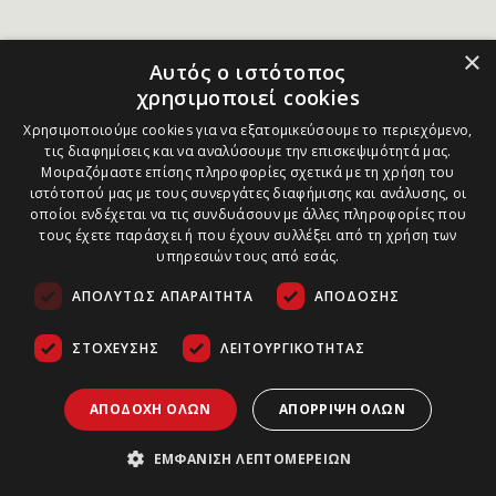
×
Αυτός ο ιστότοπος
χρησιμοποιεί cookies
Χρησιμοποιούμε cookies για να εξατομικεύσουμε το περιεχόμενο,
τις διαφημίσεις και να αναλύσουμε την επισκεψιμότητά μας.
Μοιραζόμαστε επίσης πληροφορίες σχετικά με τη χρήση του
ιστότοπού μας με τους συνεργάτες διαφήμισης και ανάλυσης, οι
οποίοι ενδέχεται να τις συνδυάσουν με άλλες πληροφορίες που
τους έχετε παράσχει ή που έχουν συλλέξει από τη χρήση των
υπηρεσιών τους από εσάς.
ΑΠΟΛΎΤΩΣ ΑΠΑΡΑΊΤΗΤΑ
ΑΠΌΔΟΣΗΣ
ΣΤΌΧΕΥΣΗΣ
ΛΕΙΤΟΥΡΓΙΚΌΤΗΤΑΣ
ΑΠΟΔΟΧΉ ΌΛΩΝ
ΑΠΌΡΡΙΨΗ ΌΛΩΝ
ΕΜΦΆΝΙΣΗ ΛΕΠΤΟΜΕΡΕΙΏΝ