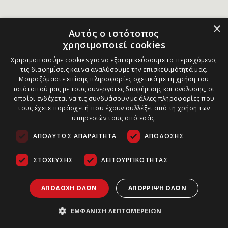
×
Αυτός ο ιστότοπος
χρησιμοποιεί cookies
Χρησιμοποιούμε cookies για να εξατομικεύσουμε το περιεχόμενο,
τις διαφημίσεις και να αναλύσουμε την επισκεψιμότητά μας.
Μοιραζόμαστε επίσης πληροφορίες σχετικά με τη χρήση του
ιστότοπού μας με τους συνεργάτες διαφήμισης και ανάλυσης, οι
οποίοι ενδέχεται να τις συνδυάσουν με άλλες πληροφορίες που
τους έχετε παράσχει ή που έχουν συλλέξει από τη χρήση των
υπηρεσιών τους από εσάς.
ΑΠΟΛΎΤΩΣ ΑΠΑΡΑΊΤΗΤΑ
ΑΠΌΔΟΣΗΣ
ΣΤΌΧΕΥΣΗΣ
ΛΕΙΤΟΥΡΓΙΚΌΤΗΤΑΣ
ΑΠΟΔΟΧΉ ΌΛΩΝ
ΑΠΌΡΡΙΨΗ ΌΛΩΝ
ΕΜΦΆΝΙΣΗ ΛΕΠΤΟΜΕΡΕΙΏΝ