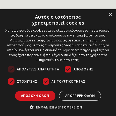
×
Αυτός ο ιστότοπος
χρησιμοποιεί cookies
Χρησιμοποιούμε cookies για να εξατομικεύσουμε το περιεχόμενο,
τις διαφημίσεις και να αναλύσουμε την επισκεψιμότητά μας.
Μοιραζόμαστε επίσης πληροφορίες σχετικά με τη χρήση του
ιστότοπού μας με τους συνεργάτες διαφήμισης και ανάλυσης, οι
οποίοι ενδέχεται να τις συνδυάσουν με άλλες πληροφορίες που
τους έχετε παράσχει ή που έχουν συλλέξει από τη χρήση των
υπηρεσιών τους από εσάς.
ΑΠΟΛΎΤΩΣ ΑΠΑΡΑΊΤΗΤΑ
ΑΠΌΔΟΣΗΣ
ΣΤΌΧΕΥΣΗΣ
ΛΕΙΤΟΥΡΓΙΚΌΤΗΤΑΣ
ΑΠΟΔΟΧΉ ΌΛΩΝ
ΑΠΌΡΡΙΨΗ ΌΛΩΝ
ΕΜΦΆΝΙΣΗ ΛΕΠΤΟΜΕΡΕΙΏΝ