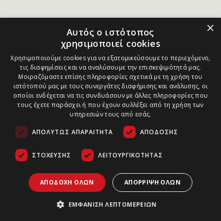
×
Αυτός ο ιστότοπος
χρησιμοποιεί cookies
Χρησιμοποιούμε cookies για να εξατομικεύσουμε το περιεχόμενο,
τις διαφημίσεις και να αναλύσουμε την επισκεψιμότητά μας.
Μοιραζόμαστε επίσης πληροφορίες σχετικά με τη χρήση του
ιστότοπού μας με τους συνεργάτες διαφήμισης και ανάλυσης, οι
οποίοι ενδέχεται να τις συνδυάσουν με άλλες πληροφορίες που
τους έχετε παράσχει ή που έχουν συλλέξει από τη χρήση των
υπηρεσιών τους από εσάς.
ΑΠΟΛΎΤΩΣ ΑΠΑΡΑΊΤΗΤΑ
ΑΠΌΔΟΣΗΣ
ΣΤΌΧΕΥΣΗΣ
ΛΕΙΤΟΥΡΓΙΚΌΤΗΤΑΣ
ΑΠΟΔΟΧΉ ΌΛΩΝ
ΑΠΌΡΡΙΨΗ ΌΛΩΝ
ΕΜΦΆΝΙΣΗ ΛΕΠΤΟΜΕΡΕΙΏΝ