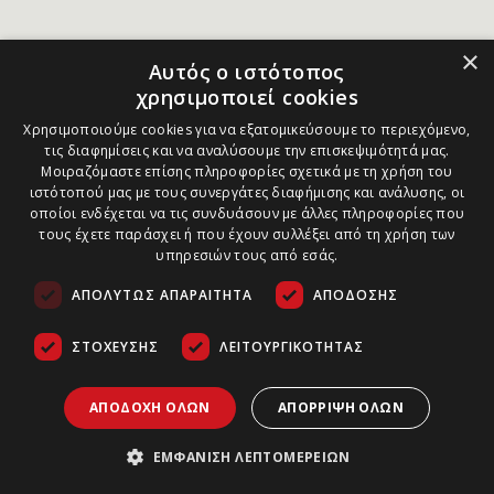
×
Αυτός ο ιστότοπος
χρησιμοποιεί cookies
Χρησιμοποιούμε cookies για να εξατομικεύσουμε το περιεχόμενο,
τις διαφημίσεις και να αναλύσουμε την επισκεψιμότητά μας.
Μοιραζόμαστε επίσης πληροφορίες σχετικά με τη χρήση του
ιστότοπού μας με τους συνεργάτες διαφήμισης και ανάλυσης, οι
οποίοι ενδέχεται να τις συνδυάσουν με άλλες πληροφορίες που
τους έχετε παράσχει ή που έχουν συλλέξει από τη χρήση των
υπηρεσιών τους από εσάς.
ΑΠΟΛΎΤΩΣ ΑΠΑΡΑΊΤΗΤΑ
ΑΠΌΔΟΣΗΣ
ΣΤΌΧΕΥΣΗΣ
ΛΕΙΤΟΥΡΓΙΚΌΤΗΤΑΣ
ΑΠΟΔΟΧΉ ΌΛΩΝ
ΑΠΌΡΡΙΨΗ ΌΛΩΝ
ΕΜΦΆΝΙΣΗ ΛΕΠΤΟΜΕΡΕΙΏΝ