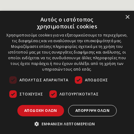
×
Αυτός ο ιστότοπος
χρησιμοποιεί cookies
Χρησιμοποιούμε cookies για να εξατομικεύσουμε το περιεχόμενο,
τις διαφημίσεις και να αναλύσουμε την επισκεψιμότητά μας.
Μοιραζόμαστε επίσης πληροφορίες σχετικά με τη χρήση του
ιστότοπού μας με τους συνεργάτες διαφήμισης και ανάλυσης, οι
οποίοι ενδέχεται να τις συνδυάσουν με άλλες πληροφορίες που
τους έχετε παράσχει ή που έχουν συλλέξει από τη χρήση των
υπηρεσιών τους από εσάς.
ΑΠΟΛΎΤΩΣ ΑΠΑΡΑΊΤΗΤΑ
ΑΠΌΔΟΣΗΣ
ΣΤΌΧΕΥΣΗΣ
ΛΕΙΤΟΥΡΓΙΚΌΤΗΤΑΣ
ΑΠΟΔΟΧΉ ΌΛΩΝ
ΑΠΌΡΡΙΨΗ ΌΛΩΝ
ΕΜΦΆΝΙΣΗ ΛΕΠΤΟΜΕΡΕΙΏΝ