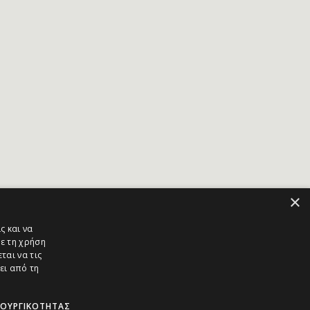
×
ς και να
ε τη χρήση
ται να τις
ει από τη
ΤΟΥΡΓΙΚΌΤΗΤΑΣ