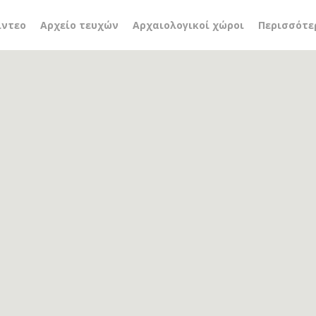
 Mateevici
ίντεο
Αρχείο τευχών
Αρχαιολογικοί χώροι
Περισσότε