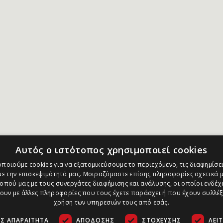
Αυτός ο ιστότοπος χρησιμοποιεί cookies
ποιούμε cookies για να εξατομικεύσουμε το περιεχόμενο, τις διαφημίσει
ε την επισκεψιμότητά μας. Μοιραζόμαστε επίσης πληροφορίες σχετικά μ
οπού μας με τους συνεργάτες διαφήμισης και ανάλυσης, οι οποίοι ενδέχε
υν με άλλες πληροφορίες που τους έχετε παράσχει ή που έχουν συλλέξ
χρήση των υπηρεσιών τους από εσάς.
Σ ΑΠΑΡΑΊΤΗΤΑ
ΑΠΌΔΟΣΗΣ
ΣΤΌΧΕΥΣΗΣ
ΛΕΙ