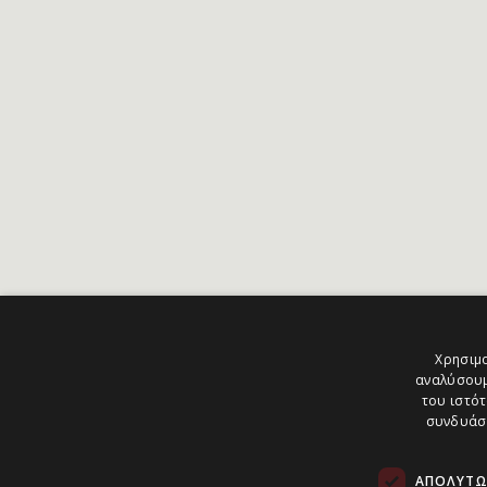
Χρησιμο
αναλύσουμ
του ιστότ
συνδυάσο
ΑΠΟΛΎΤΩ