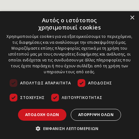
×
Αυτός ο ιστότοπος
χρησιμοποιεί cookies
Χρησιμοποιούμε cookies για να εξατομικεύσουμε το περιεχόμενο,
τις διαφημίσεις και να αναλύσουμε την επισκεψιμότητά μας.
Μοιραζόμαστε επίσης πληροφορίες σχετικά με τη χρήση του
ιστότοπού μας με τους συνεργάτες διαφήμισης και ανάλυσης, οι
οποίοι ενδέχεται να τις συνδυάσουν με άλλες πληροφορίες που
τους έχετε παράσχει ή που έχουν συλλέξει από τη χρήση των
υπηρεσιών τους από εσάς.
ΑΠΟΛΎΤΩΣ ΑΠΑΡΑΊΤΗΤΑ
ΑΠΌΔΟΣΗΣ
ΣΤΌΧΕΥΣΗΣ
ΛΕΙΤΟΥΡΓΙΚΌΤΗΤΑΣ
ΑΠΟΔΟΧΉ ΌΛΩΝ
ΑΠΌΡΡΙΨΗ ΌΛΩΝ
ΕΜΦΆΝΙΣΗ ΛΕΠΤΟΜΕΡΕΙΏΝ