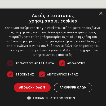
×
Αυτός ο ιστότοπος
χρησιμοποιεί cookies
Χρησιμοποιούμε cookies για να εξατομικεύσουμε το περιεχόμενο,
τις διαφημίσεις και να αναλύσουμε την επισκεψιμότητά μας.
Μοιραζόμαστε επίσης πληροφορίες σχετικά με τη χρήση του
ιστότοπού μας με τους συνεργάτες διαφήμισης και ανάλυσης, οι
οποίοι ενδέχεται να τις συνδυάσουν με άλλες πληροφορίες που
τους έχετε παράσχει ή που έχουν συλλέξει από τη χρήση των
υπηρεσιών τους από εσάς.
ΑΠΟΛΎΤΩΣ ΑΠΑΡΑΊΤΗΤΑ
ΑΠΌΔΟΣΗΣ
ΣΤΌΧΕΥΣΗΣ
ΛΕΙΤΟΥΡΓΙΚΌΤΗΤΑΣ
ΑΠΟΔΟΧΉ ΌΛΩΝ
ΑΠΌΡΡΙΨΗ ΌΛΩΝ
ΕΜΦΆΝΙΣΗ ΛΕΠΤΟΜΕΡΕΙΏΝ