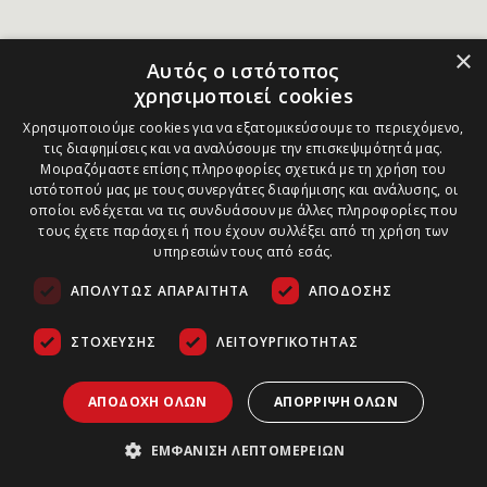
×
Αυτός ο ιστότοπος
χρησιμοποιεί cookies
Χρησιμοποιούμε cookies για να εξατομικεύσουμε το περιεχόμενο,
τις διαφημίσεις και να αναλύσουμε την επισκεψιμότητά μας.
Μοιραζόμαστε επίσης πληροφορίες σχετικά με τη χρήση του
ιστότοπού μας με τους συνεργάτες διαφήμισης και ανάλυσης, οι
οποίοι ενδέχεται να τις συνδυάσουν με άλλες πληροφορίες που
τους έχετε παράσχει ή που έχουν συλλέξει από τη χρήση των
υπηρεσιών τους από εσάς.
ΑΠΟΛΎΤΩΣ ΑΠΑΡΑΊΤΗΤΑ
ΑΠΌΔΟΣΗΣ
ΣΤΌΧΕΥΣΗΣ
ΛΕΙΤΟΥΡΓΙΚΌΤΗΤΑΣ
ΑΠΟΔΟΧΉ ΌΛΩΝ
ΑΠΌΡΡΙΨΗ ΌΛΩΝ
ΕΜΦΆΝΙΣΗ ΛΕΠΤΟΜΕΡΕΙΏΝ